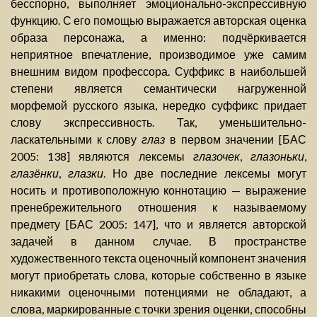
бесспорно, выполняет эмоционально-экспрессивную
функцию. С его помощью выражается авторская оценка
образа персонажа, а именно: подчёркивается
неприятное впечатление, производимое уже самим
внешним видом профессора. Суффикс в наибольшей
степени является семантически нагруженной
морфемой русского языка, нередко суффикс придает
слову экспрессивность. Так, уменьшительно-
ласкательными к слову
глаз
в первом значении [БАС
2005: 138] являются лексемы
глазочек
,
глазоньки
,
глазёнки
,
глазки
. Но две последние лексемы могут
носить и противоположную коннотацию — выражение
пренебрежительного отношения к называемому
предмету [БАС 2005: 147], что и является авторской
задачей в данном случае. В пространстве
художественного текста оценочный компонент значения
могут приобретать слова, которые собственно в языке
никакими оценочными потенциями не обладают, а
слова, маркированные с точки зрения оценки, способны