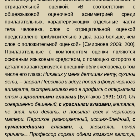
отрицательной оценкой. «В соответствии с
общеязыковой оценочной асимметрией среди
прилагательных, характеризующих отдельные части
тела человека, слов с отрицательной оценкой
представлено приблизительно в два раза больше, чем
слов с положительной оценкой» [Смирнова 2008: 200].
Прилагательные с компонентом оценки являются
основным языковым средством, с помощью которого в
деталях характеризуется внешний облик человека, в том
числе его глаза:
Никаких у меня детишек нету, сукины
дети, — заорал Персиков и вдруг попал в фокус чёрного
аппарата, застрелившего его в профиль с открытым
ртом и
яростными глазами
[Булгаков 1991: 107].
Он
совершенно бешеный,
с красными глазами
, метался,
не зная, что делать, и посылал всех к чёртовой
матери. Персиков разноцветный, иссиня-бледный,
с
сумасшедшими глазами
, и, задыхаясь, начал
кричать... Профессор сорвал одним взмахом галстук,