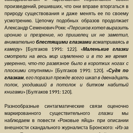
произведений, решивших, что они вправе вторгаться в
природу существования и даже менять ее по своему
усмотрению. Цепочку подобных образов продолжает
Александр Семенович Рокк: «
Персиков хотел выразить
иронию и презрение, но пришелец их не заметил,
внимательно
блестящими глазками
всматриваясь в
камеру
» [Булгаков 1991: 122]. «
Маленькие глазки
смотрели на весь мир изумленно и в то же время
уверенно, что-то развязное было в коротких ногах с
плоскими ступнями
» [Булгаков 1991: 120]. «
Судя по
глазкам
, его поразил прежде всего шкап в двенадцать
полок, уходивший в потолок и битком набитый
книгами
» [Булгаков 1991: 120].
Разнообразные синтагматические связи оценочно
маркированного существительного
глазки
мы
наблюдаем в повести «Роковые яйца» при описании
внешности скандального журналиста Бронского: «
Из-за