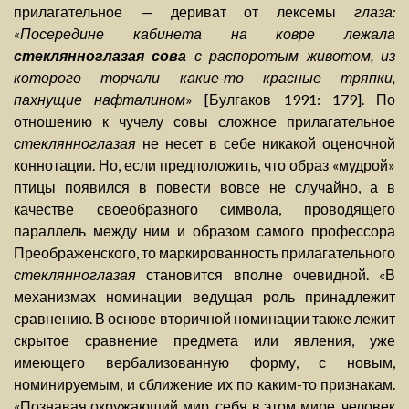
прилагательное — дериват от лексемы
глаза:
«Посередине кабинета на ковре лежала
стеклянноглазая сова
с распоротым животом, из
которого торчали какие-то красные тряпки,
пахнущие нафталином
» [Булгаков 1991: 179]. По
отношению к чучелу совы сложное прилагательное
стеклянноглазая
не несет в себе никакой оценочной
коннотации. Но, если предположить, что образ «мудрой»
птицы появился в повести вовсе не случайно, а в
качестве своеобразного символа, проводящего
параллель между ним и образом самого профессора
Преображенского, то маркированность прилагательного
стеклянноглазая
становится вполне очевидной. «В
механизмах номинации ведущая роль принадлежит
сравнению. В основе вторичной номинации также лежит
скрытое сравнение предмета или явления, уже
имеющего вербализованную форму, с новым,
номинируемым, и сближение их по каким-то признакам.
«Познавая окружающий мир, себя в этом мире, человек