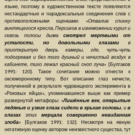
языке, поэтому в художественном тексте появляются
нестандартные и парадоксальные соединения слов с
противоположными оценками: «
Отвалив спинку
винтящегося кресла, Персиков в изнеможении курил и
сквозь полосы дыма
смотрел мертвыми от
усталости, но довольными глазами
в
приоткрытую дверь камеры, где, чуть-чуть
подогревая и без того душный и нечистый воздух в
кабинете, тихо лежал красный сноп луча
» [Булгаков
1991: 120]. Такое сочетание можно отнести к
оксюморонному типу. Вот описание глаз нечисти,
полученной в результате чудовищного эксперимента в
«Роковых яйцах», упоминавшееся выше как пример
развернутой метафоры: «
Лишённые век, открытые
ледяные и узкие глаза сидели в крыше головы
, и
в
глазах
этих
мерцала совершенно невиданная
злоба
» [Булгаков 1991: 132]. Несмотря на явную
негативную оценку автором неизвестного существа, тут