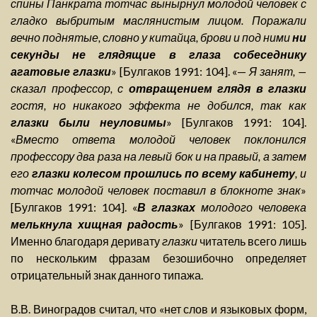
спины Панкрата тотчас вынырнул молодой человек с
гладко выбритым маслянистым лицом. Поражали
вечно поднятые, словно у китайца, брови и под ними
ни
секунды не глядящие в глаза собеседнику
агатовые глазки
» [Булгаков 1991: 104]. «—
Я занят, —
сказал профессор, с
отвращением глядя в глазки
гостя, но никакого эффекта не добился, так как
глазки были неуловимы
» [Булгаков 1991: 104].
«
Вместо ответа молодой человек поклонился
профессору два раза на левый бок и на правый, а затем
его
глазки колесом прошлись по всему кабинету
, и
тотчас молодой человек поставил в блокноте знак
»
[Булгаков 1991: 104]. «
В глазках
молодого человека
мелькнула хищная радость
» [Булгаков 1991: 105].
Именно благодаря деривату
глазки
читатель всего лишь
по нескольким фразам безошибочно определяет
отрицательный знак данного типажа.
В.В. Виноградов считал, что «нет слов и языковых форм,