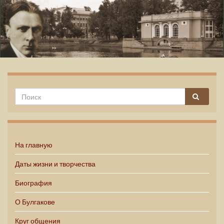
Михаил Булгаков
На главную
Даты жизни и творчества
Биография
О Булгакове
Круг общения