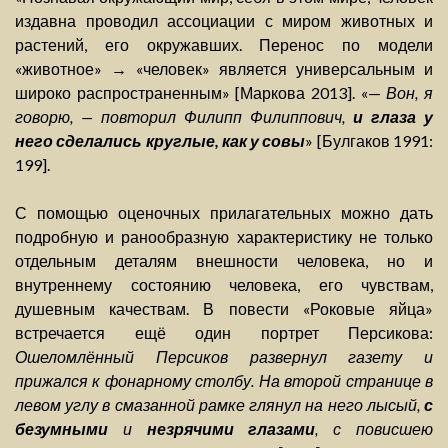
издавна проводил ассоциации с миром животных и
растений, его окружавших. Перенос по модели
«животное» → «человек» является универсальным и
широко распространенным» [Маркова 2013]. «—
Вон, я
говорю, — повторил Филипп Филиппович,
и глаза у
него сделались круглые, как у совы
» [Булгаков 1991:
199].
С помощью оценочных прилагательных можно дать
подробную и ранообразную характеристику не только
отдельным деталям внешности человека, но и
внутреннему состоянию человека, его чувствам,
душевным качествам. В повести «Роковые яйца»
встречается ещё один портрет Персикова:
Ошеломлённый Персиков развернул газету и
прижался к фонарному столбу. На второй странице в
левом углу в смазанной рамке глянул на него лысый,
с
безумными
и
незрячими глазами
, с повисшею