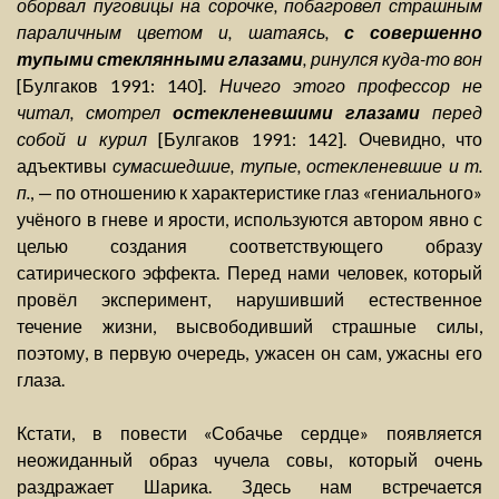
оборвал пуговицы на сорочке, побагровел страшным
параличным цветом и, шатаясь,
с совершенно
тупыми стеклянными глазами
, ринулся куда-то вон
[Булгаков 1991: 140].
Ничего этого профессор не
читал, смотрел
остекленевшими глазами
перед
собой и курил
[Булгаков 1991: 142]. Очевидно, что
адъективы
сумасшедшие, тупые, остекленевшие и т.
п.
, — по отношению к характеристике глаз «гениального»
учёного в гневе и ярости, используются автором явно с
целью создания соответствующего образу
сатирического эффекта. Перед нами человек, который
провёл эксперимент, нарушивший естественное
течение жизни, высвободивший страшные силы,
поэтому, в первую очередь, ужасен он сам, ужасны его
глаза.
Кстати, в повести «Собачье сердце» появляется
неожиданный образ чучела совы, который очень
раздражает Шарика. Здесь нам встречается