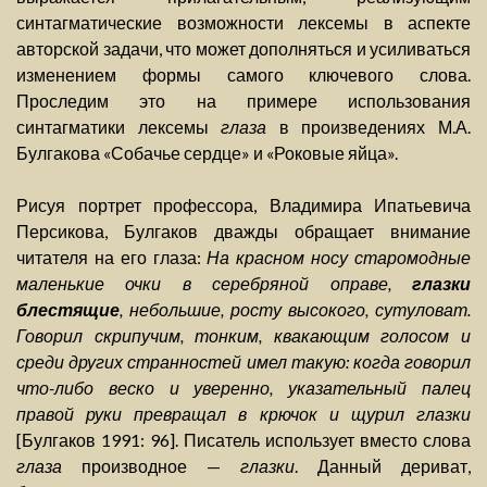
синтагматические возможности лексемы в аспекте
авторской задачи, что может дополняться и усиливаться
изменением формы самого ключевого слова.
Проследим это на примере использования
синтагматики лексемы
глаза
в произведениях М.А.
Булгакова «Собачье сердце» и «Роковые яйца».
Рисуя портрет профессора, Владимира Ипатьевича
Персикова, Булгаков дважды обращает внимание
читателя на его глаза:
На красном носу старомодные
маленькие очки в серебряной оправе,
глазки
блестящие
, небольшие, росту высокого, сутуловат.
Говорил скрипучим, тонким, квакающим голосом и
среди других странностей имел такую: когда говорил
что-либо веско и уверенно, указательный палец
правой руки превращал в крючок и щурил глазки
[Булгаков 1991: 96]. Писатель использует вместо слова
глаза
производное —
глазки
. Данный дериват,