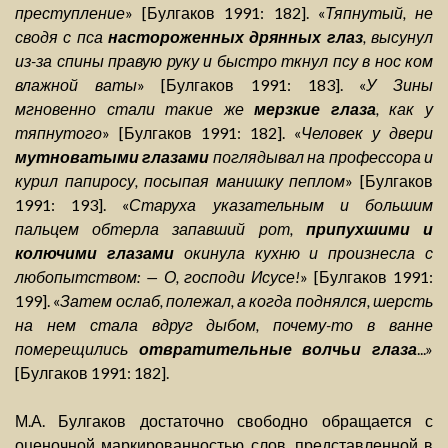
преступление
» [Булгаков 1991: 182]. «
Тяпнутый, не
сводя с пса
настороженных дрянных глаз
, высунул
из-за спины правую руку и быстро ткнул псу в нос ком
влажной ваты
» [Булгаков 1991: 183]. «
У Зины
мгновенно стали такие же
мерзкие глаза
, как у
тяпнутого
» [Булгаков 1991: 182]. «
Человек у двери
мутноватыми глазами
поглядывал на профессора и
курил папиросу, посыпая манишку пеплом
» [Булгаков
1991: 193]. «
Старуха указательным и большим
пальцем обтерла запавший рот,
припухшими и
колючими глазами
окинула кухню и произнесла с
любопытством: — О, господи Исусе!
» [Булгаков 1991:
199]. «
Затем ослаб, полежал, а когда поднялся, шерсть
на нем стала вдруг дыбом, почему-то в ванне
померещились
отвратительные волчьи глаза
...»
[Булгаков 1991: 182].
М.А. Булгаков достаточно свободно обращается с
оценочной маркированностью слов, представленной в