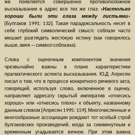
же появляется совершенно противоположное
высказывание в адрес все тех же глаз: «
Настолько
хороши были эти глаза между листьями
»
[Булгаков 1991: 132]. Такая парадоксальность несет в
себе глубокий символический смысл: соблазн часто
мешает разглядеть жестокую истину (как говорилось
выше, змея — символ соблазна).
Слова с оценочным компонентом значения
чрезвычайно важны в плане характеристики
прагматического аспекта высказывания. Ю.Д. Апресян
писал о том, что в процессе конкретного речевого акта,
говорящий, используя слово, включенное в оценку,
направляет адресату скрытый императив «отнесись
хорошо» или «отнесись плохо» к объекту, названному
данным словом [Апресян 1995: 159]. Многочисленные и
многообразные ассоциации рождают тот особый строй
булгаковских произведений, когда за сиюминутным и
временным угадывается вечное. При этом важна