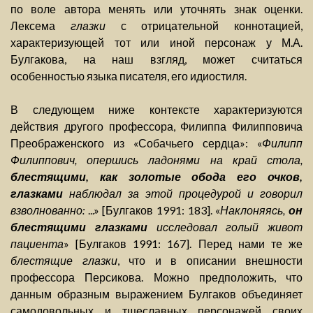
по воле автора менять или уточнять знак оценки.
Лексема
глазки
с отрицательной коннотацией,
характеризующей тот или иной персонаж у М.А.
Булгакова, на наш взгляд, может считаться
особенностью языка писателя, его идиостиля.
В следующем ниже контексте характеризуются
действия другого профессора, Филиппа Филипповича
Преображенского из «Собачьего сердца»: «
Филипп
Филиппович, опершись ладонями на край стола,
блестящими, как золотые обода его очков,
глазками
наблюдал за этой процедурой и говорил
взволнованно:
...» [Булгаков 1991: 183]. «
Наклоняясь,
он
блестящими глазками
исследовал голый живот
пациента
» [Булгаков 1991: 167]. Перед нами те же
блестящие глазки
, что и в описании внешности
профессора Персикова. Можно предположить, что
данным образным выражением Булгаков объединяет
самодовольных и тщеславных персонажей своих