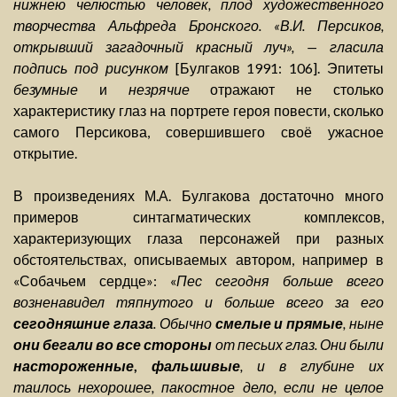
нижнею челюстью человек, плод художественного
творчества Альфреда Бронского. «В.И. Персиков,
открывший загадочный красный луч», — гласила
подпись под рисунком
[Булгаков 1991: 106]. Эпитеты
безумные
и
незрячие
отражают не столько
характеристику глаз на портрете героя повести, сколько
самого Персикова, совершившего своё ужасное
открытие.
В произведениях М.А. Булгакова достаточно много
примеров синтагматических комплексов,
характеризующих глаза персонажей при разных
обстоятельствах, описываемых автором, например в
«Собачьем сердце»: «
Пес сегодня больше всего
возненавидел тяпнутого и больше всего за его
сегодняшние глаза
. Обычно
смелые и прямые
, ныне
они бегали во все стороны
от песьих глаз. Они были
настороженные
,
фальшивые
, и в глубине их
таилось нехорошее, пакостное дело, если не целое