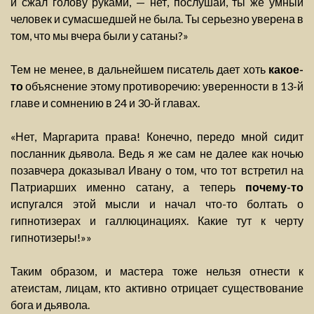
и сжал голову руками, — нет, послушай, ты же умный
человек и сумасшедшей не была. Ты серьезно уверена в
том, что мы вчера были у сатаны?»
Тем не менее, в дальнейшем писатель дает хоть
какое-
то
объяснение этому противоречию: уверенности в 13-й
главе и сомнению в 24 и 30-й главах.
«Нет, Маргарита права! Конечно, передо мной сидит
посланник дьявола. Ведь я же сам не далее как ночью
позавчера доказывал Ивану о том, что тот встретил на
Патриарших именно сатану, а теперь
почему-то
испугался этой мысли и начал что-то болтать о
гипнотизерах и галлюцинациях. Какие тут к черту
гипнотизеры!»»
Таким образом, и мастера тоже нельзя отнести к
атеистам, лицам, кто активно отрицает существование
бога и дьявола.