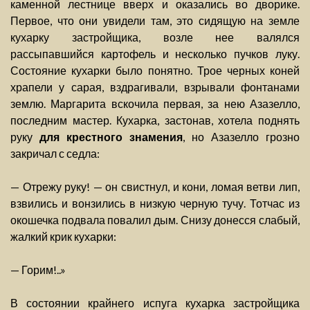
каменной лестнице вверх и оказались во дворике.
Первое, что они увидели там, это сидящую на земле
кухарку застройщика, возле нее валялся
рассыпавшийся картофель и несколько пучков луку.
Состояние кухарки было понятно. Трое черных коней
храпели у сарая, вздрагивали, взрывали фонтанами
землю. Маргарита вскочила первая, за нею Азазелло,
последним мастер. Кухарка, застонав, хотела поднять
руку
для крестного знамения
, но Азазелло грозно
закричал с седла:
— Отрежу руку! — он свистнул, и кони, ломая ветви лип,
взвились и вонзились в низкую черную тучу. Тотчас из
окошечка подвала повалил дым. Снизу донесся слабый,
жалкий крик кухарки:
— Горим!..»
В состоянии крайнего испуга кухарка застройщика