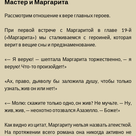
Мастер и Маргарита
Рассмотрим отношение к вере главных героев.
При первой встрече с Маргаритой в главе 19-й
(«Маргарита») мы сталкиваемся с героиней, которая
верит в вещие сны и предзнаменование.
«— Я верую! — шептала Маргарита торжественно, — я
верую! Что-то произойдет!»
«Ах, право, дьяволу бы заложила душу, чтобы только
узнать, жив он или нет!»
«— Молю: скажите только одно, он жив? Не мучьте. — Ну,
жив, жив, — неохотно отозвался Азазелло. — Боже!»
Как видно из цитат, Маргариту нельзя назвать атеисткой.
На протяжении всего романа она никогда активно не