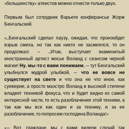
«большинству» атеистов можно отнести только двух.
Первым был сотрудник Варьете конферансье Жорж
Бенгальский.
«...Бенгальский сделал паузу, ожидая, что произойдет
взрыв смеха, но так как никто не засмеялся, то он
продолжал: — ...Итак, выступает знаменитый
иностранный артист мосье Воланд с сеансом черной
магии!
Ну, мы-то с вами понимаем
, — тут Бенгальский
улыбнулся мудрой улыбкой, —
что ее вовсе не
существует на свете
и что она не что иное, как
суеверие, а просто маэстро Воланд в высокой степени
владеет техникой фокуса, что и будет видно из самой
интересной части, то есть разоблачения этой техники, а
так как мы все как один и за технику, и за ее
разоблачение, то попросим господина Воланда!»
«— Вот, граждане, мы с вами видели случай так