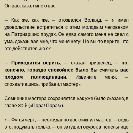
Он рассказал мне о вас.
— Как же, как же, — отозвался Воланд, — я имел
удовольствие встретиться с этим молодым человеком
на Патриарших прудах. Он едва самого меня не свел с
ума, доказывая мне, что меня нету! Но вы-то верите, что
это действительно я?
—
Приходится верить
, — сказал пришелец, —
но,
конечно, гораздо спокойнее было бы считать вас
плодом галлюцинации
. Извините меня, —
спохватившись, прибавил мастер».
Сомнение мастера сохраняется, как уже было сказано, в
главе 30-й («Пора! Пора!»).
«— Фу ты черт, — неожиданно воскликнул мастер, — ведь
это, подумать только, — он затушил окурок в пепельнице