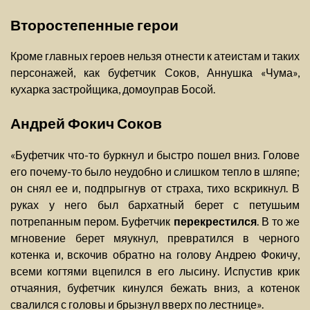
Второстепенные герои
Кроме главных героев нельзя отнести к атеистам и таких
персонажей, как буфетчик Соков, Аннушка «Чума»,
кухарка застройщика, домоуправ Босой.
Андрей Фокич Соков
«Буфетчик что-то буркнул и быстро пошел вниз. Голове
его почему-то было неудобно и слишком тепло в шляпе;
он снял ее и, подпрыгнув от страха, тихо вскрикнул. В
руках у него был бархатный берет с петушьим
потрепанным пером. Буфетчик
перекрестился
. В то же
мгновение берет мяукнул, превратился в черного
котенка и, вскочив обратно на голову Андрею Фокичу,
всеми когтями вцепился в его лысину. Испустив крик
отчаяния, буфетчик кинулся бежать вниз, а котенок
свалился с головы и брызнул вверх по лестнице».