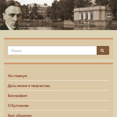
Михаил Булгаков
На главную
Даты жизни и творчества
Биография
О Булгакове
Круг общения