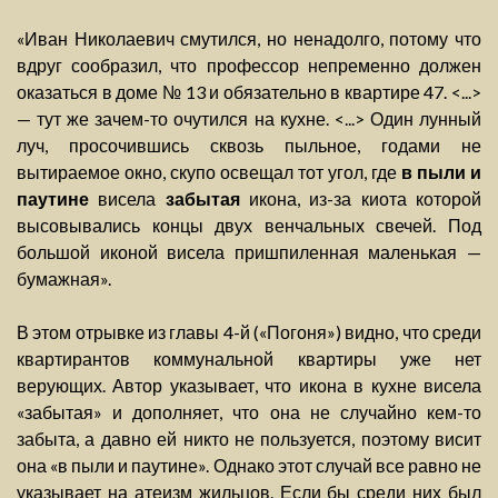
«Иван Николаевич смутился, но ненадолго, потому что
вдруг сообразил, что профессор непременно должен
оказаться в доме № 13 и обязательно в квартире 47. <...>
— тут же зачем-то очутился на кухне. <...> Один лунный
луч, просочившись сквозь пыльное, годами не
вытираемое окно, скупо освещал тот угол, где
в пыли и
паутине
висела
забытая
икона, из-за киота которой
высовывались концы двух венчальных свечей. Под
большой иконой висела пришпиленная маленькая —
бумажная».
В этом отрывке из главы 4-й («Погоня») видно, что среди
квартирантов коммунальной квартиры уже нет
верующих. Автор указывает, что икона в кухне висела
«забытая» и дополняет, что она не случайно кем-то
забыта, а давно ей никто не пользуется, поэтому висит
она «в пыли и паутине». Однако этот случай все равно не
указывает на атеизм жильцов. Если бы среди них был