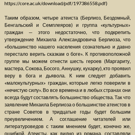
https://core.ac.uk/download/pdf/197386558.pdf)
Таким образом, четыре атеиста (Берлиоз, Бездомный,
Бенгальский и Семплеяров) и группа «культурных»
граждан — этого недостаточно, что подкрепить
утверждение Михаила Александровича Берлиоза, что
«большинство нашего населения сознательно и давно
перестало верить сказкам о боге». К противоположной
группе мы можем отнести шесть героев (Маргариту,
мастера, Сокова, Босого, Аннушку, кухарку), кто проявил
веру в бога и дьявола. К ним следует добавить
«малокультурных» граждан, которые легко поверили в
«нечистую силу». Во все времена и в любых странах они
всегда будут составлять большинство общества. Так что
заявление Михаила Берлиоза о большинстве атеистов в
стране Советов в тридцатые годы будет большим
преувеличением. А соглашение читателей или
литературоведов с таким мнением будет, конечно же,
ошибкой. Атеисты, как видно из романа, составляли