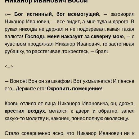
«—
Бог истинный, бог всемогущий
, — заговорил
Никанор Иванович, — все видит, а мне туда и дорога. В
руках никогда не держал и не подозревал, какая такая
валюта!
Господь меня наказует за скверну мою
, — с
чувством продолжал Никанор Иванович, то застегивая
рубашку, то расстегивая, то крестясь, — брал!
<...>
— Вон он! Вон он за шкафом! Вот ухмыляется! И пенсне
его... Держите его!
Окропить помещение!
Кровь отлила от лица Никанора Ивановича, он, дрожа,
крестил воздух
, метался к двери и обратно, запел
какую-то молитву и, наконец, понес полную околесицу.
Стало совершенно ясно, что Никанор Иванович ни к