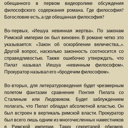
обещанного в первом видеоролике обсуждения
философского содержания романа. Где философия?
Богословие есть, а где обещанная философия?
Во-первых, «Иешуа невинная жертва». По законам
Римской империи он был виновен. В романе четко это
указывается: «Закон об оскорблении величества...».
Другой вопрос, насколько законность соотносится со
справедливостью. Также ошибочно утверждать, что
Пилат называл Иешуа «невинным философом».
Прокуратор называл его «бродячим философом».
Во-вторых, для литературоведения будет чрезмерным
полетом фантазии сравнение Понтия Пилата со
Сталиным или Людовиком. Будет заблуждением
полагать, что Пилат обладал абсолютной властью. Он
был встроен в вертикаль римской власти. Прокуратор
был всего лишь одним из многочисленных наместников
в Римской империи. Таких секретарей обкомов,