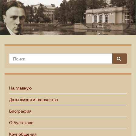
Михаил Булгаков
На главную
Даты жизни и творчества
Биография
О Булгакове
Круг общения