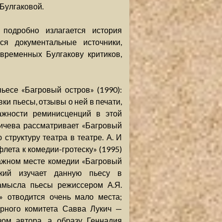
 Булгаковой.
 подробно излагается история
ся документальные источники,
временных Булгакову критиков,
ьесе «Багровый остров» (1990):
ки пьесы, отзывы о ней в печати,
ажности реминисценций в этой
бичева рассматривает «Багровый
 структуру театра в театре. А. И
флета к комедии-гротеску» (1995)
ажном месте комедии «Багровый
цкий изучает данную пьесу в
замысла пьесы режиссером А.Я.
» отводится очень мало места;
арного комитета Савва Лукич —
зом автора, а образу Геннадия