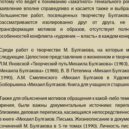
потому что ведет к пониманию «закатного» гениального ро
заявление вполне справедливо и касается также и выбра
большинстве работ, посвященных творчеству Булгако
рассматриваются изолированно друг от друга, не 
трансформация мотивов и образов, отсутствует пол
особенностей конфликта «художник — власть» в каждом конк
Среди работ о творчестве М. Булгакова, на которые 
следующие. Целостное представление о жизненном и творче
Л.М. Яновской «Творческий путь Михаила Булгакова» (1983)
Михаила Булгакова» (1988), В. В Петелина «Михаил Булгако
(1990), А.М. Смелянского «Михаил Булгаков в Художес
Боборыкина «Михаил Булгаков: Книга для учащихся старших 
Также для объяснения мотивов обращения к какой-либо теме
зрения, были важны документальные источники: переп
близкими, деловая переписка, касающаяся непосредственно
в книге «Михаил Булгаков. Письма. Жизнеописание в докуме
сочинений М. Булгакова в 5-ти томах (1990). Личность пи