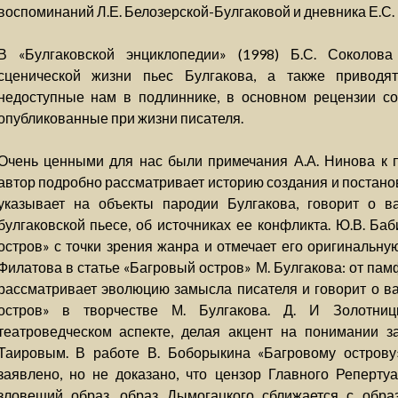
воспоминаний Л.Е. Белозерской-Булгаковой и дневника Е.С.
В «Булгаковской энциклопедии» (1998) Б.С. Соколова
сценической жизни пьес Булгакова, а также приводят
недоступные нам в подлиннике, в основном рецензии со
опубликованные при жизни писателя.
Очень ценными для нас были примечания А.А. Нинова к п
автор подробно рассматривает историю создания и постанов
указывает на объекты пародии Булгакова, говорит о в
булгаковской пьесе, об источниках ее конфликта. Ю.В. Ба
остров» с точки зрения жанра и отмечает его оригинальную
Филатова в статье «Багровый остров» М. Булгакова: от пам
рассматривает эволюцию замысла писателя и говорит о в
остров» в творчестве М. Булгакова. Д. И Золотни
театроведческом аспекте, делая акцент на понимании 
Таировым. В работе В. Боборыкина «Багровому острову
заявлено, но не доказано, что цензор Главного Реперту
зловещий образ, образ Дымогацкого сближается с обра