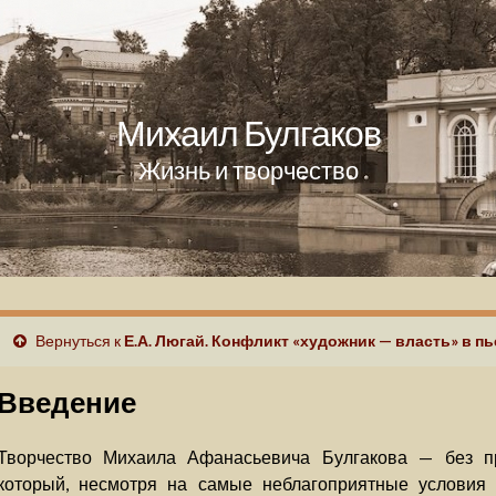
Михаил Булгаков
Жизнь и творчество
Вернуться к
Е.А. Люгай. Конфликт «художник — власть» в пь
Введение
Творчество Михаила Афанасьевича Булгакова — без пр
который, несмотря на самые неблагоприятные условия 