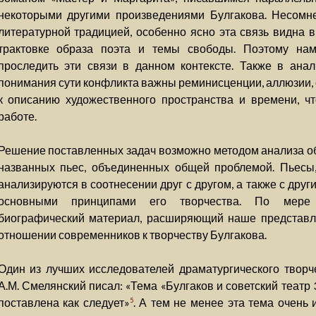
некоторыми другими произведениями Булгакова. Несомне
литературной традицией, особенно ясно эта связь видна 
трактовке образа поэта и темы свободы. Поэтому на
проследить эти связи в данном контексте. Также в ана
понимания сути конфликта важны реминисценции, аллюзии,
к описанию художественного пространства и времени, ч
работе.
Решение поставленных задач возможно методом анализа о
названных пьес, объединенных общей проблемой. Пьесы
анализируются в соотнесении друг с другом, а также с дру
основными принципами его творчества. По мере 
биографический материал, расширяющий наше представл
отношении современников к творчеству Булгакова.
Один из лучших исследователей драматургического творче
А.М. Смелянский писал: «Тема «Булгаков и советский театр 
поставлена как следует»
. А тем не менее эта тема очень 
5