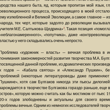
уродства нашего быта, яд, которым пропитан мой язык, г
революционного процесса, происходящего в моей отстало
ему излюбленной и Великой Эволюции, а самое главное — и
народа, тех черт, которые задолго до революции вызыва
учителя М.Е. Салтыкова-Щедрина»
. Такая позиция «помогл
2
«неблагонамеренного», «попутчика», даже «контрреволюц
властью у него складывались очень непросто.
Проблема «художник — власть» — вечная проблема в ис
понимания закономерностей развития творчества М.А. Булга
посвященной данной проблеме, из драматических произвед
х годов — «Кабала святош» и «Александр Пушкин», бе
проблемой (некоторые литературоведы даже применяют
Пушкине», хотя сам Булгаков никогда эти пьесы дилогией
зарождается в творчестве Булгакова гораздо раньше, еще в
остров», которую можно считать как бы мостиком от пьес 1
20-х годов злободневны и актуальны для своего врем
проблемы вечные. Одним из немногих исследователей творче