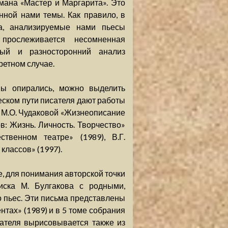
мана «Мастер и Маргарита». Это
нной нами темы. Как правило, в
ва, анализируемые нами пьесы
прослеживается несомненная
ный и разносторонний анализ
ретном случае.
мы опирались, можно выделить
ском пути писателя дают работы
, М.О. Чудаковой «Жизнеописание
в: Жизнь. Личность. Творчество»
твенном театре» (1989), В.Г.
классов» (1997).
, для понимания авторской точки
иска М. Булгакова с родными,
 пьес. Эти письма представлены
нтах» (1989) и в 5 томе собрания
сателя вырисовывается также из