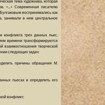
ическая тема художника, которая
в. <...> Современная писателю
е Булгаковым воспринимались как
а, занимали в нем центральное
и конфликта трех данных пьес,
ением времени трансформируются
кой взаимоотношения творческой
ении следующих задач:
ределить причины обращения М.
анных пьесах и определить его
ной конфликт;