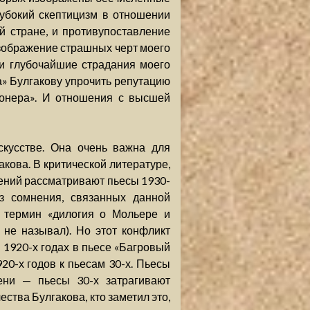
лубокий скептицизм в отношении
й стране, и противупоставление
зображение страшных черт моего
ли глубочайшие страдания моего
а» Булгакову упрочить репутацию
ионера». И отношения с высшей
кусстве. Она очень важна для
кова. В критической литературе,
ений рассматривают пьесы 1930-
з сомнения, связанных данной
 термин «дилогия о Мольере и
 не называл). Но этот конфликт
 1920-х годах в пьесе «Багровый
920-х годов к пьесам 30-х. Пьесы
ени — пьесы 30-х затрагивают
ства Булгакова, кто заметил это,