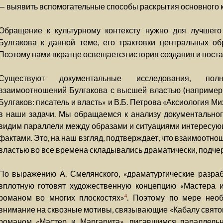
— выявить вспомогательные способы раскрытия основного 
Обращение к культурному контексту нужно для лучшег
Булгакова к данной теме, его трактовки центральных об
Поэтому нами вкратце освещается история создания и поста
Существуют документальные исследования, по
взаимоотношений Булгакова с высшей властью (например,
Булгаков: писатель и власть» и В.Б. Петрова «Аксиология Ми
в наши задачи. Мы обращаемся к анализу документальног
видим параллели между образами и ситуациями интересую
фактами. Это, на наш взгляд, подтверждает, что взаимоотн
властью во все времена складывались драматически, подчер
По выражению А. Смелянского, «драматургические разра
вплотную готовят художественную концепцию «Мастера 
романом во многих плоскостях»
. Поэтому по мере нео
4
внимание на сквозные мотивы, связывающие «Кабалу святош
романом «Мастер и Маргарита», писавшимся параллельн