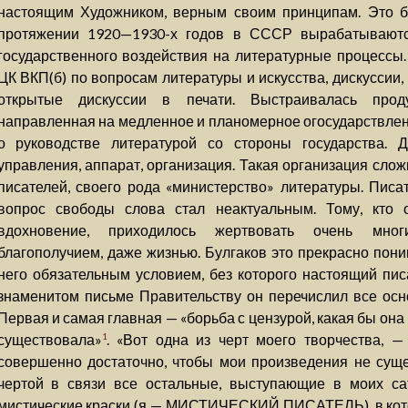
настоящим Художником, верным своим принципам. Это бы
протяжении 1920—1930-х годов в СССР вырабатываю
государственного воздействия на литературные процессы
ЦК ВКП(б) по вопросам литературы и искусства, дискуссии
открытые дискуссии в печати. Выстраивалась прод
направленная на медленное и планомерное огосударствлен
о руководстве литературой со стороны государства.
управления, аппарат, организация. Такая организация слож
писателей, своего рода «министерство» литературы. Писа
вопрос свободы слова стал неактуальным. Тому, кто 
вдохновение, приходилось жертвовать очень мног
благополучием, даже жизнью. Булгаков это прекрасно пони
него обязательным условием, без которого настоящий пис
знаменитом письме Правительству он перечислил все осн
Первая и самая главная — «борьба с цензурой, какая бы она 
существовала»
. «Вот одна из черт моего творчества, —
1
совершенно достаточно, чтобы мои произведения не сущ
чертой в связи все остальные, выступающие в моих са
мистические краски (я — МИСТИЧЕСКИЙ ПИСАТЕЛЬ), в ко