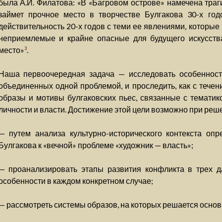
была А.И. Филатова: «В «Багровом острове» намечена траг
займет прочное место в творчестве Булгакова 30-х годо
действительность 20-х годов с теми ее явлениями, которы
неприемлемые и крайне опасные для будущего искусств
место»
.
3
Наша первоочередная задача — исследовать особенност
объединенных одной проблемой, и проследить, как с теч
образы и мотивы булгаковских пьес, связанные с темати
личности и власти. Достижение этой цели возможно при реш
— путем анализа культурно-исторического контекста оп
Булгакова к «вечной» проблеме «художник — власть»;
— проанализировать этапы развития конфликта в трех д
особенности в каждом конкретном случае;
— рассмотреть системы образов, на которых решается основ