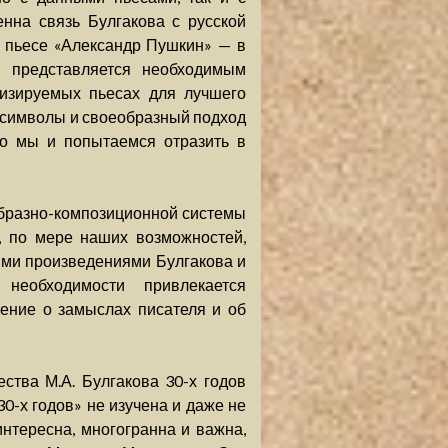
нна связь Булгакова с русской
в пьесе «Александр Пушкин» — в
м представляется необходимым
лизируемых пьесах для лучшего
 символы и своеобразный подход
то мы и попытаемся отразить в
бразно-композиционной системы
, по мере наших возможностей,
гими произведениями Булгакова и
необходимости привлекается
ение о замыслах писателя и об
ства М.А. Булгакова 30-х годов
30-х годов» не изучена и даже не
интересна, многогранна и важна,