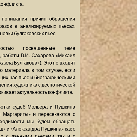
конфликта.
о понимания причин обращения
разов в анализируемых пьесах.
новки булгаковских пьес.
лностью посвященные теме
 работы В.И. Сахарова «Михаил
хаила Булгакова»). Это не входит
о материала в том случае, если
щих нас пьес и биографическими
ошения художника с деспотической
кивает актуальность конфликта.
ботки судеб Мольера и Пушкина
и Маргариты» и пересекаются с
бходимости мы будем обращать
» и «Александра Пушкина» как с
о с данными пьесами, так и с