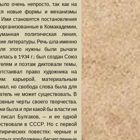
ло очень непросто, так как на
тся новые формы и механизмы
. Ими становятся постановления
, организованные в Комакадемии,
уманная политическая линия,
ие литературы. Речь шла именно
 Для этого нужны были рычаги
илась в 1934 г.: был создан Союз
телям и поэтам диктовали темы,
отстаивал право художника на
им: карьерой, материальным
мал, но свобода слова была для
атель не может существовать. В
овные черты своего творчества.
ни была и при какой бы власти ни
 писал Булгаков, — и ее одной
ествовали в СССР. Но с первой
тирических повестях: черные и
торых изображены бесчисленные