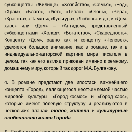
субконцепты «Жилище», «Хозяйство», «Семья», «Род»,
«Храм», «Благо», «Уют», «Тепло», «Огонь», «Вера»,
«Красота», «Память», «Культура», «Любовь» и др., и «Дом-
хаос» или «Дом» — «Антидом», представленный
субконцептами «Холод», «Богатство», «Скаредность».
Концепту «Дом», равно как и концепту «Человек»,
уделяется большое внимание, как в романе, так и в
индивидуально-авторской картине мира писателя в
целом, так как его взгляд прикован именно к земному,
домашнему миру, который так дорог М.А. Булгакову.
4. В романе предстают две ипостаси важнейшего
концепта «Город», являющегося неотъемлемой частью
мировой культуры: «Город-космос» и «Город-хаос»,
которые имеют по́левую структуру и реализуются в
нескольких планах:
топос
,
жители
и
культурные
особенности жизни Города
.
5. Глобальным концептом в концептосфере романа