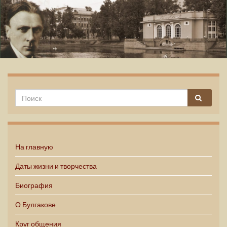
Михаил Булгаков
На главную
Даты жизни и творчества
Биография
О Булгакове
Круг общения