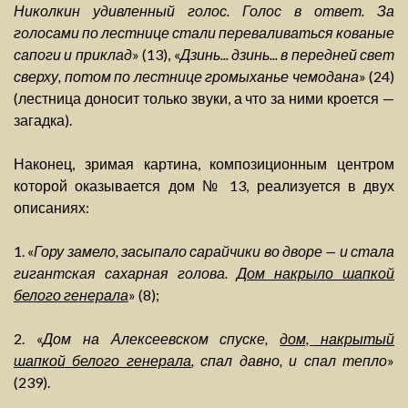
Николкин удивленный голос. Голос в ответ. За
голосами по лестнице стали переваливаться кованые
сапоги и приклад
» (13), «
Дзинь... дзинь... в передней свет
сверху, потом по лестнице громыханье чемодана
» (24)
(лестница доносит только звуки, а что за ними кроется —
загадка).
Наконец, зримая картина, композиционным центром
которой оказывается дом № 13, реализуется в двух
описаниях:
1. «
Гору замело, засыпало сарайчики во дворе — и стала
гигантская сахарная голова.
Дом накрыло шапкой
белого генерала
» (8);
2. «
Дом на Алексеевском спуске,
дом, накрытый
шапкой белого генерала
, спал давно, и спал тепло
»
(239).