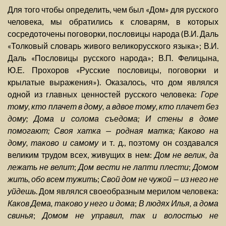
Для того чтобы определить, чем был «Дом» для русского
человека, мы обратились к словарям, в которых
сосредоточены поговорки, пословицы народа (В.И. Даль
«Толковый словарь живого великорусского языка»; В.И.
Даль «Пословицы русского народа»; В.П. Фелицына,
Ю.Е. Прохоров «Русские пословицы, поговорки и
крылатые выражения»). Оказалось, что дом являлся
одной из главных ценностей русского человека:
Горе
тому, кто плачет в дому, а вдвое тому, кто плачет без
дому; Дома и солома съедома; И стены в доме
помогают; Своя хатка — родная матка; Каково на
дому, таково и самому
и т. д., поэтому он создавался
великим трудом всех, живущих в нем:
Дом не велик, да
лежать не велит
;
Дом вести не лапти плести
;
Домом
жить, обо всем тужить
;
Свой дом не чужой — из него не
уйдешь
. Дом являлся своеобразным мерилом человека:
Каков Дема, таково у него и дома
;
В людях Илья, а дома
свинья
;
Домом не управил, так и волостью не