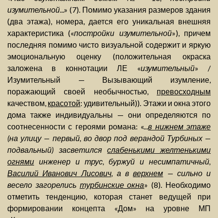
изумительной
...» (7). Помимо указания размеров здания
(два этажа), номера, дается его уникальная внешняя
характеристика («
постройки изумительной
»), причем
последняя помимо чисто визуальной содержит и яркую
эмоциональную оценку (положительная окраска
заложена в коннотации ЛЕ «
изумительный
» /
Изумительный — Вызывающий изумление,
поражающий своей необычностью,
превосходным
качеством,
красотой
: удивительный)). Этажи и окна этого
дома также индивидуальны — они определяются по
соотнесенности с героями романа: «...
в нижнем этаже
(на улицу — первый, во двор под верандой Турбиных —
подвальный) засветился
слабенькими желтенькими
огнями
инженер и трус, буржуй и несимпатичный,
Василий Иванович Лисович
, а в
верхнем
— сильно и
весело загорелись
турбинские окна
» (8). Необходимо
отметить тенденцию, которая станет ведущей при
формировании концепта «Дом» на уровне МП