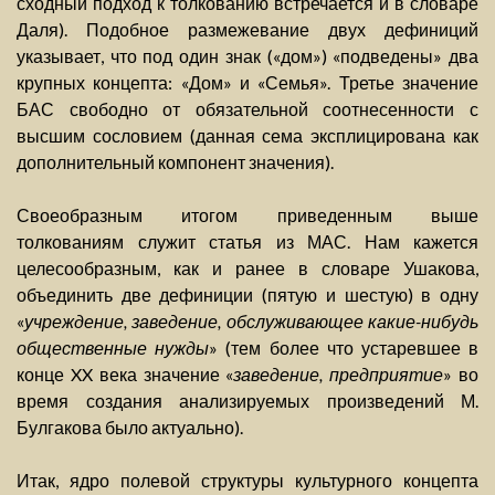
сходный подход к толкованию встречается и в словаре
Даля). Подобное размежевание двух дефиниций
указывает, что под один знак («дом») «подведены» два
крупных концепта: «Дом» и «Семья». Третье значение
БАС свободно от обязательной соотнесенности с
высшим сословием (данная сема эксплицирована как
дополнительный компонент значения).
Своеобразным итогом приведенным выше
толкованиям служит статья из МАС. Нам кажется
целесообразным, как и ранее в словаре Ушакова,
объединить две дефиниции (пятую и шестую) в одну
«
учреждение, заведение, обслуживающее какие-нибудь
общественные нужды
» (тем более что устаревшее в
конце XX века значение «
заведение, предприятие
» во
время создания анализируемых произведений М.
Булгакова было актуально).
Итак, ядро полевой структуры культурного концепта