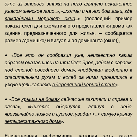
окне
из второго этажа на него глянуло искаженное
ужасом женское лицо
...», «...
холмы и на них домишки, где
лампадками мерцают окна
...» (последний пример
показателен для схематичного представления дома как
здания, предназначенного для жилья, — сообщается
размер /домишко/ и визуальная доминанта (окно));
• «
Все это он сообразил уже, неизвестно каким
образом оказавшись на штабеле дров, рядом с сараем,
под стеной соседнего дома
», «
подбежал медленно к
спасительным рукам и вслед за ними провалился в
узкую щель калитки
в деревянной черной стене
».
• «
Все
крыши на домах
сейчас же закипели и справа и
слева
», «
Николка обернулся, глянул в небо,
чрезвычайно низкое и густое, увидал <...> самую
крышу
четырехэтажного дома
».
Единственная информация, которая хоть как-то