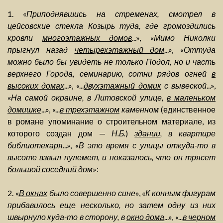
1. «
Приподнявшись на стременах, смотрел в
цейсовские стекла Козырь туда, где громоздились
кровли
многоэтажных домов
...», «
Мимо Николки
прыгнул назад
четырехэтажный дом
...», «
Оттуда
можно было бы увидеть не только Подол, но и часть
верхнего Города, семинарию, сотни рядов огней
в
высоких домах
...», «...
двухэтажный домик
с вывеской
...»,
«
На самой окраине, в Литовской улице,
в маленьком
домишке
...», «...
в трехэтажном
каменном
(единственное
в романе упоминание о строительном материале, из
которого создан дом —
Н.Б.
)
здании
, в квартире
библиотекаря
...», «
В это время с улицы откуда-то в
высоте взвыл пулемет, и показалось, что он трясет
большой соседний дом
»:
2. «
В окнах
было совершенно сине
», «
К конным фигурам
прибавилось еще несколько, но затем одну из них
швырнуло куда-то в сторону, в
окно дома
...», «...
в черном