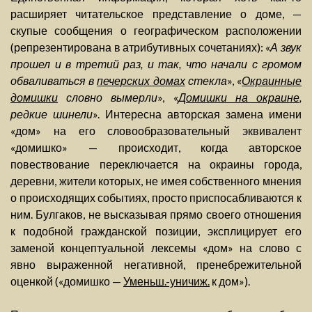
расширяет читательское представление о доме, —
скупые сообщения о географическом расположении
(репрезентирована в атрибутивных сочетаниях): «
А звук
прошел и в третий раз, и так, что начали с громом
обваливаться в
печерских домах
стекла
», «
Окраинные
домишки
словно вымерли
», «
Домишки на окраине
,
редкие шинели
». Интересна авторская замена имени
«дом» на его словообразовательный эквивалент
«домишко» — происходит, когда авторское
повествование переключается на окраины города,
деревни, жители которых, не имея собственного мнения
о происходящих событиях, просто приспосабливаются к
ним. Булгаков, не высказывая прямо своего отношения
к подобной гражданской позиции, эксплицирует его
заменой концептуальной лексемы «дом» на слово с
явно выраженной негативной, пренебрежительной
оценкой («домишко —
Уменьш.-уничиж.
к дом»).