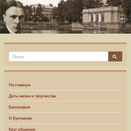
Михаил Булгаков
На главную
Даты жизни и творчества
Биография
О Булгакове
Круг общения