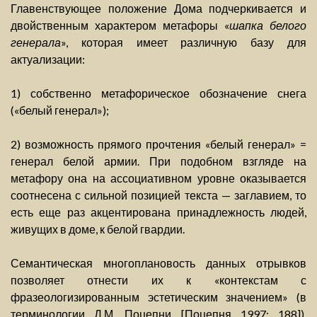
Главенствующее положение Дома подчеркивается и
двойственным характером метафоры «
шапка белого
генерала
», которая имеет различную базу для
актуализации:
1) собственно метафорическое обозначение снега
(«белый генерал»);
2) возможность прямого прочтения «белый генерал» =
генерал белой армии. При подобном взгляде на
метафору она на ассоциативном уровне оказывается
соотнесена с сильной позицией текста — заглавием, то
есть еще раз акцентирована принадлежность людей,
живущих в доме, к белой гвардии.
Семантическая многоплановость данных отрывков
позволяет отнести их к «контекстам с
фразеологизированным эстетическим значением» (в
терминологии Д.М. Поцепни [Поцепня 1997: 188]).