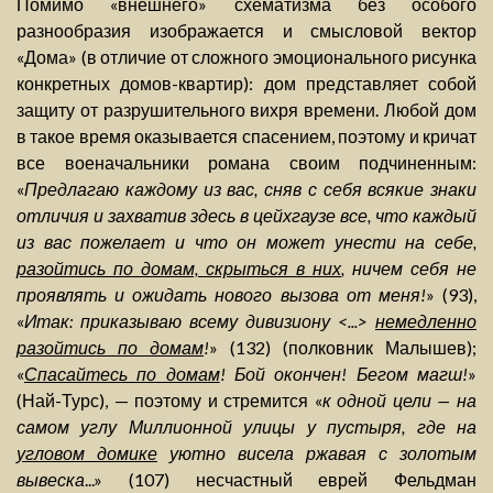
Помимо «внешнего» схематизма без особого
разнообразия изображается и смысловой вектор
«Дома» (в отличие от сложного эмоционального рисунка
конкретных домов-квартир): дом представляет собой
защиту от разрушительного вихря времени. Любой дом
в такое время оказывается спасением, поэтому и кричат
все военачальники романа своим подчиненным:
«
Предлагаю каждому из вас, сняв с себя всякие знаки
отличия и захватив здесь в цейхгаузе все, что каждый
из вас пожелает и что он может унести на себе,
разойтись по домам, скрыться в них
, ничем себя не
проявлять и ожидать нового вызова от меня!
» (93),
«
Итак: приказываю всему дивизиону <...>
немедленно
разойтись по домам
!
» (132) (полковник Малышев);
«
Спасайтесь по домам
! Бой окончен! Бегом магш!
»
(Най-Турс), — поэтому и стремится «
к одной цели — на
самом углу Миллионной улицы у пустыря, где на
угловом домике
уютно висела ржавая с золотым
вывеска
...» (107) несчастный еврей Фельдман