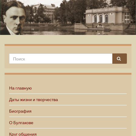
Михаил Булгаков
На главную
Даты жизни и творчества
Биография
О Булгакове
Круг общения