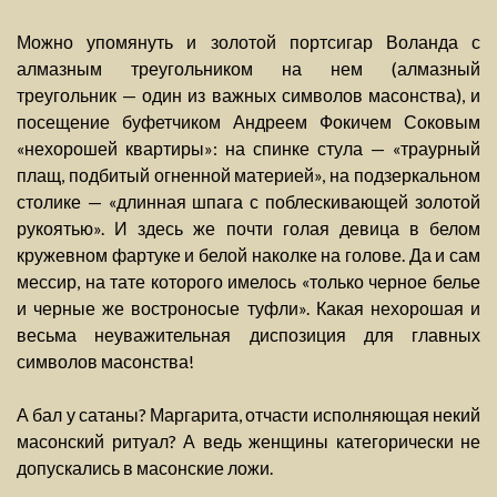
Можно упомянуть и золотой портсигар Воланда с
алмазным треугольником на нем (алмазный
треугольник — один из важных символов масонства), и
посещение буфетчиком Андреем Фокичем Соковым
«нехорошей квартиры»: на спинке стула — «траурный
плащ, подбитый огненной материей», на подзеркальном
столике — «длинная шпага с поблескивающей золотой
рукоятью». И здесь же почти голая девица в белом
кружевном фартуке и белой наколке на голове. Да и сам
мессир, на тате которого имелось «только черное белье
и черные же востроносые туфли». Какая нехорошая и
весьма неуважительная диспозиция для главных
символов масонства!
А бал у сатаны? Маргарита, отчасти исполняющая некий
масонский ритуал? А ведь женщины категорически не
допускались в масонские ложи.