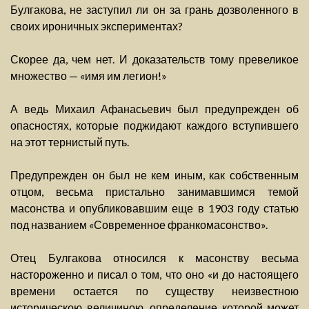
Булгакова, не заступил ли он за грань дозволенного в
своих ироничных экспериментах?
Скорее да, чем нет. И доказательств тому превеликое
множество — «имя им легион!»
А ведь Михаил Афанасьевич был предупрежден об
опасностях, которые поджидают каждого вступившего
на этот тернистый путь.
Предупрежден он был не кем иным, как собственным
отцом, весьма пристально занимавшимся темой
масонства и опубликовавшим еще в 1903 году статью
под названием «Современное франкомасонство».
Отец Булгакова относился к масонству весьма
настороженно и писал о том, что оно «и до настоящего
времени остается по существу неизвестною
историческою величиною, определение которой может