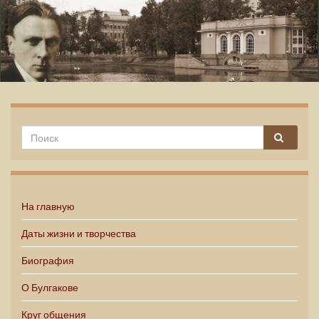
Михаил Булгаков
На главную
Даты жизни и творчества
Биография
О Булгакове
Круг общения