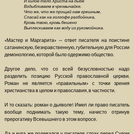
И хилое тело Христа на дыбе
Вздыбливаем в чрезвычайке.
Что же, что же прощай нам грешным,
Спасай как на голгофе разбойника,
Кровь твою, кровь бешено
Выплескиваем как воду из рукомойника.
«Мастер и Маргарита» — ответ писателя на поистине
сатанинскую, безнравственную, губительную для России
демонологию, которой было одержимо общество.
Другое дело, что со всей безусловностью надо
разделить позицию Русской православной церкви.
Роман не является «правильным» с точки зрения
христианства в целом и православия, в частности.
И то сказать: роман о дьяволе! Имел ли право писатель
вообще поднимать такую тему, начисто отринув
прерогативу Всевышнего в этом вопросе.
Да и куда же подевался у писателя страх перед Судом