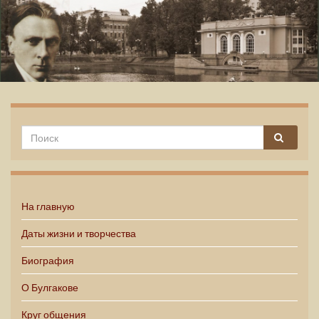
Михаил Булгаков
На главную
Даты жизни и творчества
Биография
О Булгакове
Круг общения