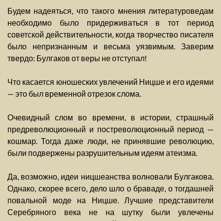
Будем надеяться, что такого мнения литературоведам
необходимо было придерживаться в тот период
советской действительности, когда творчество писателя
было непризнанным и весьма уязвимым. Заверим
твердо: Булгаков от веры не отступал!
Что касается юношеских увлечений Ницше и его идеями
— это был временной отрезок слома.
Очевидный слом во времени, в истории, страшный
предреволюционный и постреволюционный период —
кошмар. Тогда даже люди, не принявшие революцию,
были подвержены разрушительным идеям атеизма.
Да, возможно, идеи ницшеанства волновали Булгакова.
Однако, скорее всего, дело шло о браваде, о тогдашней
повальной моде на Ницше. Лучшие представители
Серебряного века не на шутку были увлечены