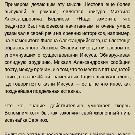
Примером, делающим эту мысль Шестова еще более
выпуклой в романе, является фигура Михаила
Александровича Берлиоза: «Надо заметить, что
редактор был человеком начитанным и очень умело
указывал в своей речи на древних историков, например,
на знаменитого Филона Александрийского, на блестяще
образованного Иосифа Флавия, никогда ни словом не
упомянувших о существовании Иисуса. Обнаруживая
солидную эрудицию, Михаил Александрович сообщил
поэту, между прочим, и о том, что то место в пятнадцатой
книге, в главе 44-ой знаменитых Тацитовых «Анналов»,
где говорится о казни Иисуса, — есть не что иное, как
позднейшая поддельная вставка».
Что же, знание действительно умножает скорбь.
Вспомним хотя бы, как закончил свой жизненный путь
всезнайка Берлиоз.
Булгаков, хотя и в несколько виртуальной форме, но все