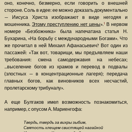
оно, конечно, безмерно, если говорить о внешней
стороне. Соль в идее: ее можно доказать документально
— Иисуса Христа изображают в виде негодяя и
мошенника.
Этому преступлению нет цены
».
В нервом
1
номере «Безбожника» была напечатана статья Н.
Бухарина, «На борьбу с международными Богами». Что
же прочитал в ней Михаил Афанасьевич? Вот один из
пассажей: «Так вот, товарищи, мы предъявляем наши
требования: смена самодержавия на небесах;
...выселение богов из храмов и перевод в подвалы
(злостных — в концентрационные лагеря); передача
главных богов, как виновников всех несчастий,
пролетарскому трибуналу».
А еще Булгаков имел возможность познакомиться,
например, с опусом А. Мариенгофа:
Твердь, твердь за вихры зыбим,
Святость хлещем свистящей нагайкой