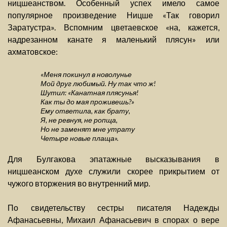
ницшеанством. Особенный успех имело самое
популярное произведение Ницше «Так говорил
Заратустра». Вспомним цветаевское «на, кажется,
надрезанном канате я маленький плясун» или
ахматовское:
«Меня покинул в новолунье
Мой друг любимый. Ну так что ж!
Шутил: «Канатная плясунья!
Как ты до мая проживешь?»
Ему ответила, как брату,
Я, не ревнуя, не ропща,
Но не заменят мне утрату
Четыре новые плаща».
Для Булгакова эпатажные высказывания в
ницшеанском духе служили скорее прикрытием от
чужого вторжения во внутренний мир.
По свидетельству сестры писателя Надежды
Афанасьевны, Михаил Афанасьевич в спорах о вере