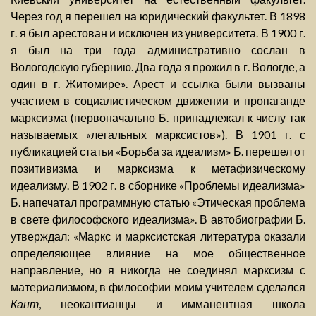
Через год я перешел на юридический факультет. В 1898
г. я был арестован и исключен из университета. В 1900 г.
я был на три года административно сослан в
Вологодскую губернию. Два года я прожил в г. Вологде, а
один в г. Житомире». Арест и ссылка были вызваны
участием в социалистическом движении и пропаганде
марксизма (первоначально Б. принадлежал к числу так
называемых «легальных марксистов»). В 1901 г. с
публикацией статьи «Борьба за идеализм» Б. перешел от
позитивизма и марксизма к метафизическому
идеализму. В 1902 г. в сборнике «Проблемы идеализма»
Б. напечатал программную статью «Этическая проблема
в свете философского идеализма». В автобиографии Б.
утверждал: «Маркс и марксистская литература оказали
определяющее влияние на мое общественное
направление, но я никогда не соединял марксизм с
материализмом, в философии моим учителем сделался
Кант
, неокантианцы и имманентная школа