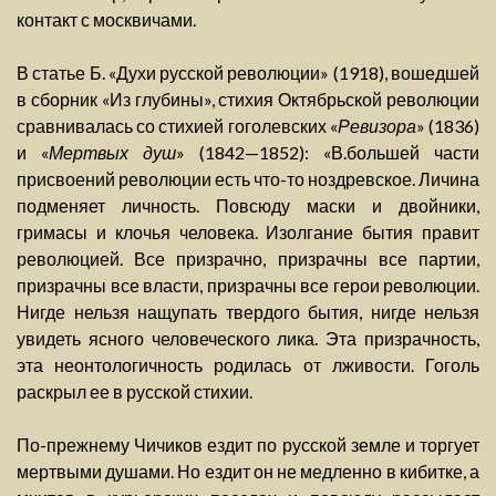
контакт с москвичами.
В статье Б. «Духи русской революции» (1918), вошедшей
в сборник «Из глубины», стихия Октябрьской революции
сравнивалась со стихией гоголевских «
Ревизора
» (1836)
и «
Мертвых душ
» (1842—1852): «В.большей части
присвоений революции есть что-то ноздревское. Личина
подменяет личность. Повсюду маски и двойники,
гримасы и клочья человека. Изолгание бытия правит
революцией. Все призрачно, призрачны все партии,
призрачны все власти, призрачны все герои революции.
Нигде нельзя нащупать твердого бытия, нигде нельзя
увидеть ясного человеческого лика. Эта призрачность,
эта неонтологичность родилась от лживости. Гоголь
раскрыл ее в русской стихии.
По-прежнему Чичиков ездит по русской земле и торгует
мертвыми душами. Но ездит он не медленно в кибитке, а