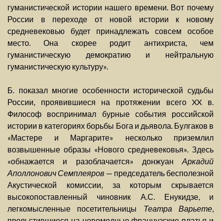
гуманистической истории нашего времени. Вот почему
России в переходе от новой истории к новому
средневековью будет принадлежать совсем особое
место. Она скорее родит антихриста, чем
гуманистическую демократию и нейтральную
гуманистическую культуру».
Б. показал многие особенности исторической судьбы
России, проявившиеся на протяжении всего XX в.
Философ воспринимал бурные события российской
истории в категориях борьбы Бога и дьявола. Булгаков в
«Мастере и Маргарите» несколько приземлил
возвышенные образы «Нового средневековья». Здесь
«обнажается и разоблачается» донжуан
Аркадий
Аполлонович Семплеяров
— председатель бесполезной
Акустической комиссии, за которым скрывается
высокопоставленный чиновник А.С. Енукидзе, и
легкомысленные посетительницы
Театра Варьете
,
прельстившиеся на новомодные французские платья и