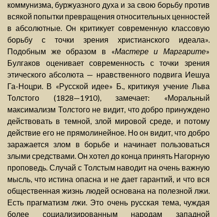
коммунизма, буржуазного духа и за свою борьбу против
всякой попытки превращения относительных ценностей
в абсолютные. Он критикует современную классовую
борьбу с точки зрения христианского идеала».
Подобным же образом в «
Мастере и Маргарите
»
Булгаков оценивает современность с точки зрения
этического абсолюта — нравственного подвига Иешуа
Га-Ноцри. В «Русской идее» Б., критикуя учение Льва
Толстого (1828—1910), замечает: «Моральный
максимализм Толстого не видит, что добро принуждено
действовать в темной, злой мировой среде, и потому
действие его не прямолинейное. Но он видит, что добро
заражается злом в борьбе и начинает пользоваться
злыми средствами. Он хотел до конца принять Нагорную
проповедь. Случай с Толстым наводит на очень важную
мысль, что истина опасна и не дает гарантий, и что вся
общественная жизнь людей основана на полезной лжи.
Есть прагматизм лжи. Это очень русская тема, чуждая
более социализированным народам западной