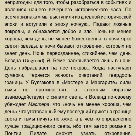
непригодны для того, чтобы разобраться в событиях и
явлениях нашего вечернего исторического часа. По
всем признакам мы выступили из дневной исторической
эпохи и вступили в эпоху ночную... Падают ложные
покровы, и обнажается добро и зло. Ночь не менее
хороша, чем день, не менее божественна, в ночи ярко
светят звезды, в ночи бывают откровения, которых не
знает день. Ночь первозданнее, стихийнее, чем день.
Бездна (Ungrund) Я. Беме раскрывается лишь в ночи.
День набрасывает на нее покров... Когда наступают
сумерки, теряется ясность очертаний, твердость
границ». У Булгакова в «Мастере и Маргарите» силы
тьмы не противостоят, а сложным образом
взаимодействуют с силами света, и Воланд по-своему
убеждает
Мастера
, что «ночь не менее хороша, чем
день», что уготованный ему последний приют на границе
света и тьмы ничуть не хуже, а в чем-то определенно
лучше традиционного света, ибо там автор романа о
Понтии Пилате сможет узнать откровения,