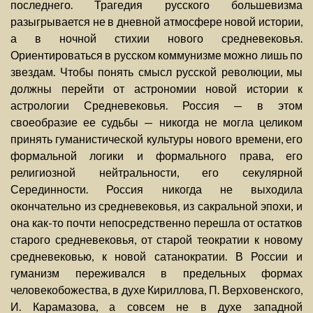
последнего. Трагедия русского большевизма
разыгрывается не в дневной атмосфере новой истории,
а в ночной стихии нового средневековья.
Ориентироваться в русском коммунизме можно лишь по
звездам. Чтобы понять смысл русской революции, мы
должны перейти от астрономии новой истории к
астрологии Средневековья. Россия — в этом
своеобразие ее судьбы — никогда не могла целиком
принять гуманистической культуры нового времени, его
формальной логики и формального права, его
религиозной нейтральности, его секулярной
Серединности. Россия никогда не выходила
окончательно из средневековья, из сакральной эпохи, и
она как-то почти непосредственно перешла от остатков
старого средневековья, от старой теократии к новому
средневековью, к новой сатанократии. В России и
гуманизм переживался в предельных формах
человекобожества, в духе Кириллова, П. Верховенского,
И. Карамазова, а совсем не в духе западной