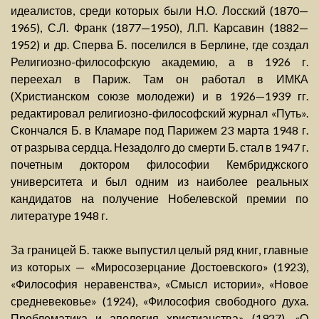
идеалистов, среди которых были Н.О. Лосский (1870—
1965), С.Л. Франк (1877—1950), Л.П. Карсавин (1882—
1952) и др. Сперва Б. поселился в Берлине, где создал
Религиозно-философскую академию, а в 1926 г.
переехал в Париж. Там он работал в ИМКА
(Христианском союзе молодежи) и в 1926—1939 гг.
редактировал религиозно-философский журнал «Путь».
Скончался Б. в Кламаре под Парижем 23 марта 1948 г.
от разрыва сердца. Незадолго до смерти Б. стал в 1947 г.
почетным доктором философии Кембриджского
университета и был одним из наиболее реальных
кандидатов на получение Нобелевской премии по
литературе 1948 г.
За границей Б. также выпустил целый ряд книг, главные
из которых — «Миросозерцание Достоевского» (1923),
«Философия неравенства», «Смысл истории», «Новое
средневековье» (1924), «Философия свободного духа.
Проблематика и апология христианства» (1927), «О