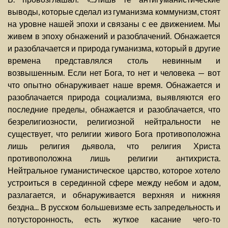
выводы, которые сделал из гуманизма коммунизм, стоят
на уровне нашей эпохи и связаны с ее движением. Мы
живем в эпоху обнажений и разоблачений. Обнажается
и разоблачается и природа гуманизма, который в другие
времена представлялся столь невинным и
возвышенным. Если нет Бога, то нет и человека — вот
что опытно обнаруживает наше время. Обнажается и
разоблачается природа социализма, выявляются его
последние пределы, обнажается и разоблачается, что
безрелигиозности, религиозной нейтральности не
существует, что религии живого Бога противоположна
лишь религия дьявола, что религия Христа
противоположна лишь религии антихриста.
Нейтральное гуманистическое царство, которое хотело
устроиться в серединной сфере между небом и адом,
разлагается, и обнаруживается верхняя и нижняя
бездна... В русском большевизме есть запредельность и
потусторонность, есть жуткое касание чего-то