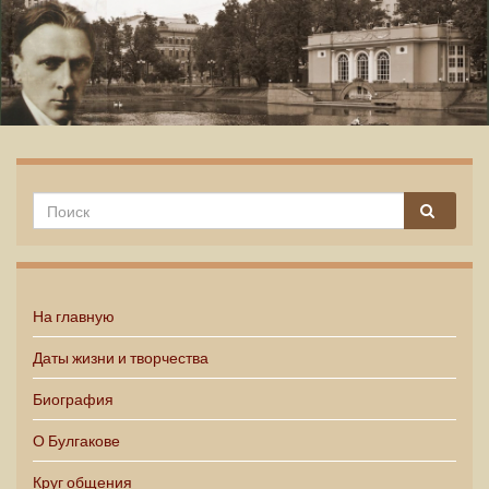
Михаил Булгаков
На главную
Даты жизни и творчества
Биография
О Булгакове
Круг общения