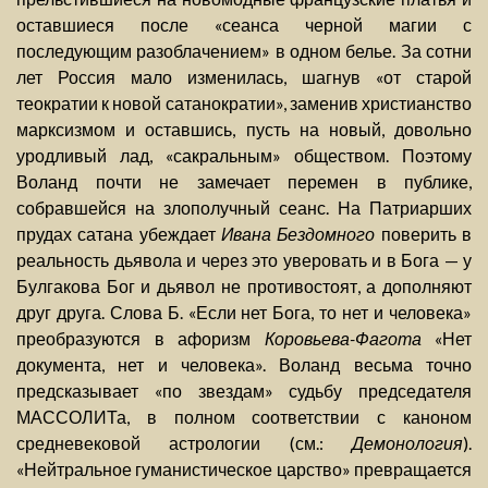
оставшиеся после «сеанса черной магии с
последующим разоблачением» в одном белье. За сотни
лет Россия мало изменилась, шагнув «от старой
теократии к новой сатанократии», заменив христианство
марксизмом и оставшись, пусть на новый, довольно
уродливый лад, «сакральным» обществом. Поэтому
Воланд почти не замечает перемен в публике,
собравшейся на злополучный сеанс. На Патриарших
прудах сатана убеждает
Ивана Бездомного
поверить в
реальность дьявола и через это уверовать и в Бога — у
Булгакова Бог и дьявол не противостоят, а дополняют
друг друга. Слова Б. «Если нет Бога, то нет и человека»
преобразуются в афоризм
Коровьева-Фагота
«Нет
документа, нет и человека». Воланд весьма точно
предсказывает «по звездам» судьбу председателя
МАССОЛИТа, в полном соответствии с каноном
средневековой астрологии (см.:
Демонология
).
«Нейтральное гуманистическое царство» превращается