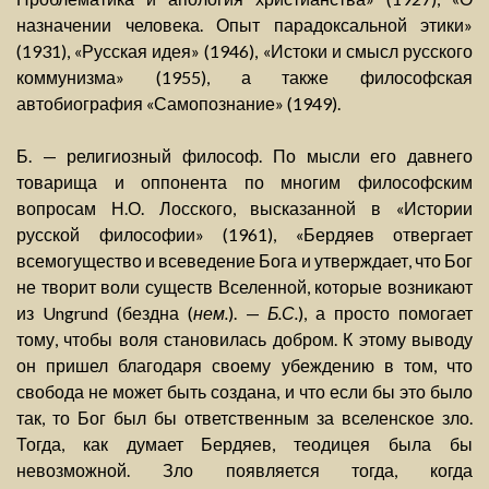
назначении человека. Опыт парадоксальной этики»
(1931), «Русская идея» (1946), «Истоки и смысл русского
коммунизма» (1955), а также философская
автобиография «Самопознание» (1949).
Б. — религиозный философ. По мысли его давнего
товарища и оппонента по многим философским
вопросам Н.О. Лосского, высказанной в «Истории
русской философии» (1961), «Бердяев отвергает
всемогущество и всеведение Бога и утверждает, что Бог
не творит воли существ Вселенной, которые возникают
из Ungrund (бездна (
нем.
). —
Б.С.
), а просто помогает
тому, чтобы воля становилась добром. К этому выводу
он пришел благодаря своему убеждению в том, что
свобода не может быть создана, и что если бы это было
так, то Бог был бы ответственным за вселенское зло.
Тогда, как думает Бердяев, теодицея была бы
невозможной. Зло появляется тогда, когда