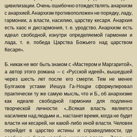
цивилизации. Очень ошибочно отождествлять анархизм
с анархией. Анархизм противоположен не порядку, ладу,
гармонии, а власти, насилию, царству кесаря. Анархия
есть хаос и дисгармония, т. е. уродство. Анархизм есть
идеал свободной, изнутри определяемой гармонии и
лада, т. е. победа Царства Божьего над царством
Кесаря».
Б. никак не мог быть знаком с «Мастером и Маргаритой»,
а автор этого романа — с «Русской идеей», вышедшей
через шесть лет после его смерти. Тем не менее
Булгаков устами Иешуа Га-Ноцри сформулировал
практически ту же самую мысль, что и Б., об анархизме
как идеале свободной гармонии для подлинно
творческой личности: «...Всякая власть является
насилием над людьми и... настанет время, когда не будет
власти ни кесарей, ни какой-либо иной власти. Человек
перейдет в царство истины и справедливости, где