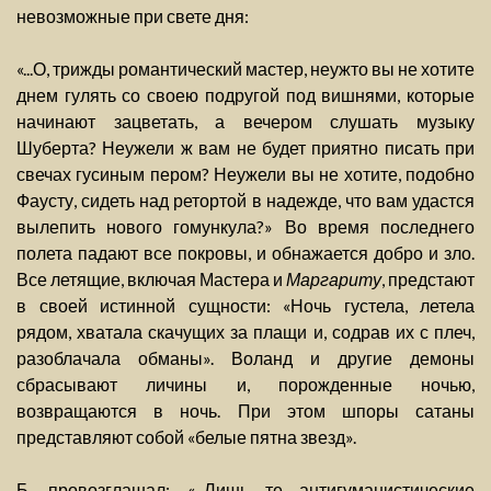
невозможные при свете дня:
«...О, трижды романтический мастер, неужто вы не хотите
днем гулять со своею подругой под вишнями, которые
начинают зацветать, а вечером слушать музыку
Шуберта? Неужели ж вам не будет приятно писать при
свечах гусиным пером? Неужели вы не хотите, подобно
Фаусту, сидеть над ретортой в надежде, что вам удастся
вылепить нового гомункула?» Во время последнего
полета падают все покровы, и обнажается добро и зло.
Все летящие, включая Мастера и
Маргариту
, предстают
в своей истинной сущности: «Ночь густела, летела
рядом, хватала скачущих за плащи и, содрав их с плеч,
разоблачала обманы». Воланд и другие демоны
сбрасывают личины и, порожденные ночью,
возвращаются в ночь. При этом шпоры сатаны
представляют собой «белые пятна звезд».
Б. провозглашал: «...Лишь те антигуманистические