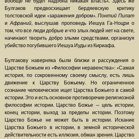
вообще не будет надобна никакая власть». Здесь же
Булгаков предвосхищает бердяевскую критику
толстовской идеи «заражения добром».
Понтий Пилат
и
Афраний
, выслушав проповедь Иешуа Га-Ноцри о
том, что все люди добрые и что злых людей нет на свете,
начинают творить добро злыми средствами, организуя
убийство погубившего Иешуа Иуды из Кириафа.
Булгакову наверняка были близки и рассуждения о
Царстве Божьем из «Философии неравенства»: «Самая
история, по сокровенному своему смыслу, есть лишь
движение к Царству Божьему. Но ограниченное
сознание человеческое ищет Царства Божьего в самой
истории. Это и есть основное противоречие религиозной
философии истории. Царство Божье — цель истории,
конец истории, выход за пределы истории. Поэтому
Царство Божье не может быть в истории. Искание
Царства Божьего в истории, в земной исторической
действительности есть иллюзия, обман зрения. Царство