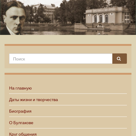
Михаил Булгаков
На главную
Даты жизни и творчества
Биография
О Булгакове
Круг общения