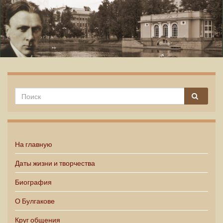
Михаил Булгаков
На главную
Даты жизни и творчества
Биография
О Булгакове
Круг общения