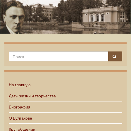
Михаил Булгаков
На главную
Даты жизни и творчества
Биография
О Булгакове
Круг общения