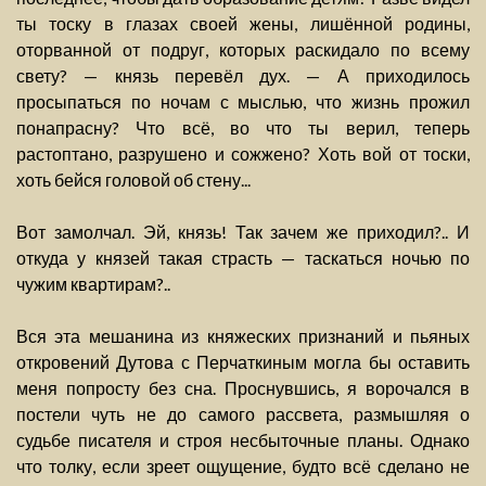
ты тоску в глазах своей жены, лишённой родины,
оторванной от подруг, которых раскидало по всему
свету? — князь перевёл дух. — А приходилось
просыпаться по ночам с мыслью, что жизнь прожил
понапрасну? Что всё, во что ты верил, теперь
растоптано, разрушено и сожжено? Хоть вой от тоски,
хоть бейся головой об стену...
Вот замолчал. Эй, князь! Так зачем же приходил?.. И
откуда у князей такая страсть — таскаться ночью по
чужим квартирам?..
Вся эта мешанина из княжеских признаний и пьяных
откровений Дутова с Перчаткиным могла бы оставить
меня попросту без сна. Проснувшись, я ворочался в
постели чуть не до самого рассвета, размышляя о
судьбе писателя и строя несбыточные планы. Однако
что толку, если зреет ощущение, будто всё сделано не