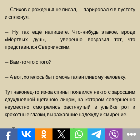
— Стихов с рожденья не писал, — парировал я в пустоту
и сплюнул.
— Ну так ещё напишете. Что-нибудь этакое, вроде
«Мёртвых душ», — уверенно возразил тот, что
представился Сверчинским.
— Вам-то что с того?
— А вот, хотелось бы помочь талантливому человеку.
Тут наконец-то из-за спины появился некто с заросшим
двухдневной щетиною лицом, на котором совершенно
неуместно смотрелись растянутый в улыбке рот и
крохотные глазки, выражавшие надежду и смирение.
— Так вы издатель, что ли? — я покосился на его
потрёпанный портфель, стоптанные туфли и видавший