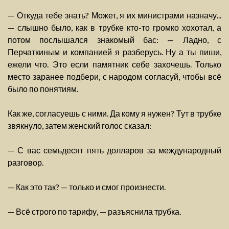
— Откуда тебе знать? Может, я их министрами назначу...
— слышно было, как в трубке кто-то громко хохотал, а
потом послышался знакомый бас: — Ладно, с
Перчаткиным и компанией я разберусь. Ну а ты пиши,
ежели что. Это если памятник себе захочешь. Только
место заранее подбери, с народом согласуй, чтобы всё
было по понятиям.
Как же, согласуешь с ними. Да кому я нужен? Тут в трубке
звякнуло, затем женский голос сказал:
— С вас семьдесят пять долларов за международный
разговор.
— Как это так? — только и смог произнести.
— Всё строго по тарифу, — разъяснила трубка.