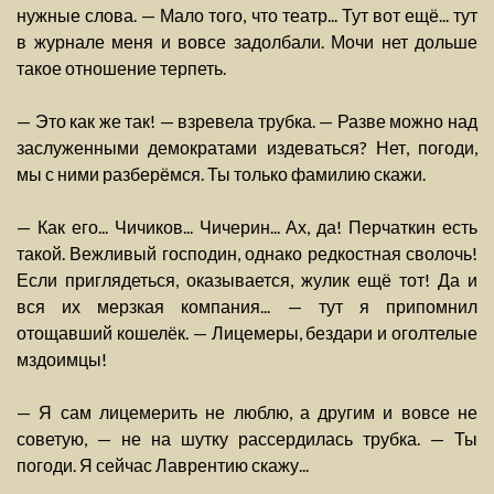
нужные слова. — Мало того, что театр... Тут вот ещё... тут
в журнале меня и вовсе задолбали. Мочи нет дольше
такое отношение терпеть.
— Это как же так! — взревела трубка. — Разве можно над
заслуженными демократами издеваться? Нет, погоди,
мы с ними разберёмся. Ты только фамилию скажи.
— Как его... Чичиков... Чичерин... Ах, да! Перчаткин есть
такой. Вежливый господин, однако редкостная сволочь!
Если приглядеться, оказывается, жулик ещё тот! Да и
вся их мерзкая компания... — тут я припомнил
отощавший кошелёк. — Лицемеры, бездари и оголтелые
мздоимцы!
— Я сам лицемерить не люблю, а другим и вовсе не
советую, — не на шутку рассердилась трубка. — Ты
погоди. Я сейчас Лаврентию скажу...