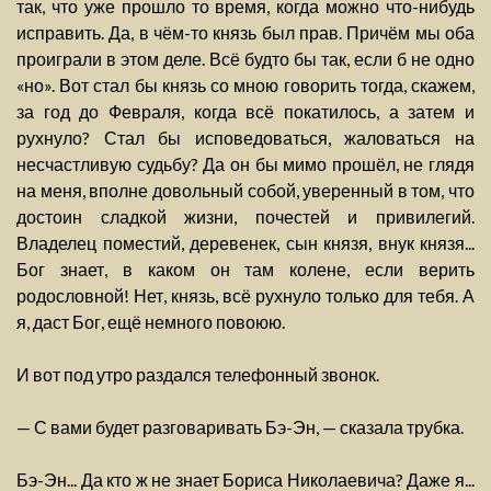
так, что уже прошло то время, когда можно что-нибудь
исправить. Да, в чём-то князь был прав. Причём мы оба
проиграли в этом деле. Всё будто бы так, если б не одно
«но». Вот стал бы князь со мною говорить тогда, скажем,
за год до Февраля, когда всё покатилось, а затем и
рухнуло? Стал бы исповедоваться, жаловаться на
несчастливую судьбу? Да он бы мимо прошёл, не глядя
на меня, вполне довольный собой, уверенный в том, что
достоин сладкой жизни, почестей и привилегий.
Владелец поместий, деревенек, сын князя, внук князя...
Бог знает, в каком он там колене, если верить
родословной! Нет, князь, всё рухнуло только для тебя. А
я, даст Бог, ещё немного повоюю.
И вот под утро раздался телефонный звонок.
— С вами будет разговаривать Бэ-Эн, — сказала трубка.
Бэ-Эн... Да кто ж не знает Бориса Николаевича? Даже я...