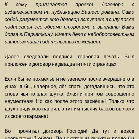
К сему прилагается проект договора с
издательством на публикацию Вашего романа. Само
собой разумеется, что договор вступает в силу после
подписания его обеими сторонами и выплаты Вами
долга г. Перчаткину. Иметь дело с недобросовестным
автором наше издательство не желает.
Далее следовали подписи, гербовая печать. Был
приложен и договор на двадцати пяти страницах.
Если бы не похмелье и не звенело после вчерашнего в
ушах, я бы, наверное, лёг спать, догадавшись, что это
снова чья-то злая шутка. Злая и при том совершенно
неуместная! Но как после этого заснёшь? Только что
двух придурков напоил, а тут им тысячу баксов выложи
из своего кармана!
Вот прочитал договор. Господи! Да тут и вовсе
неописуемый облом. По некоторым пунктам вроде бы