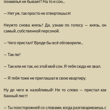
похмелья не бывает? На то и сон...
— Нет уж, так просто не отвертишься!
Неужто снова князь? Да, узнаю по голосу — князь, он
самый, собственной персоной.
— Чего пристал? Вроде бы всё обговорили...
— Так ли?
— Так или не так, но этой мой сон. Я тебя сюда не звал.
— Я тебя тоже не приглашал в свою квартиру.
Ну до чего ж назойливый! Не то слово — пристал как
банный лист!
— Ты поосторожней со словами, когда разговариваешь с