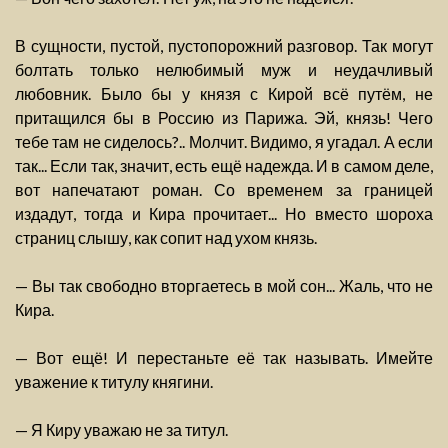
В сущности, пустой, пустопорожний разговор. Так могут
болтать только нелюбимый муж и неудачливый
любовник. Было бы у князя с Кирой всё путём, не
притащился бы в Россию из Парижа. Эй, князь! Чего
тебе там не сиделось?.. Молчит. Видимо, я угадал. А если
так... Если так, значит, есть ещё надежда. И в самом деле,
вот напечатают роман. Со временем за границей
издадут, тогда и Кира прочитает... Но вместо шороха
страниц слышу, как сопит над ухом князь.
— Вы так свободно вторгаетесь в мой сон... Жаль, что не
Кира.
— Вот ещё! И перестаньте её так называть. Имейте
уважение к титулу княгини.
— Я Киру уважаю не за титул.