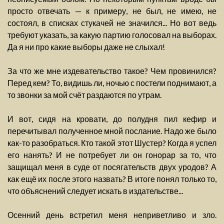
просто отвечать — к примеру, не был, не имею, не
состоял, в списках стукачей не значился... Но вот ведь
требуют указать, за какую партию голосовал на выборах.
Да я ни про какие выборы даже не слыхал!
За что же мне издевательство такое? Чем провинился?
Перед кем? То, видишь ли, ночью с постели поднимают, а
то звонки за мой счёт раздаются по утрам.
И вот, сидя на кровати, до полудня пил кефир и
перечитывал полученное мной послание. Надо же было
как-то разобраться. Кто такой этот Шустер? Когда я успел
его нанять? И не потребует ли он гонорар за то, что
защищал меня в суде от посягательств двух уродов? А
как ещё их после этого назвать? В итоге понял только то,
что объяснений следует искать в издательстве...
Осенний день встретил меня неприветливо и зло.