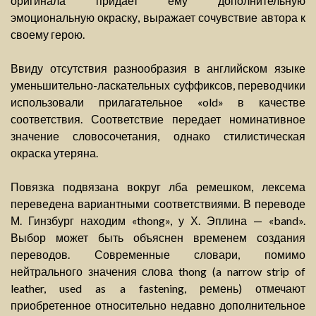
оригинала придает ему дополнительную
эмоциональную окраску, выражает сочувствие автора к
своему герою.
Ввиду отсутствия разнообразия в английском языке
уменьшительно-ласкательных суффиксов, переводчики
использовали прилагательное «old» в качестве
соответствия. Соответствие передает номинативное
значение словосочетания, однако стилистическая
окраска утеряна.
Повязка подвязана вокруг лба ремешком, лексема
переведена вариантными соответствиями. В переводе
М. Гинзбург находим «thong», у Х. Эплина — «band».
Выбор может быть объяснен временем создания
переводов. Современные словари, помимо
нейтрального значения слова thong (a narrow strip of
leather, used as a fastening, ремень) отмечают
приобретенное относительно недавно дополнительное