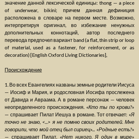
значение данной лексической единицы: thong — a piece
of underwear, bikini; причем данная дефиниция
расположена в словаре на первом месте. Возможно,
интерпретируя оригинал, во избежание ненужных
дополнительных коннотаций, автор последнего
перевода предпочел вариант band (a flat, thin strip or loop
of material, used as a fastener, for reinforcement, or as
decoration) [English Oxford Living Dictionaries],
Происхождение
1. Во всех Евангелиях названы земные родители Иисуса
— Иосиф и Мария, и родословная Иосифа прослежена
от Давида и Авраама. А в романе персонаж — человек
неопределенного происхождения. «
Кто ты по крови?
»
— спрашивает Пилат Иешуа в романе. Тот отвечает: «
Я
точно не знаю, <...> я не помню своих родителей. Мне
говорили, что мой отец был сириец»... «Родные есть?
»
— спрашивает Пилат. «
Нет никого. Я один в мире
»