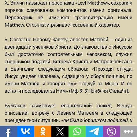
Х. Эплин называет персонажа «Levi Matthew», сохраняя
порядок следования компонентов имени оригинала.
Переводчик не изменяет транслитерацию имени
Matthew. Отсылка утрачивает косвенный характер.
6. Согласно Новому Завету, апостол Матфей — один из
двенадцати учеников Христа. До знакомства с Иисусом
был достаточно состоятельным человеком, служил
сборщиком податей. Встреча Христа и Матфея описана
в Евангелии следующим образом: «Проходя оттуда,
Иисус увидел человека, сидящего у сбора пошлин, по
имени Матфея, и говорит ему: следуй за Мною. И он
встал и последовал за Ним» (Мф 9: 9) [Библия Онлайн].
Булгаков заимствует евангельский сюжет, Иешуа
описывает встречу с Левием Матвеем в следующей
прецедентной ситуации: «
он был сборщиком податей, и
я с ним встретился впервые на дороге в Виффагии,
<...> и разговорился с ним. Первоначально он отнесся