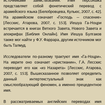
источниками заимствований. Имя персонажа
представляет собой фонетический перевод с
арамейского языка [Белобровцева, Кульюс, 2007, с. 42].
На арамейском означает «Господь — спасение»
[Лесскис, Атарова, 2007, с. 153]. Иешуа Га-Ноцри
встречается в книгах Ветхого Завета, Нового Завета и
апокрифах [Библия Онлайн]. Имя Иешуа Булгаков
также мог найти у Ф.У. Фаррара, другим источником мог
быть Талмуд.
Исследователи по-разному трактуют имя «Га-Ноцри».
На иврите оно означает «христианин», Г.А. Лесскис
переводит его как «из Назарета» [Лесскис, Атарова,
2007, с. 153]. Вышесказанное позволяет определить
данный интертекстуальный знак как
смыслообразующий феномен, а именно прецедентное
имя.
В рассматриваемых английских переводах имя