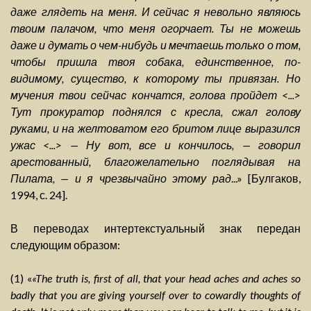
даже глядеть на меня. И сейчас я невольно являюсь
твоим палачом, что меня огорчает. Ты не можешь
даже и думать о чем-нибудь и мечтаешь только о том,
чтобы пришла твоя собака, единственное, по-
видимому, существо, к которому ты привязан. Но
мучения твои сейчас кончатся, голова пройдет <...>
Тут прокуратор поднялся с кресла, сжал голову
руками, и на желтоватом его бритом лице выразился
ужас <...> — Ну вот, все и кончилось, — говорил
арестованный, благожелательно поглядывая на
Пилата, — и я чрезвычайно этому рад
...» [Булгаков,
1994, с. 24].
В переводах интертекстуальный знак передан
следующим образом:
(1) «
«The truth is, first of all, that your head aches and aches so
badly that you are giving yourself over to cowardly thoughts of