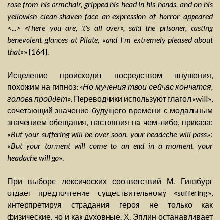
rose from his armchair, gripped his head in his hands, and on his
yellowish clean-shaven face an expression of horror appeared
<...> «There you are, it's all over», said the prisoner, casting
benevolent glances at Pilate, «and I'm extremely pleased about
that»
» [164].
Исцеление происходит посредством внушения,
похожим на гипноз: «
Но мучения твои сейчас кончатся,
голова пройдет
». Переводчики используют глагол «will»,
сочетающий значение будущего времени с модальным
значением обещания, настояния на чем-либо, приказа:
«
But your suffering will be over soon, your headache will pass
»;
«
But your torment will come to an end in a moment, your
headache will go
».
При выборе лексических соответствий М. Гинзбург
отдает предпочтение существительному «suffering»,
интерпретируя страдания героя не только как
физические, но и как духовные. Х. Эплин останавливает