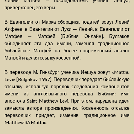
Левий Матвей — последователь учения Иешуа,
приверженец его веры.
В Евангелии от Марка сборщика податей зовут Левий
Алфеев, в Евангелии от Луки — Левий, в Евангелии от
Матфея — Матфей [Библия Онлайн]. Булгаков
объединяет эти два имени, заменяя традиционное
библейское Матфей на более современный аналог
Матвей и делая ссылку косвенной.
В переводе М. Гинзбург ученика Иешуа зовут «Matthu
Levi» [Bulgakov, 1967]. Переводчик передает библейскую
отсылку, используя порядок следования компонентов
имени из англоязычного перевода Библии: имя
апостола Saint Matthew Levi. При этом, нарушена идея
замысла автора произведения. Косвенность отсылке
переводчик придает, изменив традиционное имя
Matthew на Matthu.