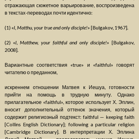
отражающая сюжетное варьирование, воспроизведена
в текстах-переводах почти идентично:
(1) «
I, Matthu, your true and only disciple!
» [Bulgakov, 1967].
(2) «
I, Matthew, your faithful and only disciple!
» [Bulgakov,
2008].
Вариантные соответствия «true» и «faithful» говорят
читателю о преданном,
искреннем отношении Матвея к Иешуа, готовности
прийти на помощь в трудную минуту. Однако
прилагательное «faithful», которое использует Х. Эплин,
вносит дополнительный оттенок значения, который
содержит религиозный подтекст: faithful — keeping faith
[Collins English Dictionary]; following a particular religion
[Cambridge Dictionary]. В интерпретации Х. Эплина