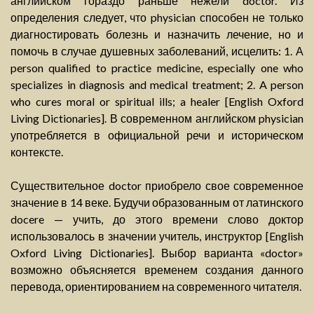
английском гораздо раньше нежели doctor. Из
определения следует, что physician способен не только
диагностировать болезнь и назначить лечение, но и
помочь в случае душевных заболеваний, исцелить: 1. А
person qualified to practice medicine, especially one who
specializes in diagnosis and medical treatment; 2. A person
who cures moral or spiritual ills; a healer [English Oxford
Living Dictionaries]. В современном английском physician
употребляется в официальной речи и историческом
контексте.
Существительное doctor приобрело свое современное
значение в 14 веке. Будучи образованным от латинского
docere — учить, до этого времени слово доктор
использовалось в значении учитель, инструктор [English
Oxford Living Dictionaries]. Выбор варианта «doctor»
возможно объясняется временем создания данного
перевода, ориентированием на современного читателя.