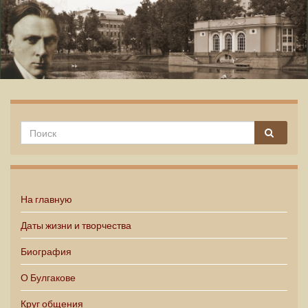
Михаил Булгаков
На главную
Даты жизни и творчества
Биография
О Булгакове
Круг общения