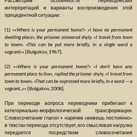
Рассмотрим особенности переводческих
интерпретаций и варианты воспроизведения этой
прецедентной ситуации:
(1) «
«Where is your permanent home?» «I have no permanent
dwelling place», the prisoner answered shyly. «I travel from town
to town». «This can be put more briefly, in a single word a
vagrant»
» [Bulgakov, 1967].
(2) «
«Where is your permanent home?» «I don't have any
permanent place to live», replied the prisoner shyly, «I travel from
town to town». «That can be expressed more briefly, in a word — a
vagrant...»
» [Bulgakov, 2008].
При переводе вопроса переводчики прибегают к
категориально-морфологической трансформации.
Словосочетание глагол + наречие «живешь постоянно»
в текстах перевода отсутствует, его смысловая нагрузка
передается посредством словосочетания