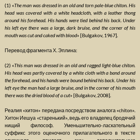
(1) «
The man was dressed in an old and torn pale-blue chiton. His
head was covered with a white headcloth, with a leather thong
around his forehead. His hands were tied behind his back. Under
his left eye there was a large, dark bruise, and the corner of his
mouth was cut and caked with blood
» [Bulgakov, 1967].
Перевод фрагмента Х. Эплина:
(2) «
This man was dressed in an old and ragged light-blue chiton.
His head was partly covered by a white cloth with a band around
the forehead, and his hands were bound behind his back. Under his
left eye the man had a large bruise, and in the corner of his mouth
there was the dried blood of a cut
» [Bulgakov, 2008].
Реалия «хитон» передана посредством аналога «chiton».
Хитон Иешуа «старенький», ведь его владелец бродячий
нищий философ. Уменьшительно-ласкательный
суффикс этого оценочного прилагательного в тексте