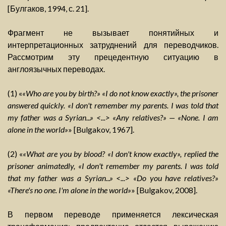
[Булгаков, 1994, с. 21].
Фрагмент не вызывает понятийных и
интерпретационных затруднений для переводчиков.
Рассмотрим эту прецедентную ситуацию в
англоязычных переводах.
(1) «
«Who are you by birth?» «I do not know exactly», the prisoner
answered quickly. «I don't remember my parents. I was told that
my father was a Syrian...» <...> «Any relatives?» — «None. I am
alone in the world»
» [Bulgakov, 1967].
(2) «
«What are you by blood? «I don't know exactly», replied the
prisoner animatedly, «I don't remember my parents. I was told
that my father was a Syrian...» <...> «Do you have relatives?»
«There's no one. I'm alone in the world»
» [Bulgakov, 2008].
В первом переводе применяется лексическая