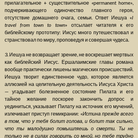
прилагательное + существительное «permanent home»,
подчеркивающего одиночество главного героя,
отсутствие домашнего очага, семьи. Ответ Иешуа «
I
travel from town to town
» отсылает читателя к его
библейскому прототипу: Иисус много путешествовал и
странствовал по миру, проповедуя и совершая чудеса.
3. Иешуа не возвращает зрение, не воскрешает мертвых
как библейский Иисус. Ершалаимские главы романа
вообще практически лишены магических происшествий.
Иешуа творит единственное чудо, которое является
аллюзией на целительную деятельность Иисуса Христа
— угадывает болезненное состояние Пилата и его
тайное желание поскорее закончить допрос и
уединиться, указывает Пилату на источник его мучений,
излечивает приступ гемикрании: «
Истина прежде всего
в том, что у тебя болит голова, и болит так сильно,
что ты малодушно помышляешь о смерти. Ты не
только не в силах говорить со мной, но тебе трудно