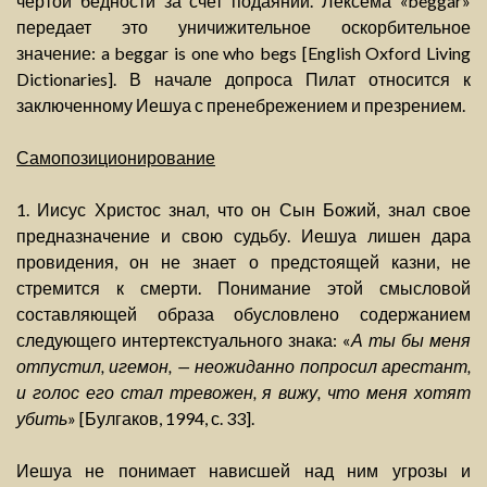
чертой бедности за счет подаяний. Лексема «beggar»
передает это уничижительное оскорбительное
значение: a beggar is one who begs [English Oxford Living
Dictionaries]. В начале допроса Пилат относится к
заключенному Иешуа с пренебрежением и презрением.
Самопозиционирование
1. Иисус Христос знал, что он Сын Божий, знал свое
предназначение и свою судьбу. Иешуа лишен дара
провидения, он не знает о предстоящей казни, не
стремится к смерти. Понимание этой смысловой
составляющей образа обусловлено содержанием
следующего интертекстуального знака: «
А ты бы меня
отпустил, игемон, — неожиданно попросил арестант,
и голос его стал тревожен, я вижу, что меня хотят
убить
» [Булгаков, 1994, с. 33].
Иешуа не понимает нависшей над ним угрозы и