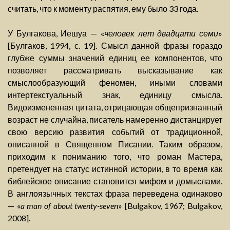
считать, что к моменту распятия, ему было 33 года.
У Булгакова, Иешуа — «
человек лет двадцати семи
»
[Булгаков, 1994, с. 19]. Смысл данной фразы гораздо
глубже суммы значений единиц ее компонентов, что
позволяет рассматривать высказывание как
смыслообразующий феномен, иными словами
интертекстуальный знак, единицу смысла.
Видоизмененная цитата, отрицающая общепризнанный
возраст не случайна, писатель намеренно дистанцирует
свою версию развития событий от традиционной,
описанной в Священном Писании. Таким образом,
приходим к пониманию того, что роман Мастера,
претендует на статус истинной истории, в то время как
библейское описание становится мифом и домыслами.
В англоязычных текстах фраза переведена одинаково
— «
a man of about twenty-seven
» [Bulgakov, 1967; Bulgakov,
2008].