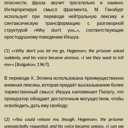
опасности, фраза звучит трогательно и наивно.
Интерпретируя смысл фрагмента, М. Гинзбург
использует при переводе нейтральную лексику и
синтаксическую трансформацию с разговорной
структурой «Why don't you...», соответствующие
простодушному поведению Иешуа:
(1) «
«Why don't you let me go, Hegemon», the prisoner asked
suddenly, and his voice became anxious. «I see they want to kill
me»
» [Bulgakov, 1967].
В переводе Х. Эплина использована преимущественно
книжная лексика, которая придаёт высказыванию более
торжественный смысл: Иешуа напоминает Пилату, что
прокуратор обладает достаточным могуществом, чтобы
освободить, дать ему свободу:
(2) «
«You could release me, though, Hegemon», the prisoner
unexpectedly requested, and his voice became uneasy, «I can see