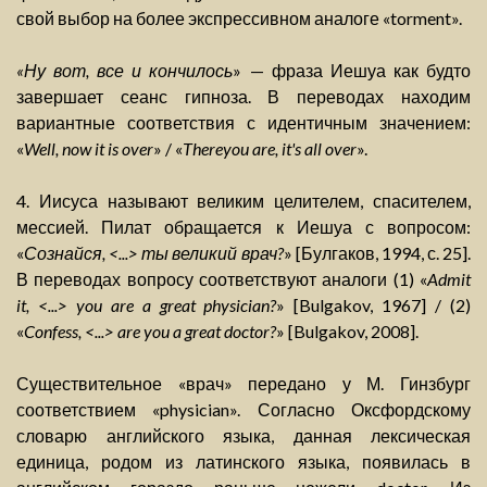
свой выбор на более экспрессивном аналоге «torment».
«Ну вот, все и кончилось
» — фраза Иешуа как будто
завершает сеанс гипноза. В переводах находим
вариантные соответствия с идентичным значением:
«
Well, now it is over
» / «
Thereyou are, it's all over
».
4. Иисуса называют великим целителем, спасителем,
мессией. Пилат обращается к Иешуа с вопросом:
«
Сознайся, <...> ты великий врач?
» [Булгаков, 1994, с. 25].
В переводах вопросу соответствуют аналоги (1) «
Admit
it, <...> you are a great physician?
» [Bulgakov, 1967] / (2)
«
Confess, <...> are you a great doctor?
» [Bulgakov, 2008].
Существительное «врач» передано у М. Гинзбург
соответствием «physician». Согласно Оксфордскому
словарю английского языка, данная лексическая
единица, родом из латинского языка, появилась в