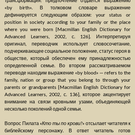
трансформация: предпочтение отдается выражению
«by birth». В толковом словаре выражение
дефинируется следующим образом: your status or
position in society according to your family or the place
where you were born [Macmillan English Dictionary for
Advanced Learners, 2002, с. 126]. Интерпретируя
оригинал, переводчик использует словосочетание,
подчеркивающее социальное положение, статус героя в
обществе, который обеспечен ему принадлежностью
определенной семье. Во втором рассматриваемом
переводе находим выражение «by blood» — refers to the
family, nation or group that you belong to through your
parents or grandparents [Macmillan English Dictionary for
Advanced Learners, 2002, с. 136], которое акцентирует
внимание на связи кровными узами, объединяющей
несколько поколений одной семьи.
Вопрос Пилата «
Кто ты по крови?
» отсылает читателя к
библейскому персонажу. В ответ читатель готов