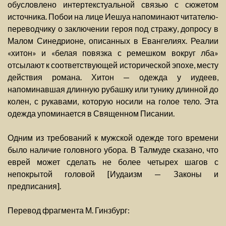
обусловлено интертекстуальной связью с сюжетом
источника. Побои на лице Иешуа напоминают читателю-
переводчику о заключении героя под стражу, допросу в
Малом Синедрионе, описанных в Евангелиях. Реалии
«хитон» и «белая повязка с ремешком вокруг лба»
отсылают к соответствующей исторической эпохе, месту
действия романа. Хитон — одежда у иудеев,
напоминавшая длинную рубашку или тунику длинной до
колен, с рукавами, которую носили на голое тело. Эта
одежда упоминается в Священном Писании.
Одним из требований к мужской одежде того времени
было наличие головного убора. В Талмуде сказано, что
еврей может сделать не более четырех шагов с
непокрытой головой [Иудаизм — Законы и
предписания].
Перевод фрагмента М. Гинзбург: