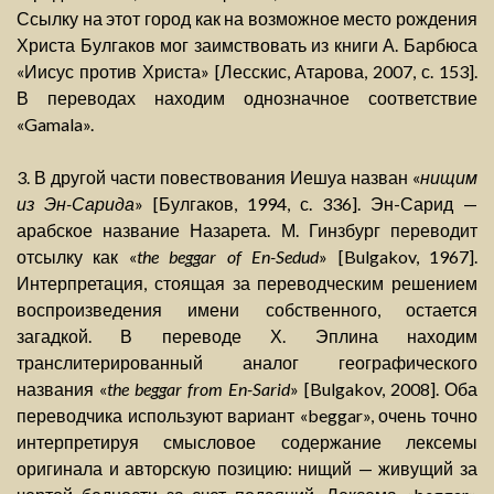
Ссылку на этот город как на возможное место рождения
Христа Булгаков мог заимствовать из книги А. Барбюса
«Иисус против Христа» [Лесскис, Атарова, 2007, с. 153].
В переводах находим однозначное соответствие
«Gamala».
3. В другой части повествования Иешуа назван «
нищим
из Эн-Сарида
» [Булгаков, 1994, с. 336]. Эн-Сарид —
арабское название Назарета. М. Гинзбург переводит
отсылку как «
the beggar of En-Sedud
» [Bulgakov, 1967].
Интерпретация, стоящая за переводческим решением
воспроизведения имени собственного, остается
загадкой. В переводе Х. Эплина находим
транслитерированный аналог географического
названия «
the beggar from En-Sarid
» [Bulgakov, 2008]. Оба
переводчика используют вариант «beggar», очень точно
интерпретируя смысловое содержание лексемы
оригинала и авторскую позицию: нищий — живущий за