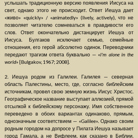
услышать традиционную версию появления Иисуса на
свет, однако этого не происходит. Ответ Иешуа дает
«живо» «quickly» / «animatedly» (lively, actively), что не
позволяет читателю сомневаться в правдивости его
слов. Ответ окончательно дистанцирует Иешуа от
Иисуса. Булгаков исключает семью, семейные
отношения, его герой абсолютно одинок. Переводчики
передают трагизм ответа буквально — «
I'm alone in the
world
» [Bulgakov, 1967; 2008].
2. Иешуа родом из Галилеи. Галилея — северная
область Палестины, место, где, согласно библейским
источникам, провел свою земную жизнь Иисус Христос.
Географическое название выступает аллюзией, прямой
отсылкой к библейскому персонажу. Имя собственное
переведено в обоих вариантах одинаково, прямым,
однозначным соответствием — «Galilee». Однако своим
родным городом на допросе у Пилата Иешуа называет
город Гамала, а не Вифлеем, как сказано в Библии.