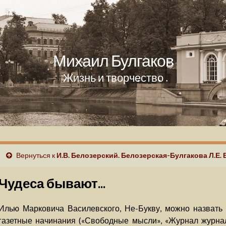
Михаил Булгаков
Жизнь и творчество
Вернуться к
И.В. Белозерский. Белозерская-Булгакова Л.Е.
Чудеса бывают...
Илью Марковича Василевского, Не-Букву, можно назвать 
газетные начинания («Свободные мысли», «Журнал журнало