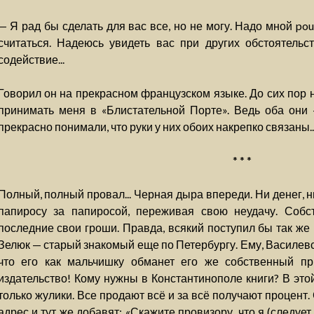
— Я рад бы сделать для вас все, но не могу. Надо мной pouvo
считаться. Надеюсь увидеть вас при других обстоятельст
содействие...
Говорил он на прекрасном французском языке. До сих пор 
принимать меня в «Блистательной Порте». Ведь оба они
прекрасно понимали, что руки у них обоих накрепко связаны..
* * *
Полный, полный провал... Черная дыра впереди. Ни денег, 
папиросу за папиросой, переживая свою неудачу. Собс
последние свои гроши. Правда, всякий поступил бы так же 
Зелюк — старый знакомый еще по Петербургу. Ему, Василевск
что его как мальчишку обманет его же собственный пр
издательство! Кому нужны в Константинополе книги? В это
только жулики. Все продают всё и за всё получают процент. 
адрес и тут же добавят: «Скажите провизору, что я (следует