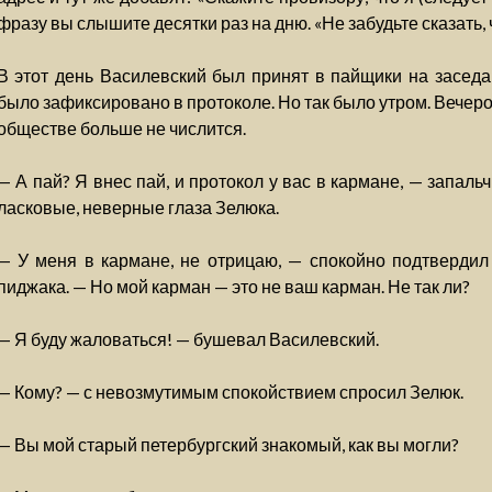
фразу вы слышите десятки раз на дню. «Не забудьте сказать, ч
В этот день Василевский был принят в пайщики на заседа
было зафиксировано в протоколе. Но так было утром. Вечеро
обществе больше не числится.
— А пай? Я внес пай, и протокол у вас в кармане, — запаль
ласковые, неверные глаза Зелюка.
— У меня в кармане, не отрицаю, — спокойно подтвердил
пиджака. — Но мой карман — это не ваш карман. Не так ли?
— Я буду жаловаться! — бушевал Василевский.
— Кому? — с невозмутимым спокойствием спросил Зелюк.
— Вы мой старый петербургский знакомый, как вы могли?