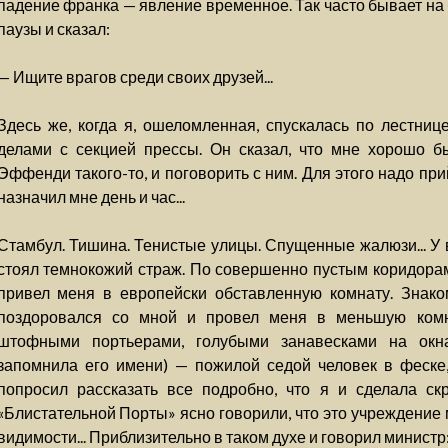
падение франка — явление временное. Так часто бывает на 
паузы и сказал:
— Ищите врагов среди своих друзей...
Здесь же, когда я, ошеломленная, спускалась по лестнице
делами с секцией прессы. Он сказал, что мне хорошо бы
Эффенди такого-то, и поговорить с ним. Для этого надо пр
назначил мне день и час...
Стамбул. Тишина. Тенистые улицы. Спущенные жалюзи... У 
стоял темнокожий страж. По совершенно пустым коридорам,
привел меня в европейски обставленную комнату. Знако
поздоровался со мной и провел меня в меньшую комн
штофными портьерами, голубыми занавесками на окна
запомнила его имени) — пожилой седой человек в феске,
попросил рассказать все подробно, что я и сделала ск
«Блистательной Порты» ясно говорили, что это учреждение 
видимости... Приблизительно в таком духе и говорил министр