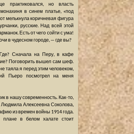
е практиковался, но власть
монахиня в синем платье, «под
от мелькнула коричневая фигура
урчанки, русские. Над всей этой
манок. Есть от чего сойти с ума!
очи в чудесном городе, — где вы?
 Где? Сначала на Перу, в кафе
щие? Поговорить вышел сам шеф.
не таяла я перед этим человеком,
ший Пьеро посмотрел на меня
ик в нашу современность. Как-то,
я Людмила Алексеевна Соколова,
фию из времен войны 1914 года.
м плане в белом халате стоит