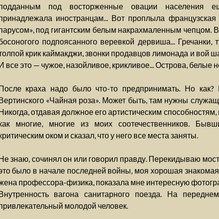
подданным под восторженные овации населения ещ
принадлежала иностранцам... Вот проплыла французская 
парусом», под гигантским белым накрахмаленным чепцом. В
босоногого подпоясанного веревкой дервиша... Гречанки, т
толпой крик каймакджи, звонки продавцов лимонада и вой шар
И все это — чужое, назойливое, крикливое... Острова, белые н
После краха надо было что-то предпринимать. Но как?
Вертинского «Чайная роза». Может быть, там нужны служа
Никогда, отдавая должное его артистическим способностям, 
как многие, многие из моих соотечественников. Быв
критическим оком и сказал, что у него все места заняты.
Не знаю, сочинял он или говорил правду. Перекидываю мост
это было в начале последней войны, моя хорошая знакома
жена профессора-физика, показала мне интересную фотогра
Внутренность вагона санитарного поезда. На передне
привлекательный молодой человек.