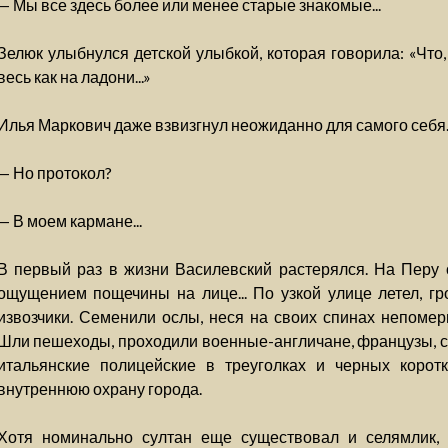
— Мы все здесь более или менее старые знакомые...
Зелюк улыбнулся детской улыбкой, которая говорила: «Что,
весь как на ладони...»
Илья Маркович даже взвизгнул неожиданно для самого себя
— Но протокол?
— В моем кармане...
В первый раз в жизни Василевский растерялся. На Перу 
ощущением пощечины на лице... По узкой улице летел, г
извозчики. Семенили ослы, неся на своих спинах непоме
Шли пешеходы, проходили военные-англичане, французы, си
итальянские полицейские в треуголках и черных корот
внутреннюю охрану города.
Хотя номинально султан еще существовал и селямлик, 