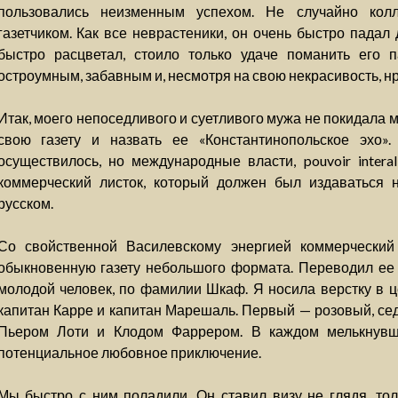
пользовались неизменным успехом. Не случайно кол
газетчиком. Как все неврастеники, он очень быстро падал
быстро расцветал, стоило только удаче поманить его п
остроумным, забавным и, несмотря на свою некрасивость, н
Итак, моего непоседливого и суетливого мужа не покидала 
свою газету и назвать ее «Константинопольское эхо».
осуществилось, но международные власти, pouvoir interal
коммерческий листок, который должен был издаваться 
русском.
Со свойственной Василевскому энергией коммерческий
обыкновенную газету небольшого формата. Переводил ее
молодой человек, по фамилии Шкаф. Я носила верстку в це
капитан Карре и капитан Марешаль. Первый — розовый, се
Пьером Лоти и Клодом Фаррером. В каждом мелькнувш
потенциальное любовное приключение.
Мы быстро с ним поладили. Он ставил визу не глядя, тол