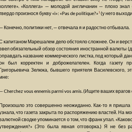
коллеге». «Коллега» — молодой англичанин — плохо знал
твердо произнося букву «i»: «Pas de politique?»
(у него выход
1
— Конечно, политики нет, — отвечала я и радостно отбывала.
С капитаном Марешалем дело обстояло сложнее. Он и верстку
ввел обязательный обзор состояния иностранной валюты (ду
оправдать название коммерческого листка, под который да
он был корректен и доброжелателен. Когда газету п
Григорьевича Зелюка, бывшего приятеля Василевского, эт
мне:
— Cherchez vous ennemis parmi vos amis. (Ищите ваших врагов 
Произошло это совершенно неожиданно. Как-то я пришла 
узнала, что газета закрыта по распоряжению властей. На мой
валютной сводке упоминается о том, что франк упал. «Каков
утверждения?» (Это была явная отговорка.) Я не без ра