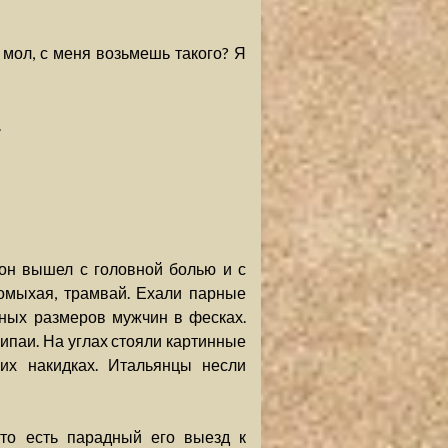
 мол, с меня возьмешь такого? Я
.
он вышел с головной болью и с
ромыхая, трамвай. Ехали парные
рных размеров мужчин в фесках.
паи. На углах стояли картинные
ких накидках. Итальянцы несли
то есть парадный его выезд к