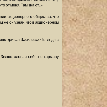
то от меня. Там знают...»
нии акционерного общества, что
м же он узнан, что в акционерном
чиво кричал Василевский, глядя в
 Зелюк, хлопая себя по карману