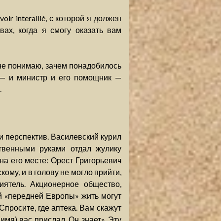
ir interallié, с которой я должен
вах, когда я смогу оказать вам
не понимаю, зачем понадобилось
 — и министр и его помощник —
.
ни перспектив. Василевский курил
твенными руками отдал жулику
на его месте: Орест Григорьевич
ому, и в голову не могло прийти,
иятель. Акционерное общество,
й «передней Европы» жить могут
Спросите, где аптека. Вам скажут
 имя) вас прислал. Он знает». Эту