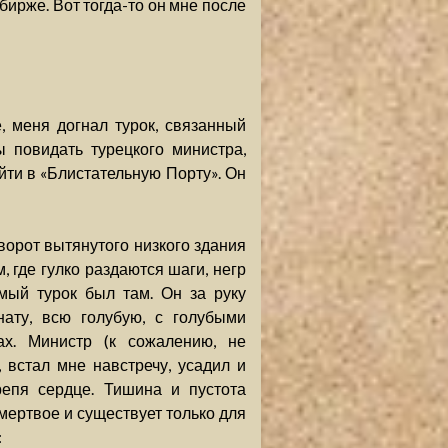
бирже. Вот тогда-то он мне после
, меня догнал турок, связанный
 повидать турецкого министра,
ийти в «Блистательную Порту». Он
ворот вытянутого низкого здания
 где гулко раздаются шаги, негр
мый турок был там. Он за руку
ату, всю голубую, с голубыми
х. Министр (к сожалению, не
 встал мне навстречу, усадил и
репя сердце. Тишина и пустота
мертвое и существует только для
: