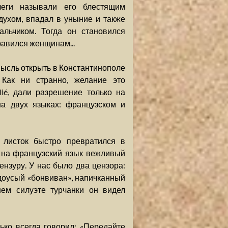
леги называли его блестящим
 духом, впадал в уныние и также
альчиком. Тогда он становился
равился женщинам...
мысль открыть в Константинополе
 Как ни странно, желание это
lié, дали разрешение только на
на двух языках: французском и
 листок быстро превратился в
 на французский язык вежливый
нзуру. У нас было два цензора:
доусый «бонвиван», напичканный
ем силуэте турчанки он видел
ько всегда говорил: «Передайте