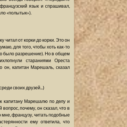
 французский язык и спрашивал,
ило «полытык»).
 читал от корки до корки. Это он
маю, для того, чтобы хоть как-то
но было разрешение). Но в общем
рихлопнули стараниями Ореста
о он, капитан Марешаль, сказал
среди своих друзей...)
к капитану Марешалю по делу и
 вопрос, почему, он сказал, что в
о мне, французу, читать подобные
стерянности ему ответила, что