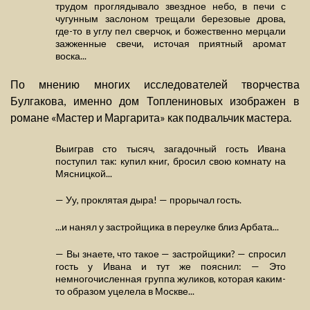
трудом проглядывало звездное небо, в печи с
чугунным заслоном трещали березовые дрова,
где-то в углу пел сверчок, и божественно мерцали
зажженные свечи, источая приятный аромат
воска...
По мнению многих исследователей творчества
Булгакова, именно дом Топлениновых изображен в
романе «Мастер и Маргарита» как подвальчик мастера.
Выиграв сто тысяч, загадочный гость Ивана
поступил так: купил книг, бросил свою комнату на
Мясницкой...
— Уу, проклятая дыра! — прорычал гость.
...и нанял у застройщика в переулке близ Арбата...
— Вы знаете, что такое — застройщики? — спросил
гость у Ивана и тут же пояснил: — Это
немногочисленная группа жуликов, которая каким-
то образом уцелела в Москве...