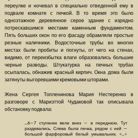
переулке и ночевал в специально отведенной ему в
подвале комнате с печкой. В то время это было
одноэтажное деревянное серое здание с изрядно
потрескавшимся местами каменным фундаментом.
Пять больших окон по его фасаду обрамляли простые
резные наличники. Водосточные трубы во многих
местах были пробиты и погнуты, от чего на стенах,
видимо, от переизбытка влаги образовались большие
черные разводы. Штукатурка на печных трубах
осыпалась, обнажив красный кирпич. Окна дома были
затянуты выгоревшими кремовыми шторами.
Жена Сергея Топленинова Мария Нестеренко в
разговоре с Мариэттой Чудаковой так описывала
обстановку подвала:
...6—7 ступенек вели вниз — в переднюю. Тут
раздевались. Слева была печка, рядом с ней —
большой фарфоровый белый умывальник. <...>