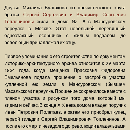
Друзья Михаила Булгакова из пречистенского круга
братья
Сергей Сергеевич и Владимир Сергеевич
Топлениновы
жили в доме № 9 в Мансуровском
переулке в Москве. Этот небольшой деревянный
одноэтажный особнячок с жилым подвалом до
революции принадлежал их отцу.
Первое упоминание о его строительстве по документам
Историко-архитектурного архива относится к 29 марта
1834 года, когда мещанка Прасковья Федоровна
Емельянова подала прошение о застройке участка
купленной ею земли в Мансуровском (бывшем
Масальском) переулке. Прошение сохранилось вместе с
планом участка и рисунком того дома, который мы
видим и сейчас. В конце XIX века домом владел поручик
Иван Петрович Полетаев, а затем его приобрел купец
первой гильдии Сергей Владимирович Топленинов. А
после его смерти незадолго до революции владельцами