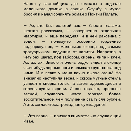
Нанял у застройщика две комнаты в подвале
маленького домика в садике. Службу в музее
бросил и начал сочинять роман о Понтии Пилате.
— Ах, это был золотой век, — блестя глазами,
шептал рассказчик, — совершенно отдельная
квартирка, и еще передняя, и в ней раковина с
водой, — почему-то особенно горделиво
подчеркнул он, — маленькие оконца над самым
тротуарчиком, ведущим от калитки. Напротив, в
четырех шагах, под забором, сирень, липа и клен.
Ах, ах, ах! Зимою я очень редко видел в оконце
чьи-нибудь черные ноги и слышал хруст снега под
ними. И в печке у меня вечно пылал огонь! Но
внезапно наступила весна, и сквозь мутные стекла
увидел я сперва голые, а затем одевающиеся в
зелень кусты сирени. И вот тогда-то, прошлою
весной, случилось нечто гораздо более
восхитительное, чем получение ста тысяч рублей.
А это, согласитесь, громадная сумма денег!
— Это верно, — признал внимательно слушающий
Иван.