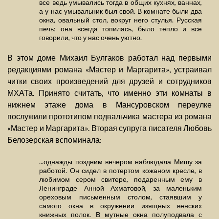
все ведь умывались тогда в общих кухнях, ваннах,
а у нас умывальник был свой. В комнате были два
окна, овальный стол, вокруг него стулья. Русская
печь; она всегда топилась, было тепло и все
говорили, что у нас очень уютно.
В этом доме Михаил Булгаков работал над первыми
редакциями романа «Мастер и Маргарита», устраивал
читки своих произведений для друзей и сотрудников
МХАТа. Принято считать, что именно эти комнаты в
нижнем этаже дома в Мансуровском переулке
послужили прототипом подвальчика мастера из романа
«Мастер и Маргарита». Вторая супруга писателя Любовь
Белозерская вспоминала:
...однажды поздним вечером наблюдала Мишу за
работой. Он сидел в потертом кожаном кресле, в
любимом сером свитере, подаренным ему в
Ленинграде Анной Ахматовой, за маленьким
ореховым письменным столом, стаявшим у
самого окна в окружении изящных венских
книжных полок. В мутные окна полуподвала с