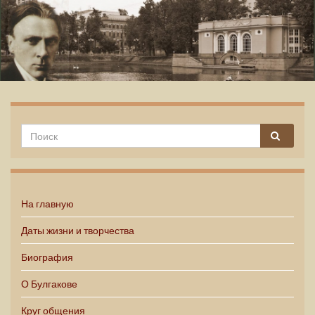
Михаил Булгаков
На главную
Даты жизни и творчества
Биография
О Булгакове
Круг общения