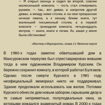
— Я открыл оконца и сидел во второй, совсем
малюсенькой комнате, — гость стал отмеривать
руками, — так... вот диван, а напротив другой
диван, а между ними столик, и на нем прекрасная
ночная лампа, а к окошку ближе книги, тут
маленький письменный столик, а в первой
комнате — громадная комната, четырнадцать
метров, — книги, книги и печка. Ах, какая у меня
была обстановка!
«Мастер и Маргарита», глава 13. Явление героя
В 1980-х годах заметно обветшавший дом в
Мансуровском переулке был отреставрирован жившим
тогда в нем художником Владимиром Курским. Он
бережно сохранил комнату, в которой работал Булгаков.
Однако после смерти Курского в 1985 году
неофициальный мемориал никто не поддерживал.
Здание продолжали использовать как жилое. Потомки
Курского обнесли дом новым забором, скрывшим двор и
те самые неприметные, полуподвальные окна, за
которыми рождался знаменитый роман. В 2000-х годах