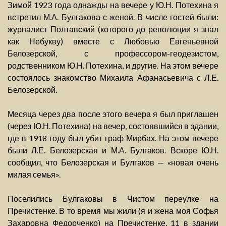
Зимой 1923 года однажды на вечере у Ю.Н. Потехина я
встретил М.А. Булгакова с женой. В числе гостей были:
журналист Полтавский (которого до революции я знал
как Небукву) вместе с Любовью Евгеньевной
Белозерской, с профессором-геодезистом,
родственником Ю.Н. Потехина, и другие. На этом вечере
состоялось знакомство Михаила Афанасьевича с Л.Е.
Белозерской.
Месяца через два после этого вечера я был приглашен
(через Ю.Н. Потехина) на вечер, состоявшийся в здании,
где в 1918 году был убит граф Мирбах. На этом вечере
были Л.Е. Белозерская и М.А. Булгаков. Вскоре Ю.Н.
сообщил, что Белозерская и Булгаков — «новая очень
милая семья».
Поселились Булгаковы в Чистом переулке на
Пречистенке. В то время мы жили (я и жена моя Софья
Захаровна Федорченко) на Пречистенке, 11 в здании