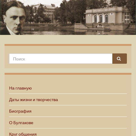
Михаил Булгаков
На главную
Даты жизни и творчества
Биография
О Булгакове
Круг общения