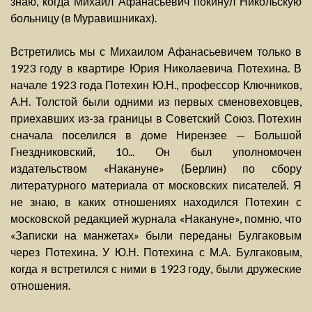
знаю, когда Михаил Афанасьевич покинул Никольскую
больницу (в Муравишниках).
Встретились мы с Михаилом Афанасьевичем только в
1923 году в квартире Юрия Николаевича Потехина. В
начале 1923 года Потехин Ю.Н., профессор Ключников,
А.Н. Толстой были одними из первых сменовеховцев,
приехавших из-за границы в Советский Союз. Потехин
сначала поселился в доме Нирензее — Большой
Гнездниковский, 10... Он был уполномочен
издательством «Накануне» (Берлин) по сбору
литературного материала от московских писателей. Я
не знаю, в каких отношениях находился Потехин с
московской редакцией журнала «Накануне», помню, что
«Записки на манжетах» были переданы Булгаковым
через Потехина. У Ю.Н. Потехина с М.А. Булгаковым,
когда я встретился с ними в 1923 году, были дружеские
отношения.