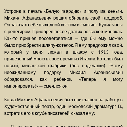
Устроив в печать «Белую гвардию» и получив деньги,
Михаил Афанасьевич решил обновить свой гардероб.
Он заказал себе выходной костюм и смокинг. Купил часы
с репетиром. Приобрел после долгих розысков монокль.
Как-то пришел посоветоваться — где бы ему можно
было приобрести шляпу-котелок. Я ему предложил свой,
который у меня лежал в шкафу с 1913 года,
привезенный мною в свое время из Италии. Котелок был
новый, миланской фабрики (без подкладки). Этому
неожиданному подарку Михаил Афанасьевич
обрадовался, как ребенок. «Теперь я могу
импонировать!» — смеялся он.
Когда Михаил Афанасьевич был приглашен на работу в
Художественный театр, один московский драматург В.,
встретив его в клубе писателей, сказал ему:
— Я слыхал, что вас пригласили в Художественный