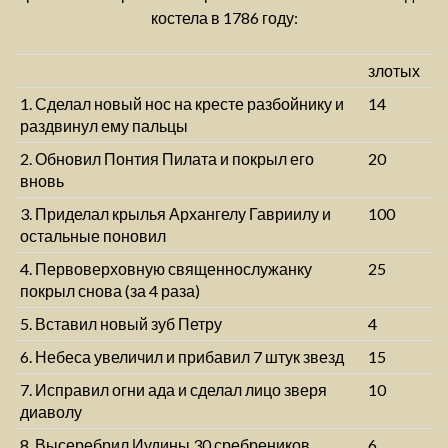
костела в 1786 году:
злотых
1. Сделал новый нос на кресте разбойнику и
14
раздвинул ему пальцы
2. Обновил Понтия Пилата и покрыл его
20
вновь
3. Приделал крылья Архангелу Гавриилу и
100
остальные поновил
4. Первоверховную священнослужанку
25
покрыл снова (за 4 раза)
5. Вставил новый зуб Петру
4
6. Небеса увеличил и прибавил 7 штук звезд
15
7. Исправил огни ада и сделал лицо зверя
10
диаволу
8. Высеребрил Иудины 30 сребреников
6