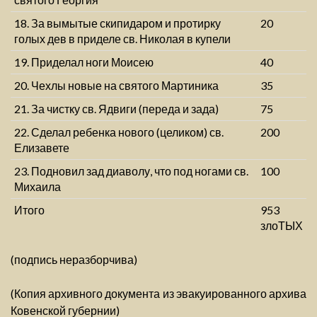
18. За вымытые скипидаром и протирку
20
голых дев в приделе св. Николая в купели
19. Приделал ноги Моисею
40
20. Чехлы новые на святого Мартиника
35
21. За чистку св. Ядвиги (переда и зада)
75
22. Сделал ребенка нового (целиком) св.
200
Елизавете
23. Подновил зад диаволу, что под ногами св.
100
Михаила
Итого
953
злоТЫХ
(подпись неразборчива)
(Копия архивного документа из эвакуированного архива
Ковенской губернии)