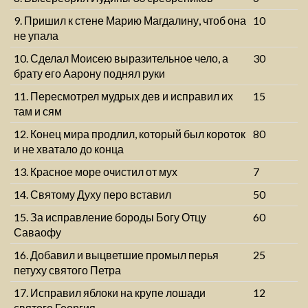
9. Пришил к стене Марию Магдалину, чтоб она
10
не упала
10. Сделал Моисею выразительное чело, а
30
брату его Аарону поднял руки
11. Пересмотрел мудрых дев и исправил их
15
там и сям
12. Конец мира продлил, который был короток
80
и не хватало до конца
13. Красное море очистил от мух
7
14. Святому Духу перо вставил
50
15. За исправление бороды Богу Отцу
60
Саваофу
16. Добавил и выцветшие промыл перья
25
петуху святого Петра
17. Исправил яблоки на крупе лошади
12
святого Георгия