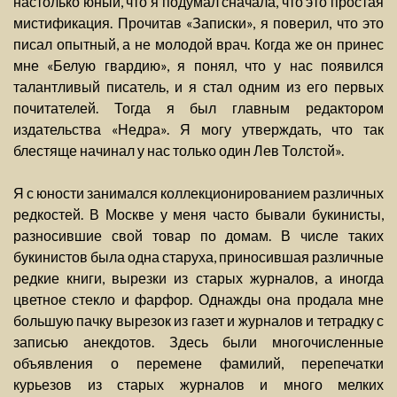
настолько юный, что я подумал сначала, что это простая
мистификация. Прочитав «Записки», я поверил, что это
писал опытный, а не молодой врач. Когда же он принес
мне «Белую гвардию», я понял, что у нас появился
талантливый писатель, и я стал одним из его первых
почитателей. Тогда я был главным редактором
издательства «Недра». Я могу утверждать, что так
блестяще начинал у нас только один Лев Толстой».
Я с юности занимался коллекционированием различных
редкостей. В Москве у меня часто бывали букинисты,
разносившие свой товар по домам. В числе таких
букинистов была одна старуха, приносившая различные
редкие книги, вырезки из старых журналов, а иногда
цветное стекло и фарфор. Однажды она продала мне
большую пачку вырезок из газет и журналов и тетрадку с
записью анекдотов. Здесь были многочисленные
объявления о перемене фамилий, перепечатки
курьезов из старых журналов и много мелких