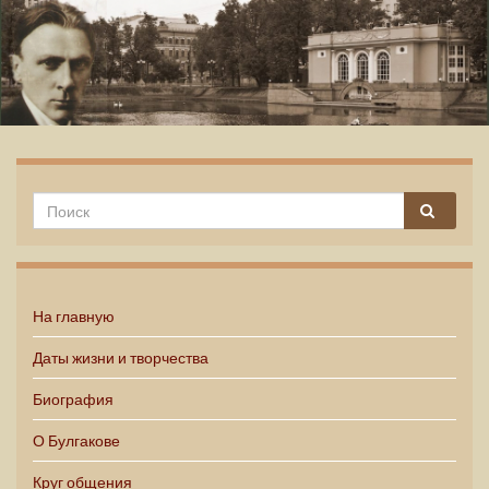
Михаил Булгаков
На главную
Даты жизни и творчества
Биография
О Булгакове
Круг общения