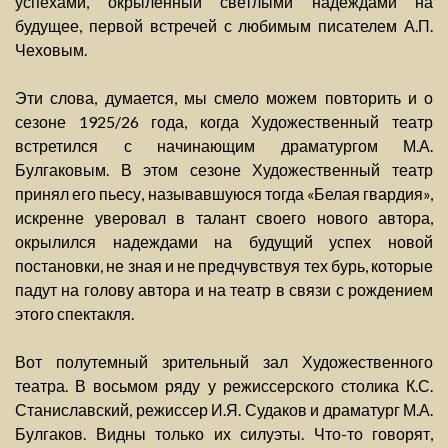
успехами, окрыленный светлыми надеждами на
будущее, первой встречей с любимым писателем А.П.
Чеховым.
Эти слова, думается, мы смело можем повторить и о
сезоне 1925/26 года, когда Художественный театр
встретился с начинающим драматургом М.А.
Булгаковым. В этом сезоне Художественный театр
принял его пьесу, называвшуюся тогда «Белая гвардия»,
искренне уверовал в талант своего нового автора,
окрылился надеждами на будущий успех новой
постановки, не зная и не предчувствуя тех бурь, которые
падут на голову автора и на театр в связи с рождением
этого спектакля.
Вот полутемный зрительный зал Художественного
театра. В восьмом ряду у режиссерского столика К.С.
Станиславский, режиссер И.Я. Судаков и драматург М.А.
Булгаков. Видны только их силуэты. Что-то говорят,