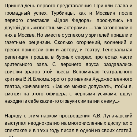
Пришел день первого представления. Пришли слава и
громадный успех. Турбинцы, как и Москвин после
первого спектакля «Царя Федора», проснулись на
другой день «известными актерами» — так заговорили о
них в Москве. Но вместе с успехом у зрителей пришли и
газетные рецензии. Сколько огорчений, волнений и
тревог принесли они и автору, и театру. Генеральная
репетиция прошла в бурных спорах, протестах части
зрительного зала. С верхнего яруса раздавались
свистки врагов этой пьесы. Вспоминаю театрального
критика В.И. Блюма, ярого противника Художественного
театра, кричавшего: «Как же можно допускать, чтобы я,
смотря на этого офицера с черными усиками, вдруг
находил в себе какие-то отзвуки симпатии к нему...»
Наряду с этим нарком просвещения А.В. Луначарский
выступал неоднократно на многочисленных диспутах о
спектакле и в 1933 году писал в одной из своих статей: