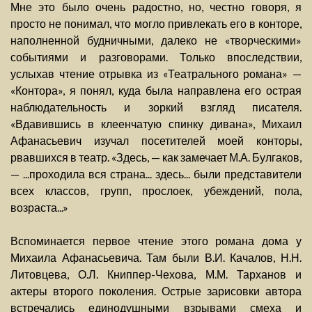
Мне это было очень радостно, но, честно говоря, я
просто не понимал, что могло привлекать его в конторе,
наполненной будничными, далеко не «творческими»
событиями и разговорами. Только впоследствии,
услыхав чтение отрывка из «Театрального романа» —
«Контора», я понял, куда была направлена его острая
наблюдательность и зоркий взгляд писателя.
«Вдавившись в клеенчатую спинку дивана», Михаил
Афанасьевич изучал посетителей моей конторы,
рвавшихся в театр. «Здесь, — как замечает М.А. Булгаков,
— ...проходила вся страна... здесь... были представители
всех классов, групп, прослоек, убеждений, пола,
возраста...»
Вспоминается первое чтение этого романа дома у
Михаила Афанасьевича. Там были В.И. Качалов, Н.Н.
Литовцева, О.Л. Книппер-Чехова, М.М. Тарханов и
актеры второго поколения. Острые зарисовки автора
встречались единодушными взрывами смеха и