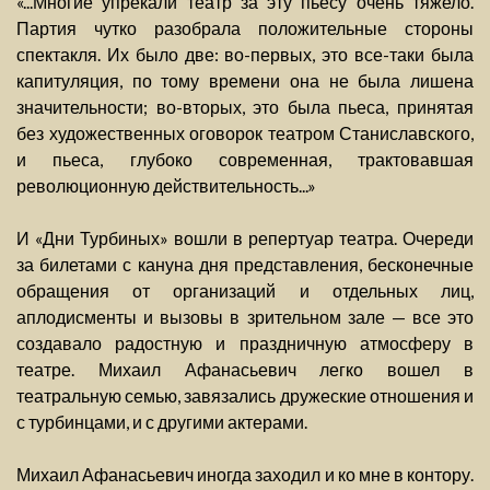
«...Многие упрекали театр за эту пьесу очень тяжело.
Партия чутко разобрала положительные стороны
спектакля. Их было две: во-первых, это все-таки была
капитуляция, по тому времени она не была лишена
значительности; во-вторых, это была пьеса, принятая
без художественных оговорок театром Станиславского,
и пьеса, глубоко современная, трактовавшая
революционную действительность...»
И «Дни Турбиных» вошли в репертуар театра. Очереди
за билетами с кануна дня представления, бесконечные
обращения от организаций и отдельных лиц,
аплодисменты и вызовы в зрительном зале — все это
создавало радостную и праздничную атмосферу в
театре. Михаил Афанасьевич легко вошел в
театральную семью, завязались дружеские отношения и
с турбинцами, и с другими актерами.
Михаил Афанасьевич иногда заходил и ко мне в контору.