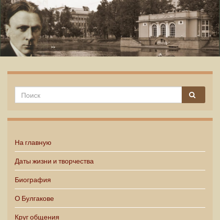
Михаил Булгаков
На главную
Даты жизни и творчества
Биография
О Булгакове
Круг общения