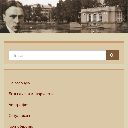
Михаил Булгаков
На главную
Даты жизни и творчества
Биография
О Булгакове
Круг общения