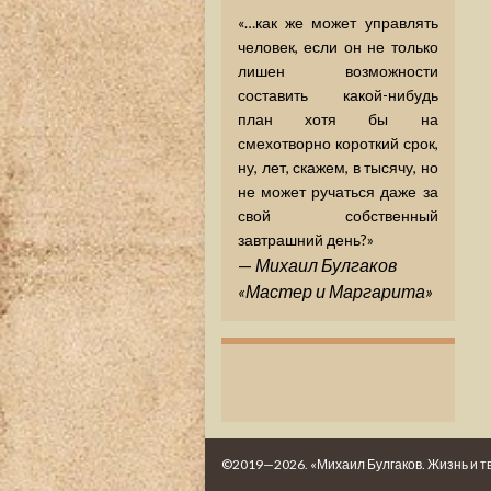
«…как же может управлять
человек, если он не только
лишен возможности
составить какой-нибудь
план хотя бы на
смехотворно короткий срок,
ну, лет, скажем, в тысячу, но
не может ручаться даже за
свой собственный
завтрашний день?»
—
Михаил Булгаков
«Мастер и Маргарита»
©2019—2026. «Михаил Булгаков. Жизнь и т