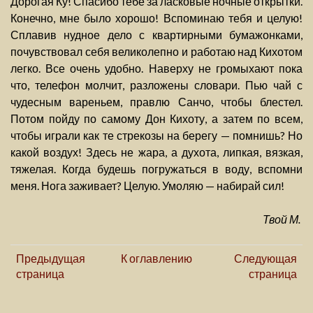
Дорогая Ку! Спасибо тебе за ласковые ночные открытки.
Конечно, мне было хорошо! Вспоминаю тебя и целую!
Сплавив нудное дело с квартирными бумажонками,
почувствовал себя великолепно и работаю над Кихотом
легко. Все очень удобно. Наверху не громыхают пока
что, телефон молчит, разложены словари. Пью чай с
чудесным вареньем, правлю Санчо, чтобы блестел.
Потом пойду по самому Дон Кихоту, а затем по всем,
чтобы играли как те стрекозы на берегу — помнишь? Но
какой воздух! Здесь не жара, а духота, липкая, вязкая,
тяжелая. Когда будешь погружаться в воду, вспомни
меня. Нога заживает? Целую. Умоляю — набирай сил!
Твой М.
Предыдущая
К оглавлению
Следующая
страница
страница