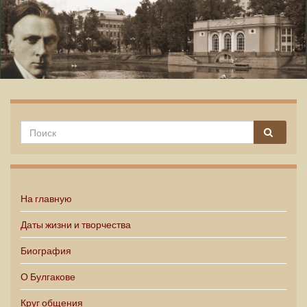
Михаил Булгаков
На главную
Даты жизни и творчества
Биография
О Булгакове
Круг общения