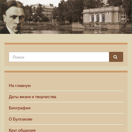
Михаил Булгаков
На главную
Даты жизни и творчества
Биография
О Булгакове
Круг общения