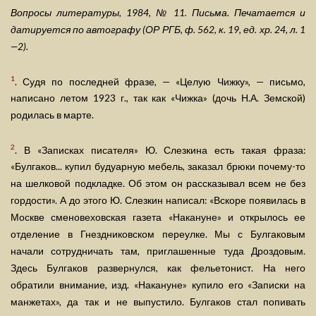
Вопросы литературы, 1984, № 11. Письма. Печатается и
датируется по автографу (ОР РГБ, ф. 562, к. 19, ед. хр. 24, л. 1
—2).
1
. Судя по последней фразе, — «Целую Чижку», — письмо,
написано летом 1923 г., так как «Чижка» (дочь Н.А. Земской)
родилась в марте.
2
. В «Записках писателя» Ю. Слезкина есть такая фраза:
«Булгаков... купил будуарную мебель, заказал брюки почему-то
на шелковой подкладке. Об этом он рассказывал всем не без
гордости». А до этого Ю. Слезкин написал: «Вскоре появилась в
Москве сменовеховская газета «Накануне» и открылось ее
отделение в Гнездниковском переулке. Мы с Булгаковым
начали сотрудничать там, приглашенные туда Дроздовым.
Здесь Булгаков развернулся, как фельетонист. На него
обратили внимание, изд. «Накануне» купило его «Записки на
манжетах», да так и не выпустило. Булгаков стал попивать