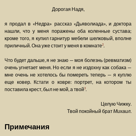
Дорогая Надя,
я продал в «Недра» рассказ «Дьяволиада», и доктора
нашли, что у меня поражены оба коленные сустава;
кроме того, я купил гарнитур мебели шелковый, вполне
приличный. Она уже стоит у меня в комнате
.
2
Что будет дальше, я не знаю — моя болезнь (ревматизм)
очень угнетает меня. Но если я не издохну как собака —
мне очень не хотелось бы помереть теперь — я куплю
еще ковер. Кстати о ковре: портрет, на котором ты
поставила крест, был не мой, а твой
.
3
Целую Чижку.
Твой покойный брат
Михаил
.
Примечания