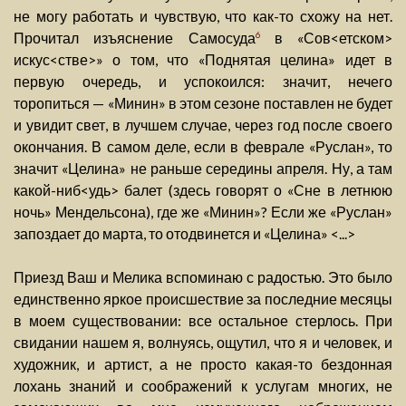
не могу работать и чувствую, что как-то схожу на нет.
Прочитал изъяснение Самосуда
в «Сов<етском>
6
искус<стве>» о том, что «Поднятая целина» идет в
первую очередь, и успокоился: значит, нечего
торопиться — «Минин» в этом сезоне поставлен не будет
и увидит свет, в лучшем случае, через год после своего
окончания. В самом деле, если в феврале «Руслан», то
значит «Целина» не раньше середины апреля. Ну, а там
какой-ниб<удь> балет (здесь говорят о «Сне в летнюю
ночь» Мендельсона), где же «Минин»? Если же «Руслан»
запоздает до марта, то отодвинется и «Целина» <...>
Приезд Ваш и Мелика вспоминаю с радостью. Это было
единственно яркое происшествие за последние месяцы
в моем существовании: все остальное стерлось. При
свидании нашем я, волнуясь, ощутил, что я и человек, и
художник, и артист, а не просто какая-то бездонная
лохань знаний и соображений к услугам многих, не