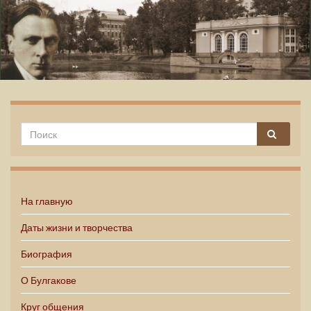
Михаил Булгаков
На главную
Даты жизни и творчества
Биография
О Булгакове
Круг общения