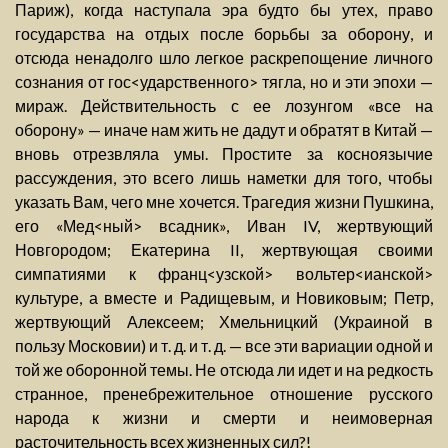
Париж), когда наступала эра будто бы утех, право
государства на отдых после борьбы за оборону, и
отсюда ненадолго шло легкое раскрепощение личного
сознания от гос<ударственного> тягла, но и эти эпохи —
мираж. Действительность с ее лозунгом «все на
оборону» — иначе нам жить не дадут и обратят в Китай —
вновь отрезвляла умы. Простите за косноязычие
рассуждения, это всего лишь наметки для того, чтобы
указать Вам, чего мне хочется. Трагедия жизни Пушкина,
его «Мед<ный> всадник», Иван IV, жертвующий
Новгородом; Екатерина II, жертвующая своими
симпатиями к франц<узской> вольтер<ианской>
культуре, а вместе и Радищевым, и Новиковым; Петр,
жертвующий Алексеем; Хмельницкий (Украиной в
пользу Московии) и т. д. и т. д. — все эти вариации одной и
той же оборонной темы. Не отсюда ли идет и на редкость
странное, пренебрежительное отношение русского
народа к жизни и смерти и неимоверная
расточительность всех жизненных сил?!