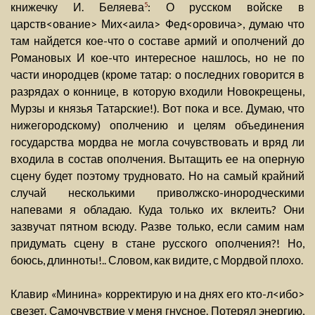
книжечку И. Беляева
: О русском войске в
5
царств<ование> Мих<аила> Фед<оровича>, думаю что
там найдется кое-что о составе армий и ополчений до
Романовых И кое-что интересное нашлось, но не по
части инородцев (кроме татар: о последних говорится в
разрядах о коннице, в которую входили Новокрещены,
Мурзы и князья Татарские!). Вот пока и все. Думаю, что
нижегородскому) ополчению и целям объединения
государства мордва не могла сочувствовать и вряд ли
входила в состав ополчения. Вытащить ее на оперную
сцену будет поэтому трудновато. Но на самый крайний
случай несколькими приволжско-инородческими
напевами я обладаю. Куда только их вклеить? Они
зазвучат пятном всюду. Разве только, если самим нам
придумать сцену в стане русского ополчения?! Но,
боюсь, длинноты!.. Словом, как видите, с Мордвой плохо.
Клавир «Минина» корректирую и на днях его кто-л<ибо>
свезет. Самочувствие у меня гнусное. Потерял энергию,