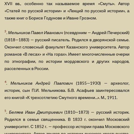
XVII вв., особенно так называемое время «Смуты». Автор
«Статей по русской истории» и «Лекций по русской истории», а
также книг о Борисе Годунове и Иване Грозном.
3
.
Мельников Павел Иванович
(псевдоним — Андрей Печерский)
(1818—1883) — русский писатель. Родился в дворянской семье.
Окончил словесный факультет Казанского университета. Автор
романов «В лесах» и «На горах». Имеет многочисленные очерки
по этнографии, по истории мордовского и других народов,
расселенных в России.
4
.
Мельников Андрей Павлович
(1855—1930) — археолог,
историк, сын П.И. Мельникова. Б.В. Асафьев заинтересовался
его книгой «К трехсотлетию Смутного времени...». М., 1911.
5
.
Беляев Иван Дмитриевич
(1810—1873) — русский историк.
Родился в семье священника. В 1833 г. окончил Московский
университет. С 1852 г. — профессор истории права Московского
университета. Автор трудов по истории русского крестьянства,