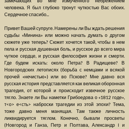
замечающих во мне измученного небрежением
человека. Я был глубоко тронут чуткостью Вас обоих.
Сердечное спасибо...
Привет Вашей супруге. Намерены ли Вы ждать решения
судьбы «Минина» или можно начать думать о другом
сюжете уже теперь? Сюжет хочется такой, чтобы в нем
пела и русская душевная боль, и русское до всего мира
чуткое сердце, и русская философия жизни и смерти.
Где будем искать: около Петра? В Радищеве? В
Новгородских летописях (борьба с немцами и всякой
прочей «нечистью») или во Пскове? Мне давно вся
русская история представляется как великая оборонная
трагедия, от которой и происходит извечное русское
тягло. Знаете ли Вы наметки Грибоедова о «1812 годе»,
т<о> е<сть> наброски трагедии из этой эпохи? Тема,
тоже давно меня манящая. Там также личность
ликвидируется тяглом. Конечно, бывали просветы
(Новгород и Ганза, Петр и Полтава, Александр I и