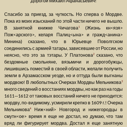
Дорогой Михаил Афанасьевич!
Спасибо за приезд, за чуткость. Но сперва о Мордве.
Пока из моих изысканий по этой части ничего не вышло.
В занятной книжке Чичагова
(Жизнь кн<язя>
1
Пож<арского>, келаря Палиц<ына> и гражд<анина>
Минина) сказано, что в Юрьевце Поволгском
соединились с армией татары, зависевшие от России, но
неясно, что это за тэтары. У Платонова
сказано, что
2
бездомные смольняне, вязьмичи и дорогобужцы,
лишившись поместий в своей области, желали получить
земли в Арзамасском уезде, но и оттуда были выгнаны
мордвою! В любопытных Очерках Мордвы Мельникова
3
много сведений о восстаниях мордвы, но как раз на годы
1611—1612 от таковых восстаний ничего не приходится:
мордву, по-видимому, усмирили крепко в 1609 г.! Очерка
Мельникова
Ниж<ний> Новгород и нижегородцы в
4
смутн<ое> время я еще не достал, но думаю, что там
вряд ли фигурирует мордва. Достал я еще занятную