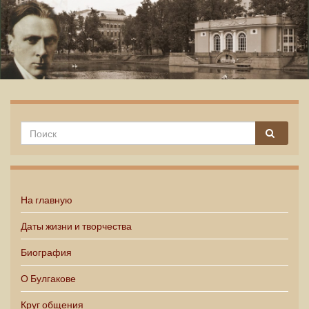
Михаил Булгаков
На главную
Даты жизни и творчества
Биография
О Булгакове
Круг общения