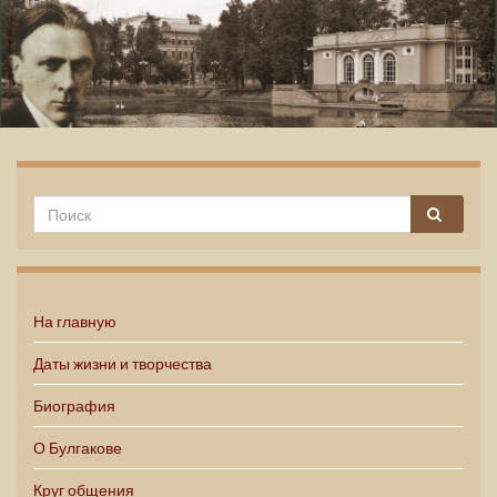
Михаил Булгаков
На главную
Даты жизни и творчества
Биография
О Булгакове
Круг общения