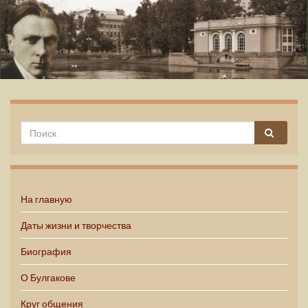
Михаил Булгаков
На главную
Даты жизни и творчества
Биография
О Булгакове
Круг общения