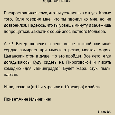
Дорогой Павел!
Распространился слух, что ты уезжаешь в отпуск. Кроме
того, Коля говорил мне, что ты звонил ко мне, но не
дозвонился. Надеюсь, что ты урвешь минуту и забежишь
попрощаться. Захвати с собой злосчастного Мольера.
А я? Ветер шевелит зелень возле кожной клиники
,
1
сердце замирает при мысли о реках, мостах, морях.
Цыганский стон в душе. Но это пройдет. Все лето, я уж
догадываюсь, буду сидеть на Пироговской и писать
комедию (для Ленинграда)
. Будет жара, стук, пыль,
2
нарзан.
Итак, позвони (в 11 ч. утра или в 10 вечера) и забеги.
Привет Анне Ильиничне!
Твой М.