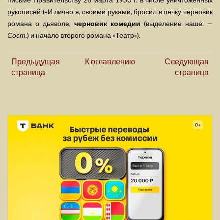
письме Правительству 28 марта 1930 г. в числе уничтоженных
рукописей («И лично я, своими руками, бросил в печку черновик
романа о дьяволе,
черновик комедии
(выделение наше. —
Сост.
) и начало второго романа «Театр»).
Предыдущая
К оглавлению
Следующая
страница
страница