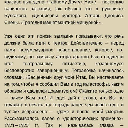
красиво выведено: «Тайному Другу». Ниже — несколько
вариантов заглавия, как обычно это в рукописях
Булгакова: «Дионисовы мастера. Алтарь Диониса.
Сцены. «Трагедия машет мантией мишурной».
Уже одни эти поиски заглавия показывают, что речь
должна была идти о театре. Действительно — перед
нами полумемуарное повествование, которое, по-
видимому, по замыслу автора должно было подвести
итог театральному пятилетию, казавшемуся
бесповоротно завершенным. Тетрадочка начиналась
словами: «Бесценный друг мой! Итак, Вы настаиваете
на том, чтобы я сообщил Вам в год катастрофы, каким
образом я сделался драматургом? Скажите только одно
— зачем Вам это? И еще: дайте слово, что Вы не
отдадите в печать эту тетрадь ранее чем через год...» и
тут же исправлено — «даже и после моей смерти».
Рассказывалось далее о «доисторических временах»
1921—1925 гг. Так и называлась главка —