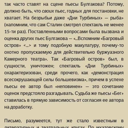
так часто ставят на сцене пьесы Булгакова? Потому,
должно быть, что
своих
пьес, годных для постановки, не
хватает. На безрыбьи даже «Дни Турбиных» — рыба»
(напомним, что сам Сталин смотрел спектакль не менее
15-ти раз). Поставленными вопросами была вызвана и
оценка других пьес Булгакова — «...Вспомним «Багровый
остров» <...> и тому подобную макулатуру, почему-то
охотно пропускаемую для действительно буржуазного
Камерного театра». Так «Багровый остров» был, в
сущности, уничтожен; спектакль «Дни Турбиных»
охарактеризован, среди прочего, как «демонстрация
всесокрушающей силы большевизма», причем в успехе
пьесы ее автор был «неповинен» — это сочетание
оценок предстояло разгадывать. Судьба же пьесы «Бег»
ставилась в прямую зависимость от согласия ее автора
на доработку.
Письмо, разумеется, тут же стало известным в
литературных и театральных кругах. По мхатовскому