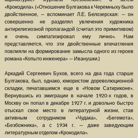
«Крокодила». («Отношение Булгакова к Черемныху было
двойственное, — вспоминает Л.Е. Белозерская: — он
совершенно не разделял увлечения художника
антирелигиозной пропагандой (считал это примитивом)
и очень симпатизировал ему лично». Нам
представляется, что эти двойственные впечатления
повлияли на формирование замысла одного из героев
романа «Копыто инженера» — Иванушки.)
Аркадий Сергеевич Бухов, всего на два года старше
Булгакова, был, однако, юмористом дореволюционной
складки, печатавшимся еще в «Новом Сатириконе».
Вернувшись из эмиграции в начале 1920-х годов, в
Москву он попал в декабре 1927 г. и довольно быстро
отыскал свое место в литературной жизни, став
активным сотрудником «Чудака», «Бегемота»,
«Безбожника», а с 1934 г. — даже заведующим
литературным отделом «Крокодила».