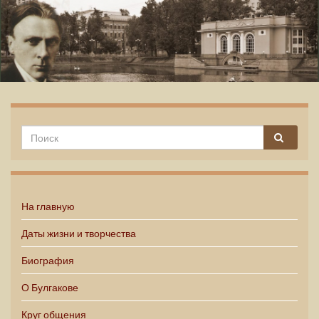
Михаил Булгаков
На главную
Даты жизни и творчества
Биография
О Булгакове
Круг общения