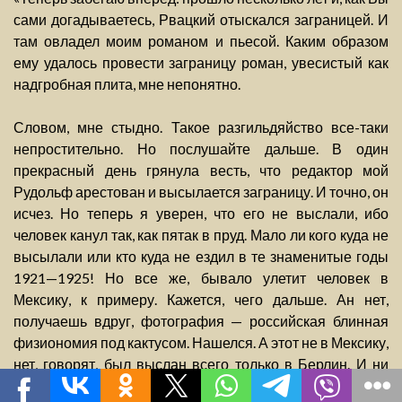
сами догадываетесь, Рвацкий отыскался заграницей. И
там овладел моим романом и пьесой. Каким образом
ему удалось провести заграницу роман, увесистый как
надгробная плита, мне непонятно.
Словом, мне стыдно. Такое разгильдяйство все-таки
непростительно. Но послушайте дальше. В один
прекрасный день грянула весть, что редактор мой
Рудольф арестован и высылается заграницу. И точно, он
исчез. Но теперь я уверен, что его не выслали, ибо
человек канул так, как пятак в пруд. Мало ли кого куда не
высылали или кто куда не ездил в те знаменитые годы
1921—1925! Но все же, бывало улетит человек в
Мексику, к примеру. Кажется, чего дальше. Ан нет,
получаешь вдруг, фотография — российская блинная
физиономия под кактусом. Нашелся. А этот не в Мексику,
нет, говорят, был выслан всего только в Берлин. И ни
звука. Ни слуху, ни духу. Нету его в Берлине. Нет, и не