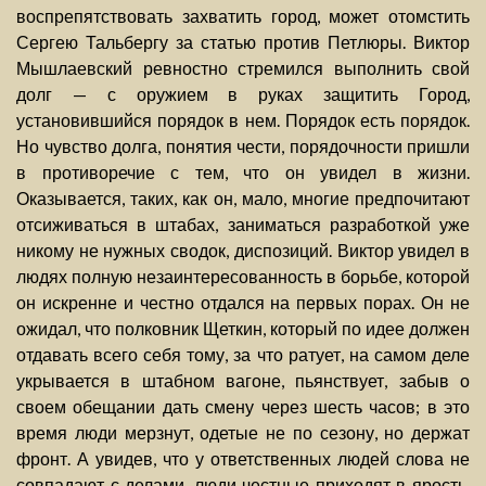
воспрепятствовать захватить город, может отомстить
Сергею Тальбергу за статью против Петлюры. Виктор
Мышлаевский ревностно стремился выполнить свой
долг — с оружием в руках защитить Город,
установившийся порядок в нем. Порядок есть порядок.
Но чувство долга, понятия чести, порядочности пришли
в противоречие с тем, что он увидел в жизни.
Оказывается, таких, как он, мало, многие предпочитают
отсиживаться в штабах, заниматься разработкой уже
никому не нужных сводок, диспозиций. Виктор увидел в
людях полную незаинтересованность в борьбе, которой
он искренне и честно отдался на первых порах. Он не
ожидал, что полковник Щеткин, который по идее должен
отдавать всего себя тому, за что ратует, на самом деле
укрывается в штабном вагоне, пьянствует, забыв о
своем обещании дать смену через шесть часов; в это
время люди мерзнут, одетые не по сезону, но держат
фронт. А увидев, что у ответственных людей слова не
совпадают с делами, люди честные приходят в ярость,