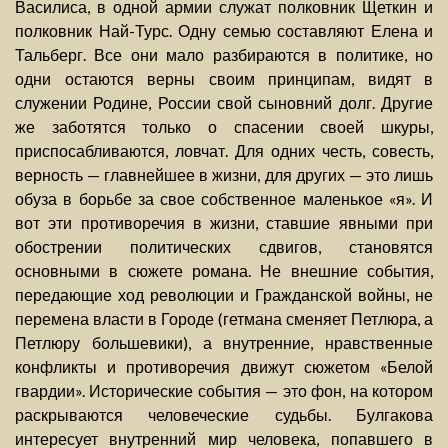
Василиса, в одной армии служат полковник Щеткин и
полковник Най-Турс. Одну семью составляют Елена и
Тальберг. Все они мало разбираются в политике, но
одни остаются верны своим принципам, видят в
служении Родине, России свой сыновний долг. Другие
же заботятся только о спасении своей шкуры,
приспосабливаются, ловчат. Для одних честь, совесть,
верность — главнейшее в жизни, для других — это лишь
обуза в борьбе за свое собственное маленькое «я». И
вот эти противоречия в жизни, ставшие явными при
обострении политических сдвигов, становятся
основными в сюжете романа. Не внешние события,
передающие ход революции и Гражданской войны, не
перемена власти в Городе (гетмана сменяет Петлюра, а
Петлюру большевики), а внутренние, нравственные
конфликты и противоречия движут сюжетом «Белой
гвардии». Исторические события — это фон, на котором
раскрываются человеческие судьбы. Булгакова
интересует внутренний мир человека, попавшего в