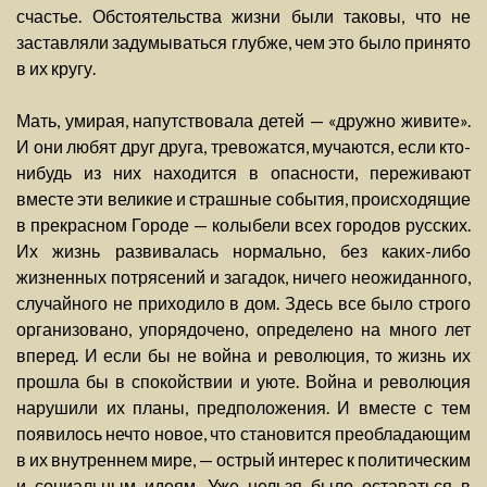
счастье. Обстоятельства жизни были таковы, что не
заставляли задумываться глубже, чем это было принято
в их кругу.
Мать, умирая, напутствовала детей — «дружно живите».
И они любят друг друга, тревожатся, мучаются, если кто-
нибудь из них находится в опасности, переживают
вместе эти великие и страшные события, происходящие
в прекрасном Городе — колыбели всех городов русских.
Их жизнь развивалась нормально, без каких-либо
жизненных потрясений и загадок, ничего неожиданного,
случайного не приходило в дом. Здесь все было строго
организовано, упорядочено, определено на много лет
вперед. И если бы не война и революция, то жизнь их
прошла бы в спокойствии и уюте. Война и революция
нарушили их планы, предположения. И вместе с тем
появилось нечто новое, что становится преобладающим
в их внутреннем мире, — острый интерес к политическим
и социальным идеям. Уже нельзя было оставаться в