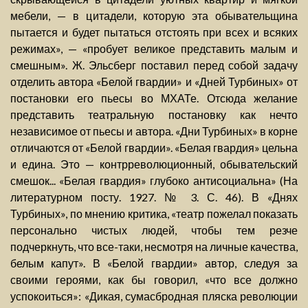
мебели, — в цитадели, которую эта обывательщина
пытается и будет пытаться отстоять при всех и всяких
режимах», — «пробует великое представить малым и
смешным». Ж. Эльсберг поставил перед собой задачу
отделить автора «Белой гвардии» и «Дней Турбиных» от
постановки его пьесы во МХАТе. Отсюда желание
представить театральную постановку как нечто
независимое от пьесы и автора. «Дни Турбиных» в корне
отличаются от «Белой гвардии». «Белая гвардия» цельна
и едина. Это — контрреволюционный, обывательский
смешок... «Белая гвардия» глубоко антисоциальна» (На
литературном посту. 1927. № 3. С. 46). В «Днях
Турбиных», по мнению критика, «театр пожелал показать
персонально чистых людей, чтобы тем резче
подчеркнуть, что все-таки, несмотря на личные качества,
белым капут». В «Белой гвардии» автор, следуя за
своими героями, как бы говорил, «что все должно
успокоиться»: «Дикая, сумасбродная пляска революции