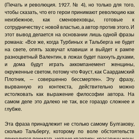
(Печать и революция. 1927. № 4), но только для того,
чтобы сказать, что его герои принимают революцию как
неизбежное, как сменовеховцы, готовые к
сотрудничеству с новой властью, а автор против этого. И
этот вывод делается на основании лишь одной фразы
романа: «Все же, когда Турбиных и Тальберга не будет
на свете, опять зазвучат клавиши и выйдет к рампе
разноцветный Валентин, в ложах будет пахнуть духами,
и дома будут играть аккомпанемент женщины,
окруженные светом, потому что Фауст, как Саардамский
Плотник, — совершенно бессмертен». Эту фразу,
вырванную из контекста, действительно можно
истолковать как выражение философии автора. На
самом деле это далеко не так, все гораздо сложнее и
глубже.
Эта фраза принадлежит не столько самому Булгакову,
сколько Тальбергу, которому по воле обстоятельств
приходится покидать уютную квартиру, красавицу жену,