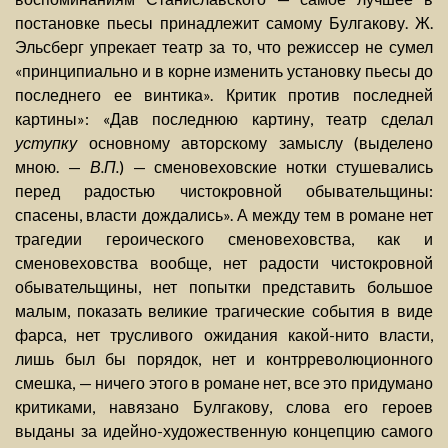
постановке пьесы принадлежит самому Булгакову. Ж.
Эльсберг упрекает театр за то, что режиссер не сумел
«принципиально и в корне изменить установку пьесы до
последнего ее винтика». Критик против последней
картины»: «Дав последнюю картину, театр сделал
уступку
основному авторскому замыслу (выделено
мною. —
В.П.
) — сменовеховские нотки стушевались
перед радостью чистокровной обывательщины:
спасены, власти дождались». А между тем в романе нет
трагедии героического сменовеховства, как и
сменовеховства вообще, нет радости чистокровной
обывательщины, нет попытки представить большое
малым, показать великие трагические события в виде
фарса, нет трусливого ожидания какой-нито власти,
лишь был бы порядок, нет и контрреволюционного
смешка, — ничего этого в романе нет, все это придумано
критиками, навязано Булгакову, слова его героев
выданы за идейно-художественную концепцию самого