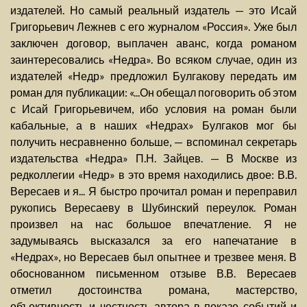
издателей. Но самый реальный издатель — это Исай
Григорьевич Лежнев с его журналом «Россия». Уже был
заключен договор, выплачен аванс, когда романом
заинтересовались «Недра». Во всяком случае, один из
издателей «Недр» предложил Булгакову передать им
роман для публикации: «...Он обещал поговорить об этом
с Исай Григорьевичем, ибо условия на роман были
кабальные, а в наших «Недрах» Булгаков мог бы
получить несравненно больше, — вспоминал секретарь
издательства «Недра» П.Н. Зайцев. — В Москве из
редколлегии «Недр» в это время находились двое: В.В.
Вересаев и я... Я быстро прочитал роман и переправил
рукопись Вересаеву в Шубинский переулок. Роман
произвел на нас большое впечатление. Я не
задумываясь высказался за его напечатание в
«Недрах», но Вересаев был опытнее и трезвее меня. В
обоснованном письменном отзыве В.В. Вересаев
отметил достоинства романа, мастерство,
объективность и честность автора в показе событий и