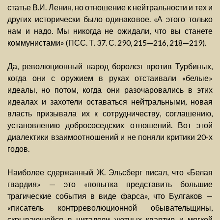
статье В.И. Ленин, но отношение к нейтральности и тех и
других исторически было одинаковое. «А этого только
нам и надо. Мы никогда не ожидали, что вы станете
коммунистами» (ПСС. Т. 37. С. 290, 215—216, 218—219).
Да, революционный народ боролся против Турбиных,
когда они с оружием в руках отстаивали «белые»
идеалы, но потом, когда они разочаровались в этих
идеалах и захотели оставаться нейтральными, новая
власть призывала их к сотрудничеству, соглашению,
установлению добрососедских отношений. Вот этой
диалектики взаимоотношений и не поняли критики 20-х
годов.
Наиболее сдержанный Ж. Эльсберг писал, что «Белая
гвардия» — это «попытка представить большие
трагические события в виде фарса», что Булгаков —
«писатель контрреволюционной обывательщины,
скрывающейся в цитадели уютных квартир и мягкой