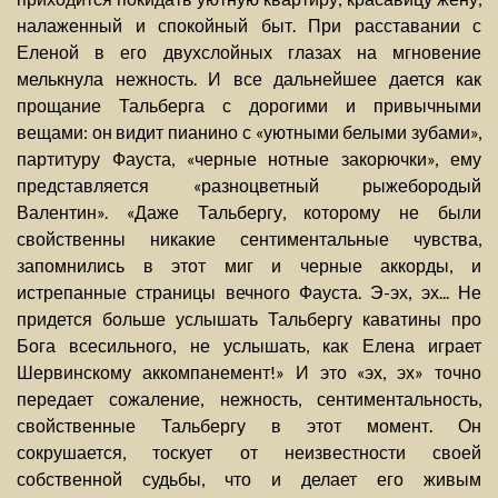
налаженный и спокойный быт. При расставании с
Еленой в его двухслойных глазах на мгновение
мелькнула нежность. И все дальнейшее дается как
прощание Тальберга с дорогими и привычными
вещами: он видит пианино с «уютными белыми зубами»,
партитуру Фауста, «черные нотные закорючки», ему
представляется «разноцветный рыжебородый
Валентин». «Даже Тальбергу, которому не были
свойственны никакие сентиментальные чувства,
запомнились в этот миг и черные аккорды, и
истрепанные страницы вечного Фауста. Э-эх, эх... Не
придется больше услышать Тальбергу каватины про
Бога всесильного, не услышать, как Елена играет
Шервинскому аккомпанемент!» И это «эх, эх» точно
передает сожаление, нежность, сентиментальность,
свойственные Тальбергу в этот момент. Он
сокрушается, тоскует от неизвестности своей
собственной судьбы, что и делает его живым