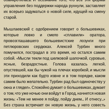
управления без поддержки народа рухнули, заставляет
их всерьез задуматься о новой силе, идущей на смену
старой.
Мышлаевский с одобрением говорит о большевиках,
которые ловко и смело «сплавили» оратора,
провозглашавшего большевистские лозунги при
петлюровских сердюках. Алексей Турбин много
помучился, пострадал в это время, но остался самим
собой. «Мысли текли под шелковой шапочкой, суровые,
ясные, безрадостные. Голова казалась легкой,
опустевшей, как бы чужой на плечах коробкой, и мысли
эти приходили как будто извне и в том порядке, каком
самим было желательно. Турбин рад был одиночеству у
окна и глядел». Спокойно думает о большевиках, думает
о том, что уже ночью они войдут в Город, начнется новая
жизнь: «Тем не менее я пойду, пойду днем... И отнесу...»
Без страха встречает он новую жизнь, у него совесть