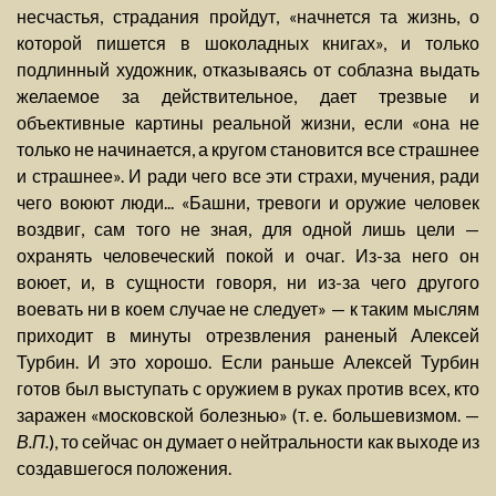
несчастья, страдания пройдут, «начнется та жизнь, о
которой пишется в шоколадных книгах», и только
подлинный художник, отказываясь от соблазна выдать
желаемое за действительное, дает трезвые и
объективные картины реальной жизни, если «она не
только не начинается, а кругом становится все страшнее
и страшнее». И ради чего все эти страхи, мучения, ради
чего воюют люди... «Башни, тревоги и оружие человек
воздвиг, сам того не зная, для одной лишь цели —
охранять человеческий покой и очаг. Из-за него он
воюет, и, в сущности говоря, ни из-за чего другого
воевать ни в коем случае не следует» — к таким мыслям
приходит в минуты отрезвления раненый Алексей
Турбин. И это хорошо. Если раньше Алексей Турбин
готов был выступать с оружием в руках против всех, кто
заражен «московской болезнью» (т. е. большевизмом. —
В.П.
), то сейчас он думает о нейтральности как выходе из
создавшегося положения.