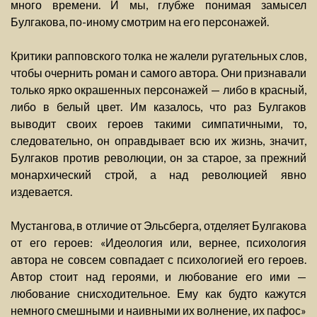
много времени. И мы, глубже понимая замысел
Булгакова, по-иному смотрим на его персонажей.
Критики рапповского толка не жалели ругательных слов,
чтобы очернить роман и самого автора. Они признавали
только ярко окрашенных персонажей — либо в красный,
либо в белый цвет. Им казалось, что раз Булгаков
выводит своих героев такими симпатичными, то,
следовательно, он оправдывает всю их жизнь, значит,
Булгаков против революции, он за старое, за прежний
монархический строй, а над революцией явно
издевается.
Мустангова, в отличие от Эльсберга, отделяет Булгакова
от его героев: «Идеология или, вернее, психология
автора не совсем совпадает с психологией его героев.
Автор стоит над героями, и любование его ими —
любование снисходительное. Ему как будто кажутся
немного смешными и наивными их волнение, их пафос»