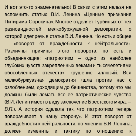
И вот это-то знаменательно! В связи с этим нельзя не
вспомнить статью В.И. Ленина «Ценные признания
Питирима Сорокина». Многое отделяет Турбиных от тех
разновидностей мелкобуржуазной демократии, о
которой идет речь в статье В.И. Ленина. Но есть и общее
— «поворот от враждебности к нейтральности».
Различны причины этого поворота, но есть и
объединяющие: «патриотизм — одно из наиболее
глубоких чувств, закрепленных веками и тысячелетиями
обособленных отечеств», крушение иллюзий. Вся
мелкобуржуазная демократия «шла против нас с
озлоблением, доходящим до бешенства, потому что мы
должны были ломать все ее патриотические чувства
(В.И. Ленин имеет в виду заключение Брестского мира. —
В.П.
). А история сделала так, что патриотизм теперь
поворачивает в нашу сторону». И этот поворот от
враждебности к нейтральности, по мнению В.И. Ленина,
должен изменить и тактику по отношению к