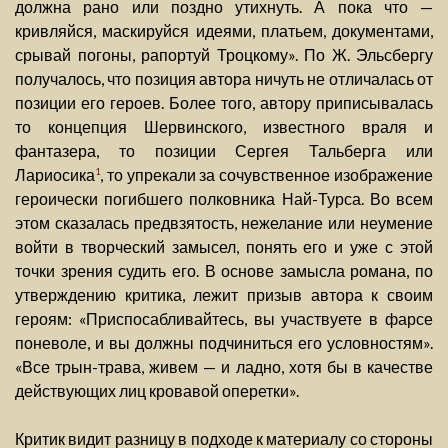
должна рано или поздно утихнуть. А пока что —
кривляйся, маскируйся идеями, платьем, документами,
срывай погоны, рапортуй Троцкому». По Ж. Эльсбергу
получалось, что позиция автора ничуть не отличалась от
позиции его героев. Более того, автору приписывалась
то концепция Шервинского, известного враля и
фантазера, то позиции Сергея Тальберга или
Лариосика
, то упрекали за сочувственное изображение
1
героически погибшего полковника Най-Турса. Во всем
этом сказалась предвзятость, нежелание или неумение
войти в творческий замысел, понять его и уже с этой
точки зрения судить его. В основе замысла романа, по
утверждению критика, лежит призыв автора к своим
героям: «Приспосабливайтесь, вы участвуете в фарсе
поневоле, и вы должны подчиниться его условностям».
«Все трын-трава, живем — и ладно, хотя бы в качестве
действующих лиц кровавой оперетки».
Критик видит разницу в подходе к материалу со стороны