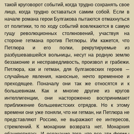
такой круговорот событий, когда трудно сохранять свое
лицо, когда трудно оставаться самим собой. Если в
начале романа герои Булгакова пытаются отмахнуться
от политики, то по ходу событий вовлекаются в самую
гущу революционных столкновений, участвуя на
стороне гетмана против Петлюры. Им кажется, что
Петлюра и его полки, рекрутируемые из
разбушевавшейся вольницы, несут на родную землю
беззаконие и несправедливость, произвол и грабежи.
Петлюра, как и гетман, для булгаковских героев —
случайные явления, наносные, нечто временное и
преходящее. Поначалу они так же относятся и к
большевикам. Как и многие другие из кругов
интеллигенции, они настороженно воспринимают
приближение большевистских отрядов. Но к этому
времени они уже поняли, что ни гетман, ни Петлюра не
представляют Россию, не выражают ее интересов,
стремлений. К монархии возврата нет. Монархия
обанкротилась. И осознание того, что все эти формы