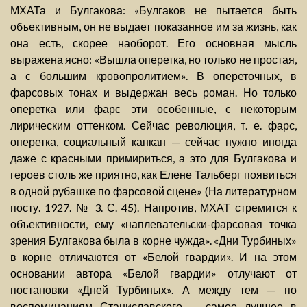
МХАТа и Булгакова: «Булгаков не пытается быть
объективным, он не выдает показанное им за жизнь, как
она есть, скорее наоборот. Его основная мысль
выражена ясно: «Вышла оперетка, но только не простая,
а с большим кровопролитием». В опереточных, в
фарсовых тонах и выдержан весь роман. Но только
оперетка или фарс эти особенные, с некоторым
лирическим оттенком. Сейчас революция, т. е. фарс,
оперетка, социальный канкан — сейчас нужно иногда
даже с красными примириться, а это для Булгакова и
героев столь же приятно, как Елене Тальберг появиться
в одной рубашке по фарсовой сцене» (На литературном
посту. 1927. № 3. С. 45). Напротив, МХАТ стремится к
объективности, ему «наплевательски-фарсовая точка
зрения Булгакова была в корне чужда». «Дни Турбиных»
в корне отличаются от «Белой гвардии». И на этом
основании автора «Белой гвардии» отлучают от
постановки «Дней Турбиных». А между тем — по
воспоминаниям Станиславского — самое лучшее в