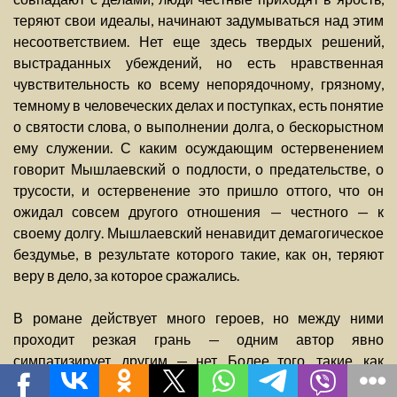
теряют свои идеалы, начинают задумываться над этим
несоответствием. Нет еще здесь твердых решений,
выстраданных убеждений, но есть нравственная
чувствительность ко всему непорядочному, грязному,
темному в человеческих делах и поступках, есть понятие
о святости слова, о выполнении долга, о бескорыстном
ему служении. С каким осуждающим остервенением
говорит Мышлаевский о подлости, о предательстве, о
трусости, и остервенение это пришло оттого, что он
ожидал совсем другого отношения — честного — к
своему долгу. Мышлаевский ненавидит демагогическое
бездумье, в результате которого такие, как он, теряют
веру в дело, за которое сражались.
В романе действует много героев, но между ними
проходит резкая грань — одним автор явно
симпатизирует, другим — нет. Более того, такие, как
гетман, Петлюра, Тальберг, вызывают у Булгакова