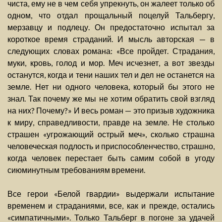
чиста, ему не в чем себя упрекнуть, он жалеет только об
одном, что отдал прощальный поцелуй Тальбергу,
мерзавцу и подлецу. Он предостаточно испытал за
короткое время страданий. И мысль авторская — в
следующих словах романа: «Все пройдет. Страдания,
муки, кровь, голод и мор. Меч исчезнет, а вот звезды
останутся, когда и тени наших тел и дел не останется на
земле. Нет ни одного человека, который бы этого не
знал. Так почему же мы не хотим обратить свой взгляд
на них? Почему?» И весь роман — это призыв художника
к миру, справедливости, правде на земле. Не столько
страшен «угрожающий острый меч», сколько страшна
человеческая подлость и приспособленчество, страшно,
когда человек перестает быть самим собой в угоду
сиюминутным требованиям времени.
Все герои «Белой гвардии» выдержали испытание
временем и страданиями, все, как и прежде, остались
«симпатичными». Только Тальберг в погоне за удачей