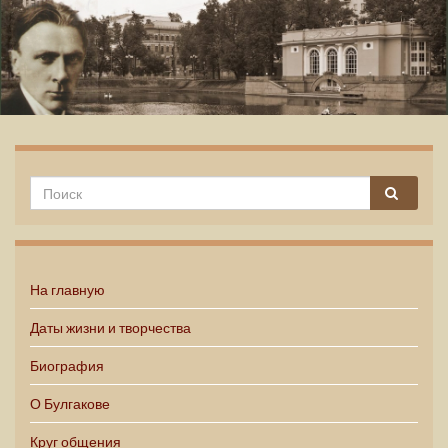
Михаил Булгаков
На главную
Даты жизни и творчества
Биография
О Булгакове
Круг общения