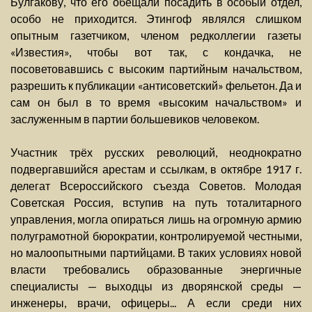
Булгакову, что его обещали посадить в особый отдел,
особо не приходится. Этингоф являлся слишком
опытным газетчиком, членом редколлегии газеты
«Известия», чтобы вот так, с кондачка, не
посоветовавшись с высоким партийным начальством,
разрешить к публикации «антисоветский» фельетон. Да и
сам он был в то время «высоким начальством» и
заслуженным в партии большевиков человеком.
Участник трёх русских революций, неоднократно
подвергавшийся арестам и ссылкам, в октябре 1917 г.
делегат Всероссийского съезда Советов. Молодая
Советская Россия, вступив на путь тоталитарного
управления, могла опираться лишь на огромную армию
полуграмотной бюрократии, контролируемой честными,
но малоопытными партийцами. В таких условиях новой
власти требовались образованные энергичные
специалисты — выходцы из дворянской среды —
инженеры, врачи, офицеры... А если среди них