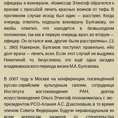
офицеры и военврачи. «Комиссар Этингоф обратился к
врачам с просьбой лечить красных воинов от тифа. В
противном случае исход был один — расстрел. Когда
очередь ответить подошла военврачу Булгакову, он
якобы ответил, что находится в безвыходном
положении, так как в первую очередь врач, во вторую —
офицер. Он остался жив, другие были расстреляны». [3,
с. 280] Наверное, Булгаков поступил правильно, ибо
долг врача — лечить всех. Если этот случай не выдумка
Никитиной, то, безусловно, это ещё одна загадка
владикавказского периода жизни М.А. Булгакова.
В 2007 году в Москве на конференции, посвящённой
русско-сирийским культурным связям, сотрудница
Института востоковедения РАН, доктор
искусствоведения Ольга Этингоф познакомилась с экс-
президентом РСО-Алания А.С. Дзасоховым, в то время
членом Совета Федерации. Будучи неравнодушным ко
всем вопросам, начиная от строительства