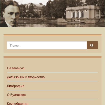
Михаил Булгаков
На главную
Даты жизни и творчества
Биография
О Булгакове
Круг общения