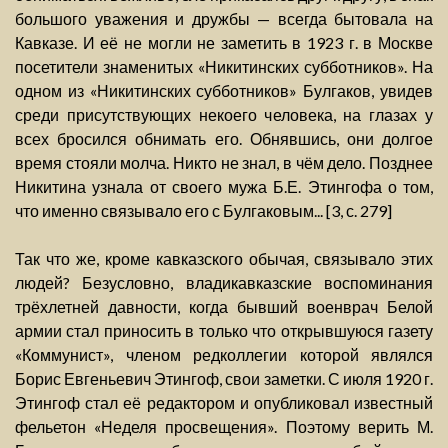
большого уважения и дружбы — всегда бытовала на
Кавказе. И её не могли не заметить в 1923 г. в Москве
посетители знаменитых «Никитинских субботников». На
одном из «Никитинских субботников» Булгаков, увидев
среди присутствующих некоего человека, на глазах у
всех бросился обнимать его. Обнявшись, они долгое
время стояли молча. Никто не знал, в чём дело. Позднее
Никитина узнала от своего мужа Б.Е. Этингофа о том,
что именно связывало его с Булгаковым... [3, с. 279]
Так что же, кроме кавказского обычая, связывало этих
людей? Безусловно, владикавказские воспоминания
трёхлетней давности, когда бывший военврач Белой
армии стал приносить в только что открывшуюся газету
«Коммунист», членом редколлегии которой являлся
Борис Евгеньевич Этингоф, свои заметки. С июля 1920 г.
Этингоф стал её редактором и опубликовал известный
фельетон «Неделя просвещения». Поэтому верить М.