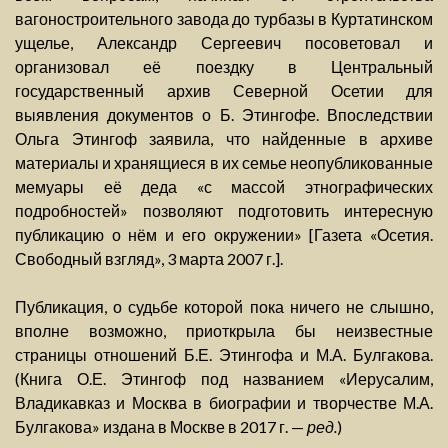
вагоностроительного завода до турбазы в Куртатинском
ущелье, Александр Сергеевич посоветовал и
организовал её поездку в Центральный
государственный архив Северной Осетии для
выявления документов о Б. Этингофе. Впоследствии
Ольга Этингоф заявила, что найденные в архиве
материалы и хранящиеся в их семье неопубликованные
мемуары её деда «с массой этнографических
подробностей» позволяют подготовить интересную
публикацию о нём и его окружении» [Газета «Осетия.
Свободный взгляд», 3 марта 2007 г.].
Публикация, о судьбе которой пока ничего не слышно,
вполне возможно, приоткрыла бы неизвестные
страницы отношений Б.Е. Этингофа и М.А. Булгакова.
(Книга О.Е. Этингоф под названием «Иерусалим,
Владикавказ и Москва в биографии и творчестве М.А.
Булгакова» издана в Москве в 2017 г. —
ред.
)