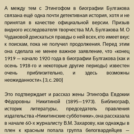
А между тем с Этингофом в биографии Булгакова
связана ещё одна почти детективная история, хотя и не
принятая в качестве официальной версии. Призыв
видного исследователя творчества М.А. Булгакова М. О
Чудаковой доискаться правды о ней всех, кто имеет вкус
к поискам, пока не получил продолжения. Перед этим
она сделала не менее важное заявление, что «конец
1919 — начало 1920 года в биографии Булгакова (как и
осень 1918-го и некоторые другие периоды) известен
очень приблизительно, и здесь возможны
неожиданности». [3, с. 280]
Это подтверждает и рассказ жены Этингофа Евдокии
Фёдоровны Никитиной (1895—1973). Библиограф,
историк литературы, председатель правления
издательства «Никитинские субботники», она рассказала
в начале 60-х журналисту В.М. Захарову, как однажды в
плен к красным попала группа белогвардейцев —