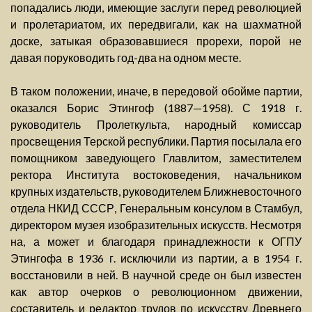
попадались люди, имеющие заслуги перед революцией
и пролетариатом, их передвигали, как на шахматной
доске, затыкая образовавшиеся прорехи, порой не
давая поруководить год-два на одном месте.
В таком положении, иначе, в передовой обойме партии,
оказался Борис Этингоф (1887—1958). С 1918 г.
руководитель Пролеткульта, народный комиссар
просвещения Терской республики. Партия посылала его
помощником заведующего Главлитом, заместителем
ректора Института востоковедения, начальником
крупных издательств, руководителем Ближневосточного
отдела НКИД СССР, Генеральным консулом в Стамбул,
директором музея изобразительных искусств. Несмотря
на, а может и благодаря принадлежности к ОГПУ
Этингофа в 1936 г. исключили из партии, а в 1954 г.
восстановили в ней. В научной среде он был известен
как автор очерков о революционном движении,
составитель и редактор трудов по искусству Древнего