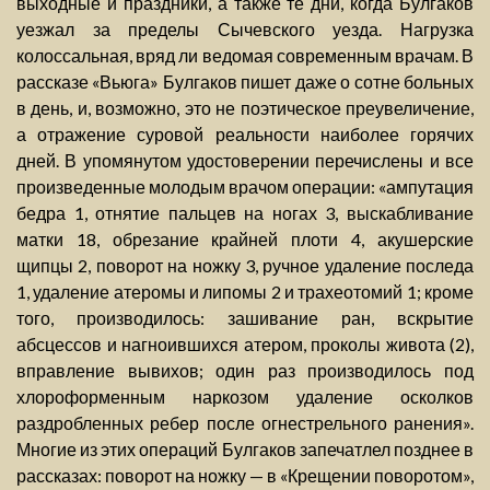
выходные и праздники, а также те дни, когда Булгаков
уезжал за пределы Сычевского уезда. Нагрузка
колоссальная, вряд ли ведомая современным врачам. В
рассказе «Вьюга» Булгаков пишет даже о сотне больных
в день, и, возможно, это не поэтическое преувеличение,
а отражение суровой реальности наиболее горячих
дней. В упомянутом удостоверении перечислены и все
произведенные молодым врачом операции: «ампутация
бедра 1, отнятие пальцев на ногах 3, выскабливание
матки 18, обрезание крайней плоти 4, акушерские
щипцы 2, поворот на ножку 3, ручное удаление последа
1, удаление атеромы и липомы 2 и трахеотомий 1; кроме
того, производилось: зашивание ран, вскрытие
абсцессов и нагноившихся атером, проколы живота (2),
вправление вывихов; один раз производилось под
хлороформенным наркозом удаление осколков
раздробленных ребер после огнестрельного ранения».
Многие из этих операций Булгаков запечатлел позднее в
рассказах: поворот на ножку — в «Крещении поворотом»,