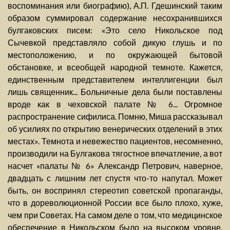
воспоминания или биографию), А.П. Гдешинский таким
образом суммировал содержание несохранившихся
булгаковских писем: «Это село Никольское под
Сычевкой представляло собой дикую глушь и по
местоположению, и по окружающей бытовой
обстановке, и всеобщей народной темноте. Кажется,
единственным представителем интеллигенции был
лишь священник... Больничные дела были поставлены
вроде как в чеховской палате № 6... Огромное
распространение сифилиса. Помню, Миша рассказывал
об усилиях по открытию венерических отделений в этих
местах». Темнота и невежество пациентов, несомненно,
производили на Булгакова тягостное впечатление, а вот
насчет «палаты № 6» Александр Петрович, наверное,
двадцать с лишним лет спустя что-то напутал. Может
быть, он воспринял стереотип советской пропаганды,
что в дореволюционной России все было плохо, хуже,
чем при Советах. На самом деле о том, что медицинское
обеспечение в Никольском было на высоком уровне,