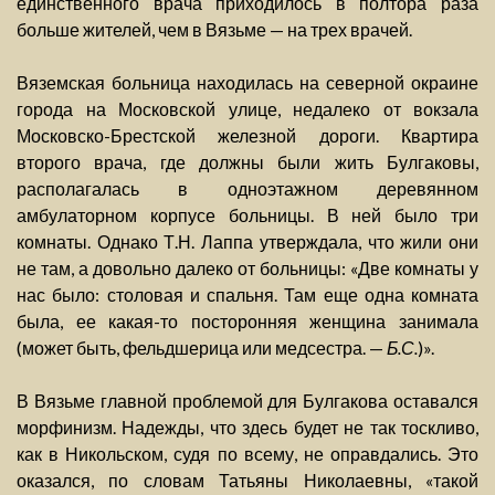
единственного врача приходилось в полтора раза
больше жителей, чем в Вязьме — на трех врачей.
Вяземская больница находилась на северной окраине
города на Московской улице, недалеко от вокзала
Московско-Брестской железной дороги. Квартира
второго врача, где должны были жить Булгаковы,
располагалась в одноэтажном деревянном
амбулаторном корпусе больницы. В ней было три
комнаты. Однако Т.Н. Лаппа утверждала, что жили они
не там, а довольно далеко от больницы: «Две комнаты у
нас было: столовая и спальня. Там еще одна комната
была, ее какая-то посторонняя женщина занимала
(может быть, фельдшерица или медсестра. —
Б.С.
)».
В Вязьме главной проблемой для Булгакова оставался
морфинизм. Надежды, что здесь будет не так тоскливо,
как в Никольском, судя по всему, не оправдались. Это
оказался, по словам Татьяны Николаевны, «такой