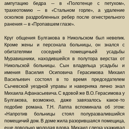
ампутацию бедра — в «Полотенце с петухом»,
трахеотомию — в «Стальном горле», а удаление
осколков раздробленных ребер после огнестрельного
ранения — в «Пропавшем глазе».
Круг общения Булгакова в Никольском был невелик.
Кроме жены и персонала больницы, он знался с
обитателями соседней помещичьей усадьбы
Муравишники, находившейся в полутора верстах от
Никольской больницы. Сын владельца усадьбы и
имения Василия Осиповича Герасимова Михаил
Васильевич состоял в то время председателем
Сычевской уездной управы и наверняка лично знал
Михаила Афанасьевича. С вдовой же В.О. Герасимова у
Булгакова, возможно, даже завязалось какое-то
подобие романа. Т.Н. Лаппа вспоминала об этом:
«Напротив больницы стоял полуразвалившийся
помещичий дом. В доме жила разорившаяся помещица,
еще довольно молодая вдова. Михаил слегка ухаживал