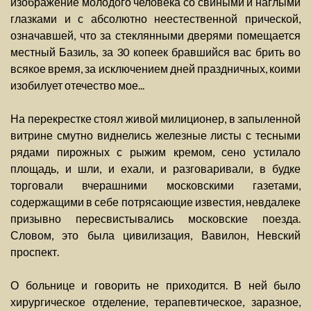
изображение молодого человека со свиными и наглыми
глазками и с абсолютно неестественной прической,
означавшей, что за стеклянными дверями помещается
местный Базиль, за 30 копеек бравшийся вас брить во
всякое время, за исключением дней праздничных, коими
изобилует отечество мое...
На перекрестке стоял живой милиционер, в запыленной
витрине смутно виднелись железные листы с тесными
рядами пирожных с рыжим кремом, сено устилало
площадь, и шли, и ехали, и разговаривали, в будке
торговали вчерашними московскими газетами,
содержащими в себе потрясающие известия, невдалеке
призывно пересвистывались московские поезда.
Словом, это была цивилизация, Вавилон, Невский
проспект.
О больнице и говорить не приходится. В ней было
хирургическое отделение, терапевтическое, заразное,