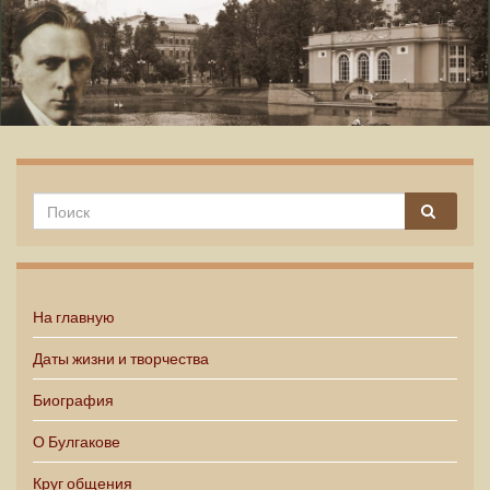
Михаил Булгаков
На главную
Даты жизни и творчества
Биография
О Булгакове
Круг общения