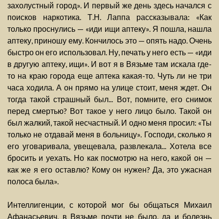
захолустный город». И первый же день здесь начался с
поисков наркотика. Т.Н. Лаппа рассказывала: «Как
только проснулись — «иди ищи аптеку». Я пошла, нашла
аптеку, приношу ему. Кончилось это — опять надо. Очень
быстро он его использовал. Ну, печать у него есть — «иди
в другую аптеку, ищи». И вот я в Вязьме там искала где-
то на краю города еще аптека какая-то. Чуть ли не три
часа ходила. А он прямо на улице стоит, меня ждет. Он
тогда такой страшный был... Вот, помните, его снимок
перед смертью? Вот такое у него лицо было. Такой он
был жалкий, такой несчастный. И одно меня просил: «Ты
только не отдавай меня в больницу». Господи, сколько я
его уговаривала, увещевала, развлекала... Хотела все
бросить и уехать. Но как посмотрю на него, какой он —
как же я его оставлю? Кому он нужен? Да, это ужасная
полоса была».
Интеллигенции, с которой мог бы общаться Михаил
Афанасьевич, в Вязьме почти не было, да и болезнь