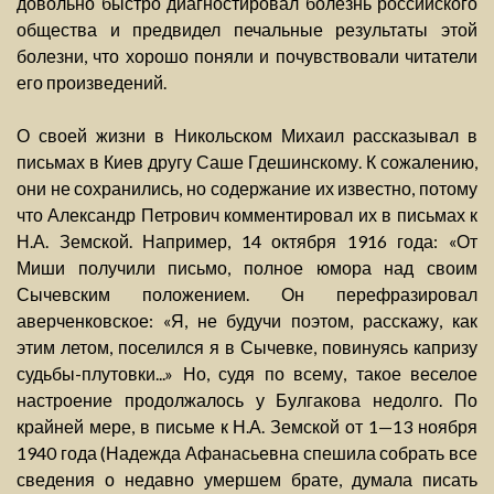
довольно быстро диагностировал болезнь российского
общества и предвидел печальные результаты этой
болезни, что хорошо поняли и почувствовали читатели
его произведений.
О своей жизни в Никольском Михаил рассказывал в
письмах в Киев другу Саше Гдешинскому. К сожалению,
они не сохранились, но содержание их известно, потому
что Александр Петрович комментировал их в письмах к
Н.А. Земской. Например, 14 октября 1916 года: «От
Миши получили письмо, полное юмора над своим
Сычевским положением. Он перефразировал
аверченковское: «Я, не будучи поэтом, расскажу, как
этим летом, поселился я в Сычевке, повинуясь капризу
судьбы-плутовки...» Но, судя по всему, такое веселое
настроение продолжалось у Булгакова недолго. По
крайней мере, в письме к Н.А. Земской от 1—13 ноября
1940 года (Надежда Афанасьевна спешила собрать все
сведения о недавно умершем брате, думала писать