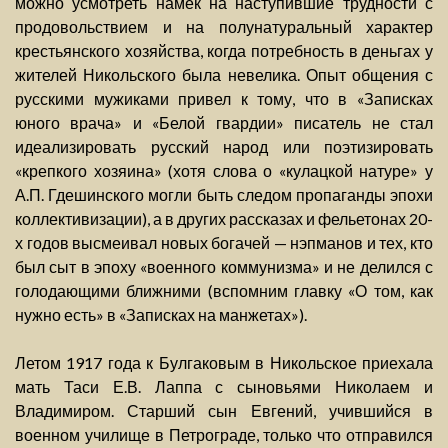
можно усмотреть намек на наступившие трудности с
продовольствием и на полунатуральный характер
крестьянского хозяйства, когда потребность в деньгах у
жителей Никольского была невелика. Опыт общения с
русскими мужиками привел к тому, что в «Записках
юного врача» и «Белой гвардии» писатель не стал
идеализировать русский народ или поэтизировать
«крепкого хозяина» (хотя слова о «кулацкой натуре» у
А.П. Гдешинского могли быть следом пропаганды эпохи
коллективизации), а в других рассказах и фельетонах 20-
х годов высмеивал новых богачей — нэпманов и тех, кто
был сыт в эпоху «военного коммунизма» и не делился с
голодающими ближними (вспомним главку «О том, как
нужно есть» в «Записках на манжетах»).
Летом 1917 года к Булгаковым в Никольское приехала
мать Таси Е.В. Лаппа с сыновьями Николаем и
Владимиром. Старший сын Евгений, учившийся в
военном училище в Петрограде, только что отправился