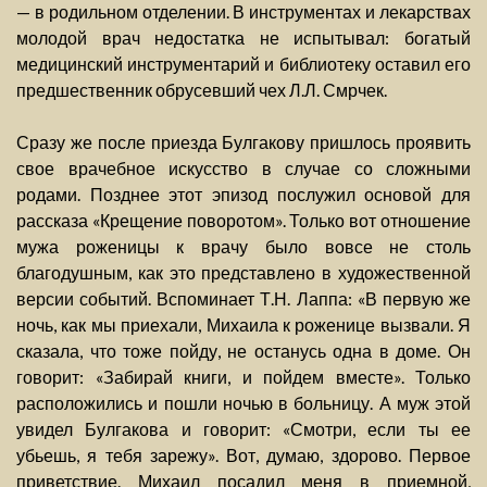
— в родильном отделении. В инструментах и лекарствах
молодой врач недостатка не испытывал: богатый
медицинский инструментарий и библиотеку оставил его
предшественник обрусевший чех Л.Л. Смрчек.
Сразу же после приезда Булгакову пришлось проявить
свое врачебное искусство в случае со сложными
родами. Позднее этот эпизод послужил основой для
рассказа «Крещение поворотом». Только вот отношение
мужа роженицы к врачу было вовсе не столь
благодушным, как это представлено в художественной
версии событий. Вспоминает Т.Н. Лаппа: «В первую же
ночь, как мы приехали, Михаила к роженице вызвали. Я
сказала, что тоже пойду, не останусь одна в доме. Он
говорит: «Забирай книги, и пойдем вместе». Только
расположились и пошли ночью в больницу. А муж этой
увидел Булгакова и говорит: «Смотри, если ты ее
убьешь, я тебя зарежу». Вот, думаю, здорово. Первое
приветствие. Михаил посадил меня в приемной,