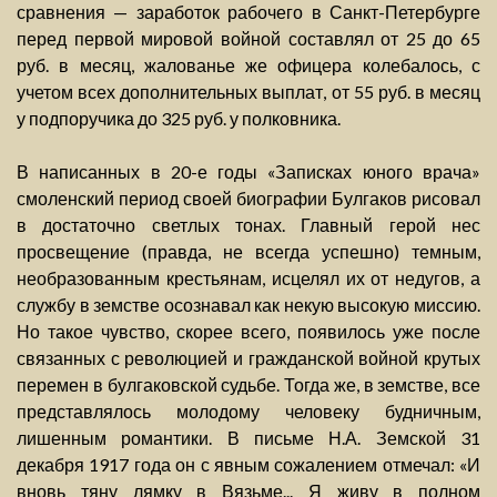
сравнения — заработок рабочего в Санкт-Петербурге
перед первой мировой войной составлял от 25 до 65
руб. в месяц, жалованье же офицера колебалось, с
учетом всех дополнительных выплат, от 55 руб. в месяц
у подпоручика до 325 руб. у полковника.
В написанных в 20-е годы «Записках юного врача»
смоленский период своей биографии Булгаков рисовал
в достаточно светлых тонах. Главный герой нес
просвещение (правда, не всегда успешно) темным,
необразованным крестьянам, исцелял их от недугов, а
службу в земстве осознавал как некую высокую миссию.
Но такое чувство, скорее всего, появилось уже после
связанных с революцией и гражданской войной крутых
перемен в булгаковской судьбе. Тогда же, в земстве, все
представлялось молодому человеку будничным,
лишенным романтики. В письме Н.А. Земской 31
декабря 1917 года он с явным сожалением отмечал: «И
вновь тяну лямку в Вязьме... Я живу в полном