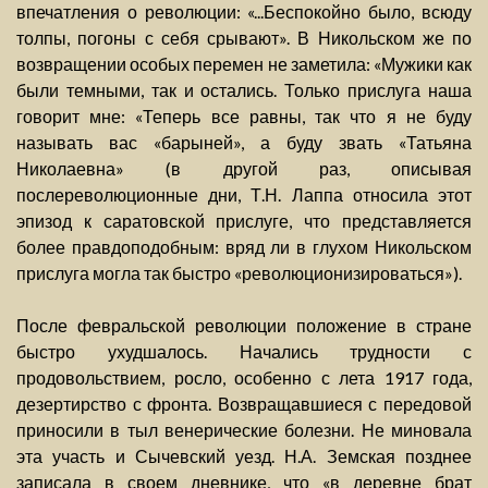
впечатления о революции: «...Беспокойно было, всюду
толпы, погоны с себя срывают». В Никольском же по
возвращении особых перемен не заметила: «Мужики как
были темными, так и остались. Только прислуга наша
говорит мне: «Теперь все равны, так что я не буду
называть вас «барыней», а буду звать «Татьяна
Николаевна» (в другой раз, описывая
послереволюционные дни, Т.Н. Лаппа относила этот
эпизод к саратовской прислуге, что представляется
более правдоподобным: вряд ли в глухом Никольском
прислуга могла так быстро «революционизироваться»).
После февральской революции положение в стране
быстро ухудшалось. Начались трудности с
продовольствием, росло, особенно с лета 1917 года,
дезертирство с фронта. Возвращавшиеся с передовой
приносили в тыл венерические болезни. Не миновала
эта участь и Сычевский уезд. Н.А. Земская позднее
записала в своем дневнике, что «в деревне брат