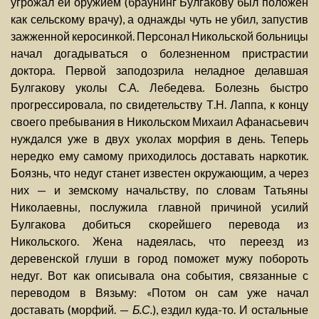
угрожал ей оружием (браунинг Булгакову был положен
как сельскому врачу), а однажды чуть не убил, запустив
зажженной керосинкой. Персонал Никольской больницы
начал догадываться о болезненном пристрастии
доктора. Первой заподозрила неладное делавшая
Булгакову уколы С.А. Лебедева. Болезнь быстро
прогрессировала, по свидетельству Т.Н. Лаппа, к концу
своего пребывания в Никольском Михаил Афанасьевич
нуждался уже в двух уколах морфия в день. Теперь
нередко ему самому приходилось доставать наркотик.
Боязнь, что недуг станет известен окружающим, а через
них — и земскому начальству, по словам Татьяны
Николаевны, послужила главной причиной усилий
Булгакова добиться скорейшего перевода из
Никольского. Жена надеялась, что переезд из
деревенской глуши в город поможет мужу побороть
недуг. Вот как описывала она события, связанные с
переводом в Вязьму: «Потом он сам уже начал
доставать (морфий. —
Б.С.
), ездил куда-то. И остальные