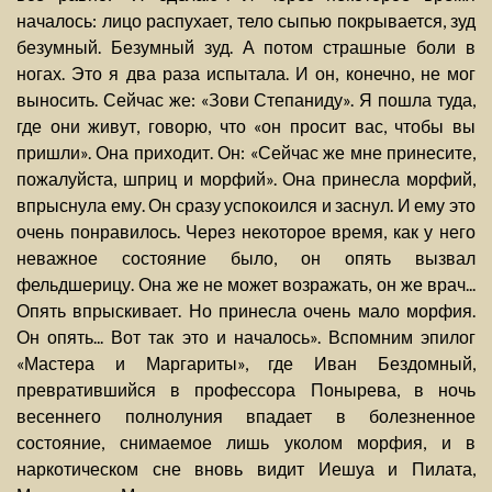
началось: лицо распухает, тело сыпью покрывается, зуд
безумный. Безумный зуд. А потом страшные боли в
ногах. Это я два раза испытала. И он, конечно, не мог
выносить. Сейчас же: «Зови Степаниду». Я пошла туда,
где они живут, говорю, что «он просит вас, чтобы вы
пришли». Она приходит. Он: «Сейчас же мне принесите,
пожалуйста, шприц и морфий». Она принесла морфий,
впрыснула ему. Он сразу успокоился и заснул. И ему это
очень понравилось. Через некоторое время, как у него
неважное состояние было, он опять вызвал
фельдшерицу. Она же не может возражать, он же врач...
Опять впрыскивает. Но принесла очень мало морфия.
Он опять... Вот так это и началось». Вспомним эпилог
«Мастера и Маргариты», где Иван Бездомный,
превратившийся в профессора Понырева, в ночь
весеннего полнолуния впадает в болезненное
состояние, снимаемое лишь уколом морфия, и в
наркотическом сне вновь видит Иешуа и Пилата,