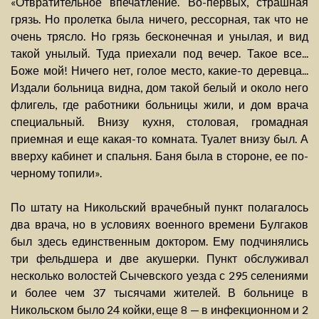
«Отвратительное впечатление. Во-первых, страшная
грязь. Но пролетка была ничего, рессорная, так что не
очень трясло. Но грязь бесконечная и унылая, и вид
такой унылый. Туда приехали под вечер. Такое все...
Боже мой! Ничего нет, голое место, какие-то деревца...
Издали больница видна, дом такой белый и около него
флигель, где работники больницы жили, и дом врача
специальный. Внизу кухня, столовая, громадная
приемная и еще какая-то комната. Туалет внизу был. А
вверху кабинет и спальня. Баня была в стороне, ее по-
черному топили».
По штату на Никольский врачебный пункт полагалось
два врача, но в условиях военного времени Булгаков
был здесь единственным доктором. Ему подчинялись
три фельдшера и две акушерки. Пункт обслуживал
несколько волостей Сычевского уезда с 295 селениями
и более чем 37 тысячами жителей. В больнице в
Никольском было 24 койки, еще 8 — в инфекционном и 2