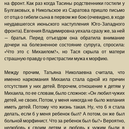
на фронт. Как раз когда Тасины родственники гостили у
Булгаковых, в Никольское из Саратова пришло письмо
от отца о гибели сына в первом же бою (очевидно, в ходе
неудавшегося июньского наступления Юго-Западного
фронта). Евгения Владимировна уехала сразу же, за ней
— братья. Перед отъездом она обратила внимание
дочери на болезненное состояние супруга, спросила:
«Что это с Михаилом?», но Тася скрыла от матери
страшную правду о пристрастии мужа к морфию.
Между прочим, Татьяна Николаевна считала, что
именно наркомания Михаила стала одной из причин
отсутствия у них детей. Впрочем, отношение к детям у
Михаила, по ее словам, было сложное: «Он любил чужих
детей, не своих. Потом, у меня никогда не было желания
иметь детей. Потому что жизнь такая. Ну, что б я стала
делать, если б у меня ребенок был? А потом, он же был
больной морфинист. Что за ребенок был бы?» Вероятно,
нелюбовь к своим детям и любовь к чужим были в