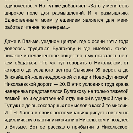
одиночестве...» Но тут же добавляет: «Зато у меня есть
широкое поле для размышлений. И я размышляю.
Единственным моим утешением является для меня
работа и чтение по вечерам...»
Даже в Вязьме, уездном центре, где с осени 1917 года
довелось трудиться Булгакову и где имелось какое-
никакое интеллигентное общество, ему оказалось не с
кем общаться. Что уж тут говорить о Никольском, от
которого до уездного центра Сычевки 35 верст, а до
ближайшей железнодорожной станции Ново-Дугинской
Николаевской дороги — 20. В этих условиях труд врача
наверняка представлялся Булгакову не только тяжелой
лямкой, но и единственной отдушиной в уездной глуши.
Тут уж не до высокопарных помыслов о какой-то миссии.
И Т.Н. Лаппа в своих воспоминаниях рисует совсем не
идиллическую картину их жизни в Никольском и позднее
в Вязьме. Вот ее рассказ о прибытии в Никольское: