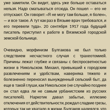
уже заметили. Он видит, здесь уже больше оставаться
нельзя. Надо сматываться отсюда. Он пошел — его не
отпускают. Он говорит: «Я не могу там больше, я болен»,
— и все такое. А тут как раз в Вязьме врач требовался, и
его перевели туда». 20 сентября 1917 года будущий
писатель приступил к работе в Вяземской городской
земской больнице.
Очевидно, морфинизм Булгакова не был только
следствием несчастного случая с трахеотомией.
Причины лежат глубже и связаны с беспросветностью
жизни в Никольском. Михаил, привыкший к городским
развлечениям и удобствам, наверняка тяжело и
болезненно переносил вынужденный сельский быт, да
еще в такой глуши, как Никольское (не случайно позднее
он стал едва ли не самым урбанистским из русских
писателей). Наркотик давал забытье, иллюзию
отключения от действительности, рождал сладкие грезы,
которых так не хватало в жизни. Булгаков надеялся, что