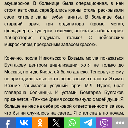
акушерское. В больнице была операционная, в ней
стоял автоклав, серебрились краны, столы раскрывали
свои хитрые лапы, зубья, винты. В больнице был
старший врач, три ординатора (кроме меня),
фельдшера, акушерки, сиделки, аптека и лаборатория.
Лаборатория, подумать только! С цейсовским
микроскопом, прекрасным запахом красок».
Конечно, после Никольского Вязьма могла показаться
Булгакову центром цивилизации, хотя не только до
Москвы, но и до Киева ей было далеко. Теперь уже ему
не приходилось выезжать по вызовам в волости. Этим в
Вязьме занимался уездный врач М.Л. Нурок, брат
главврача больницы. И устами Бомгарда Булгаков
признается: «Тяжкое бремя соскользнуло с моей души. Я
больше не нес на себе роковой ответственности за все,
что бы ни случилось на свете... Я стал спать по ночам,
потому что не слышалось более под моими окнами
зловещего ночного стука, который мог поднять меня и