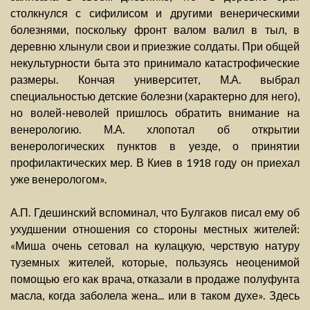
столкнулся с сифилисом и другими венерическими
болезнями, поскольку фронт валом валил в тыл, в
деревню хлынули свои и приезжие солдаты. При общей
некультурности быта это принимало катастрофические
размеры. Кончая университет, М.А. выбрал
специальностью детские болезни (характерно для него),
но волей-неволей пришлось обратить внимание на
венерологию. М.А. хлопотал об открытии
венерологических пунктов в уезде, о принятии
профилактических мер. В Киев в 1918 году он приехал
уже венерологом».
А.П. Гдешинский вспоминал, что Булгаков писал ему об
ухудшении отношения со стороны местных жителей:
«Миша очень сетовал на кулацкую, черствую натуру
туземных жителей, которые, пользуясь неоценимой
помощью его как врача, отказали в продаже полуфунта
масла, когда заболела жена... или в таком духе». Здесь