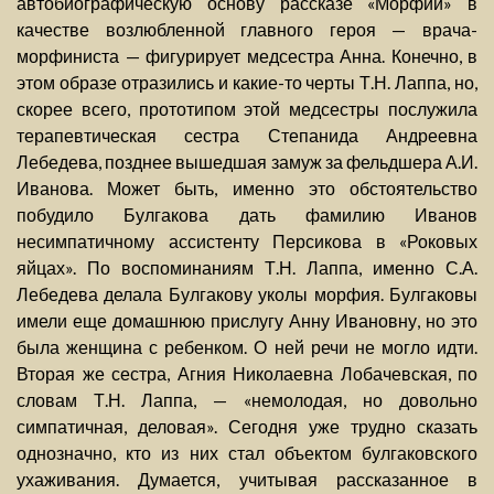
автобиографическую основу рассказе «Морфий» в
качестве возлюбленной главного героя — врача-
морфиниста — фигурирует медсестра Анна. Конечно, в
этом образе отразились и какие-то черты Т.Н. Лаппа, но,
скорее всего, прототипом этой медсестры послужила
терапевтическая сестра Степанида Андреевна
Лебедева, позднее вышедшая замуж за фельдшера А.И.
Иванова. Может быть, именно это обстоятельство
побудило Булгакова дать фамилию Иванов
несимпатичному ассистенту Персикова в «Роковых
яйцах». По воспоминаниям Т.Н. Лаппа, именно С.А.
Лебедева делала Булгакову уколы морфия. Булгаковы
имели еще домашнюю прислугу Анну Ивановну, но это
была женщина с ребенком. О ней речи не могло идти.
Вторая же сестра, Агния Николаевна Лобачевская, по
словам Т.Н. Лаппа, — «немолодая, но довольно
симпатичная, деловая». Сегодня уже трудно сказать
однозначно, кто из них стал объектом булгаковского
ухаживания. Думается, учитывая рассказанное в