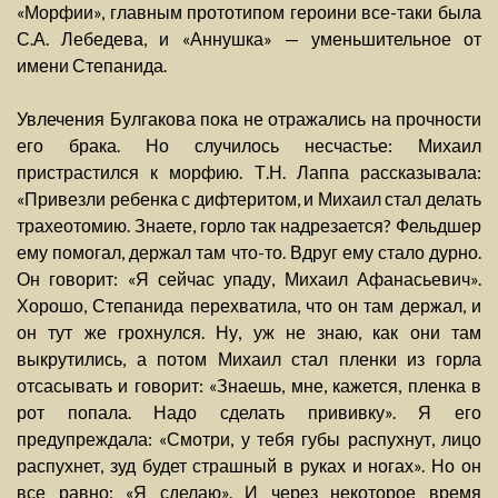
«Морфии», главным прототипом героини все-таки была
С.А. Лебедева, и «Аннушка» — уменьшительное от
имени Степанида.
Увлечения Булгакова пока не отражались на прочности
его брака. Но случилось несчастье: Михаил
пристрастился к морфию. Т.Н. Лаппа рассказывала:
«Привезли ребенка с дифтеритом, и Михаил стал делать
трахеотомию. Знаете, горло так надрезается? Фельдшер
ему помогал, держал там что-то. Вдруг ему стало дурно.
Он говорит: «Я сейчас упаду, Михаил Афанасьевич».
Хорошо, Степанида перехватила, что он там держал, и
он тут же грохнулся. Ну, уж не знаю, как они там
выкрутились, а потом Михаил стал пленки из горла
отсасывать и говорит: «Знаешь, мне, кажется, пленка в
рот попала. Надо сделать прививку». Я его
предупреждала: «Смотри, у тебя губы распухнут, лицо
распухнет, зуд будет страшный в руках и ногах». Но он
все равно: «Я сделаю». И через некоторое время