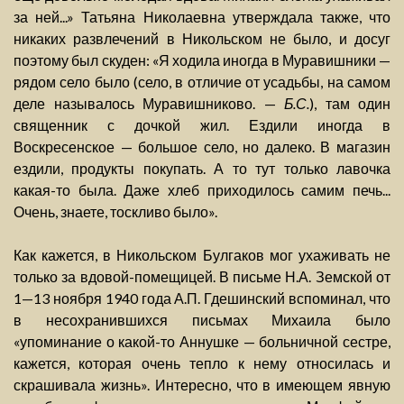
за ней...» Татьяна Николаевна утверждала также, что
никаких развлечений в Никольском не было, и досуг
поэтому был скуден: «Я ходила иногда в Муравишники —
рядом село было (село, в отличие от усадьбы, на самом
деле называлось Муравишниково. —
Б.С.
), там один
священник с дочкой жил. Ездили иногда в
Воскресенское — большое село, но далеко. В магазин
ездили, продукты покупать. А то тут только лавочка
какая-то была. Даже хлеб приходилось самим печь...
Очень, знаете, тоскливо было».
Как кажется, в Никольском Булгаков мог ухаживать не
только за вдовой-помещицей. В письме Н.А. Земской от
1—13 ноября 1940 года А.П. Гдешинский вспоминал, что
в несохранившихся письмах Михаила было
«упоминание о какой-то Аннушке — больничной сестре,
кажется, которая очень тепло к нему относилась и
скрашивала жизнь». Интересно, что в имеющем явную