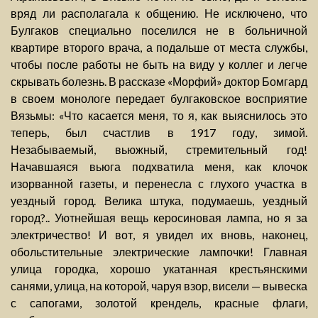
вряд ли располагала к общению. Не исключено, что
Булгаков специально поселился не в больничной
квартире второго врача, а подальше от места службы,
чтобы после работы не быть на виду у коллег и легче
скрывать болезнь. В рассказе «Морфий» доктор Бомгард
в своем монологе передает булгаковское восприятие
Вязьмы: «Что касается меня, то я, как выяснилось это
теперь, был счастлив в 1917 году, зимой.
Незабываемый, вьюжный, стремительный год!
Начавшаяся вьюга подхватила меня, как клочок
изорванной газеты, и перенесла с глухого участка в
уездный город. Велика штука, подумаешь, уездный
город?.. Уютнейшая вещь керосиновая лампа, но я за
электричество! И вот, я увидел их вновь, наконец,
обольстительные электрические лампочки! Главная
улица городка, хорошо укатанная крестьянскими
санями, улица, на которой, чаруя взор, висели — вывеска
с сапогами, золотой крендель, красные флаги,