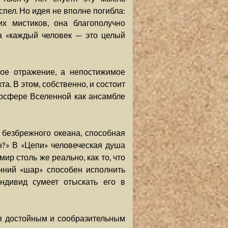
пел. Но идея не вполне погибла:
х мистиков, она благополучно
а «каждый человек — это целый
ое отражение, а непостижимое
та. В этом, собственно, и состоит
рсфере Вселенной как ансамбле
 безбрежного океана, способная
н?» В «Цепи» человеческая душа
ир столь же реально, как то, что
енний «шар» способен исполнить
индивид сумеет отыскать его в
я достойным и сообразительным