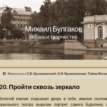
Михаил Булгаков
Жизнь и творчество
Вернуться к
С.Б. Бузиновский, О.И. Бузиновская. Тайна Во
20. Пройти сквозь зеркало
Золотой ключик открывает дверь в себя, именно поэто
кукольного театра вырезан портрет самого Буратино, 