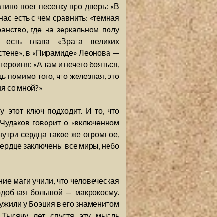
ино поет песенку про дверь: «В
 нас есть с чем сравнить: «темная
анство, где на зеркальном полу
 есть глава «Врата великих
стене», в «Пирамиде» Леонова —
героиня: «А там и нечего бояться,
дь помимо того, что железная, это
ня со мной?»
 этот ключ подходит. И то, что
 Чудаков говорит о «включенном
нутри сердца такое же огромное,
 сердце заключены все миры, небо
ие маги учили, что человеческая
одобная большой — макрокосму.
жили у Боэция в его знаменитом
 Тысячу лет спустя эту мысль