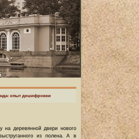
ланда: опыт дешифровки
му на деревянной двери нового
выструганного из полена. А в