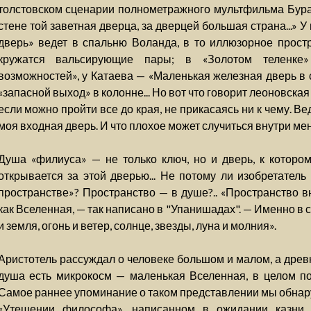
толстовском сценарии полнометражного мультфильма Бурат
стене той заветная дверца, за дверцей большая страна...» У
дверь» ведет в спальню Воланда, в то иллюзорное простр
кружатся вальсирующие пары; в «Золотом теленке»
возможностей», у Катаева — «Маленькая железная дверь в 
«запасной выход» в колонне... Но вот что говорит леоновская 
если можно пройти все до края, не прикасаясь ни к чему. Ве
моя входная дверь. И что плохое может случиться внутри ме
Душа «филиуса» — не только ключ, но и дверь, к которому
открывается за этой дверью... Не потому ли изобретатель
пространстве»? Пространство — в душе?.. «Пространство в
как Вселенная, — так написано в "Упанишадах". — Именно в
и земля, огонь и ветер, солнце, звезды, луна и молния».
Аристотель рассуждал о человеке большом и малом, а древн
душа есть микрокосм — маленькая Вселенная, в целом п
Самое раннее упоминание о таком представлении мы обнару
«Утешении философа», написанном в ожидании казни.