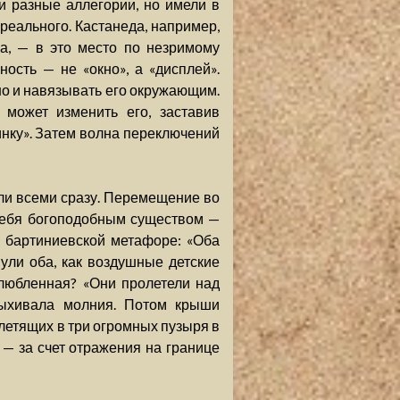
и разные аллегории, но имели в
реального. Кастанеда, например,
ка, — в это место по незримому
ость — не «окно», а «дисплей».
но и навязывать его окружающим.
может изменить его, заставив
нку». Затем волна переключений
 или всеми сразу. Перемещение во
 себя богоподобным существом —
й бартиниевской метафоре: «Оба
ули оба, как воздушные детские
злюбленная? «Они пролетели над
пыхивала молния. Потом крыши
 летящих в три огромных пузыря в
 — за счет отражения на границе