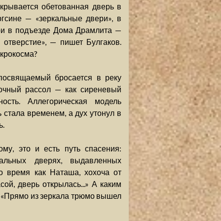
крывается обетованная дверь в
гсине — «зеркальные двери», в
ери в подъезде Дома Драмлита —
 отверстие», — пишет Булгаков.
икрокосма?
 посвящаемый бросается в реку
дочный рассол — как сиреневый
ость. Аллегорическая модель
 стала временем, а дух утонул в
ь.
му, это и есть путь спасения:
альных дверях, выдавленных
о время как Наташа, хохоча от
й, дверь открылась...» А каким
 «Прямо из зеркала трюмо вышел