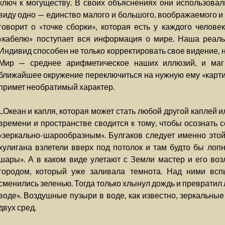
ключ к могуществу. В своих объяснениях они использовал
виду одно — единство малого и большого, воображаемого и 
говорит о «точке сборки», которая есть у каждого челове
«кабелю» поступает вся информация о мире. Наша реальн
Индивид способен не только корректировать свое видение, 
Мир — среднее арифметическое наших иллюзий, и маг 
ближайшее окружение переключиться на нужную ему «карти
примет необратимый характер.
...Океан и капля, которая может стать любой другой каплей
времени и пространстве сводится к тому, чтобы осознать
«зеркально-шарообразным». Булгаков следует именно это
хулигана взлетели вверх под потолок и там будто бы лопн
шары». А в каком виде улетают с Земли мастер и его во
городом, который уже заливала темнота. Над ними вс
сменились зеленью. Тогда только хлынул дождь и превратил
воде». Воздушные пузыри в воде, как известно, зеркальные
двух сред.