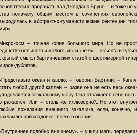
основательно прорабатывал Джордано Бруно — и тоже не ус
став поначалу общим местом в сочинениях европейски
выродилась в абстрактно-гуманистические сентенции тип
мир».
Микрокосм — точная копия большого мира. Но не прост
единство большого и малого, «я» и «не я» — объекта и субъек
скрытый смысл бартиниевских статей о шестимерной гипе
миров-дублетов.
«Представьте океан и каплю, — говорил Бартини. — Капля
стать любой другой каплей — разве она не есть весь океа
уподобляется зеркальному шару. Она отражает в себе весь м
отражается. Или — столь же иллюзорно?.. Но этот внутр
любые пожелания внешнего заказчика, если, конечно, 
захламленной кладовке своего сознания.
«Внутреннее подобно внешнему», — учили маги, передава