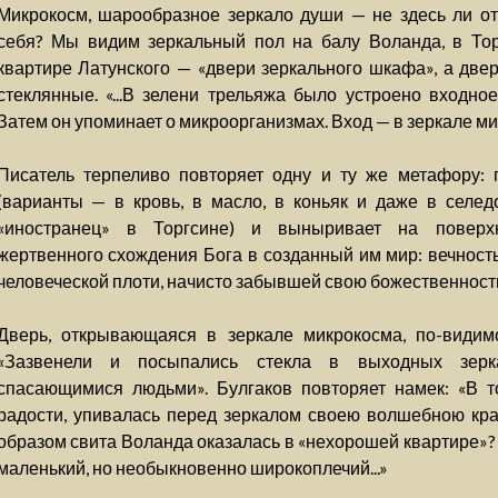
Микрокосм, шарообразное зеркало души — не здесь ли от
себя? Мы видим зеркальный пол на балу Воланда, в Тор
квартире Латунского — «двери зеркального шкафа», а дв
стеклянные. «...В зелени трельяжа было устроено входное
Затем он упоминает о микроорганизмах. Вход — в зеркале м
Писатель терпеливо повторяет одну и ту же метафору:
(варианты — в кровь, в масло, в коньяк и даже в селе
«иностранец» в Торгсине) и выныривает на поверхн
жертвенного схождения Бога в созданный им мир: вечность
человеческой плоти, начисто забывшей свою божественност
Дверь, открывающаяся в зеркале микрокосма, по-видимо
«Зазвенели и посыпались стекла в выходных зерк
спасающимися людьми». Булгаков повторяет намек: «В т
радости, упивалась перед зеркалом своею волшебною красо
образом свита Воланда оказалась в «нехорошей квартире»?
маленький, но необыкновенно широкоплечий...»