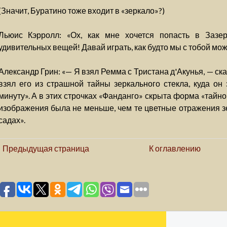
(Значит, Буратино тоже входит в «зеркало»?)
Льюис Кэрролл: «Ох, как мне хочется попасть в Зазер
удивительных вещей! Давай играть, как будто мы с тобой мож
Александр Грин: «— Я взял Ремма с Тристана д'Акунья, — ска
взял его из страшной тайны зеркального стекла, куда он
минуту». А в этих строчках «Фанданго» скрыта форма «тайно
изображения была не меньше, чем те цветные отражения зе
садах».
Предыдущая страница
К оглавлению