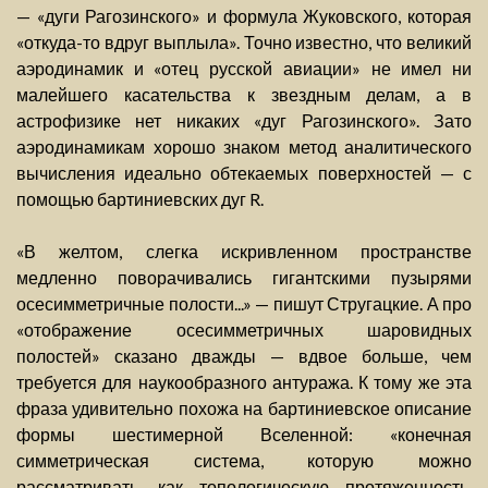
— «дуги Рагозинского» и формула Жуковского, которая
«откуда-то вдруг выплыла». Точно известно, что великий
аэродинамик и «отец русской авиации» не имел ни
малейшего касательства к звездным делам, а в
астрофизике нет никаких «дуг Рагозинского». Зато
аэродинамикам хорошо знаком метод аналитического
вычисления идеально обтекаемых поверхностей — с
помощью бартиниевских дуг R.
«В желтом, слегка искривленном пространстве
медленно поворачивались гигантскими пузырями
осесимметричные полости...» — пишут Стругацкие. А про
«отображение осесимметричных шаровидных
полостей» сказано дважды — вдвое больше, чем
требуется для наукообразного антуража. К тому же эта
фраза удивительно похожа на бартиниевское описание
формы шестимерной Вселенной: «конечная
симметрическая система, которую можно
рассматривать, как топологическую протяженность,