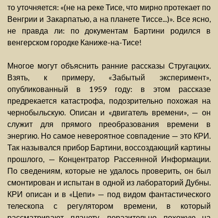
то уточняется: «(не на реке Тисе, что мирно протекает по
Венгрии и Закарпатью, а на планете Тиссе...)». Все ясно,
не правда ли: по документам Бартини родился в
венгерском городке Каниже-на-Тисе!
Многое могут объяснить ранние рассказы Стругацких.
Взять, к примеру, «Забытый эксперимент»,
опубликованный в 1959 году: в этом рассказе
предрекается катастрофа, подозрительно похожая на
чернобыльскую. Описан и «двигатель времени», — он
служит для прямого преобразования времени в
энергию. Но самое невероятное совпадение — это КРИ.
Так назывался прибор Бартини, воссоздающий картины
прошлого, — Концентратор Рассеянной Информации.
По сведениям, которые не удалось проверить, он был
смонтирован и испытан в одной из лабораторий Дубны.
КРИ описан и в «Цепи» — под видом фантастического
телескопа с регулятором времени, в который
рассматривают планету, поразительно похожую на