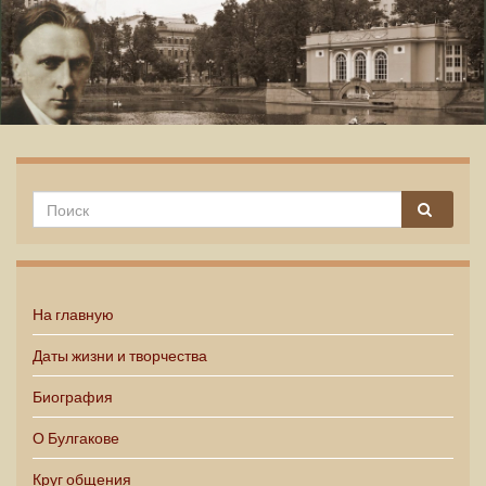
Михаил Булгаков
На главную
Даты жизни и творчества
Биография
О Булгакове
Круг общения