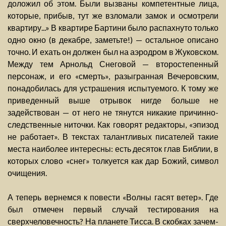
доложил об этом. Были вызваны компетентные лица,
которые, прибыв, тут же взломали замок и осмотрели
квартиру...» В квартире Бартини было распахнуто только
одно окно (в декабре, заметьте!) — остальное описано
точно. И ехать он должен был на аэродром в Жуковском.
Между тем Арнольд Снеговой — второстепенный
персонаж, и его «смерть», разыгранная Вечеровским,
понадобилась для устрашения испытуемого. К тому же
приведенный выше отрывок нигде больше не
задействован — от него не тянутся никакие причинно-
следственные ниточки. Как говорят редакторы, «эпизод
не работает». В текстах талантливых писателей такие
места наиболее интересны: есть десяток глав Библии, в
которых слово «снег» толкуется как дар Божий, символ
очищения.
А теперь вернемся к повести «Волны гасят ветер». Где
был отмечен первый случай тестирования на
сверхчеловечность? На планете Тисса. В скобках зачем-