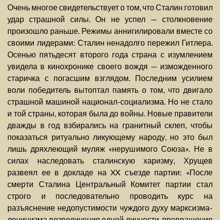
Очень многое свидетельствует о том, что Сталин готовил
удар страшной силы. Он не успел — столкновение
произошло раньше. Режимы аннигилировали вместе со
своими лидерами: Сталин ненадолго пережил Гитлера.
Осенью пятьдесят второго года страна с изумлением
увидела в кинохронике своего вождя — изможденного
старичка с погасшим взглядом. Последним усилием
воли победитель вытоптал память о том, что двигало
страшной машиной национал-социализма. Но не стало
и той страны, которая была до войны. Новые правители
дважды в год взбирались на гранитный склеп, чтобы
показаться ритуально ликующему народу, но это был
лишь дряхлеющий муляж «нерушимого Союза». Не в
силах наследовать сталинскую харизму, Хрущев
развеял ее в докладе на XX съезде партии: «После
смерти Сталина Центральный Комитет партии стал
строго и последовательно проводить курс на
разъяснение недопустимости чуждого духу марксизма-
ленинизма возвеличения одной личности, превращения