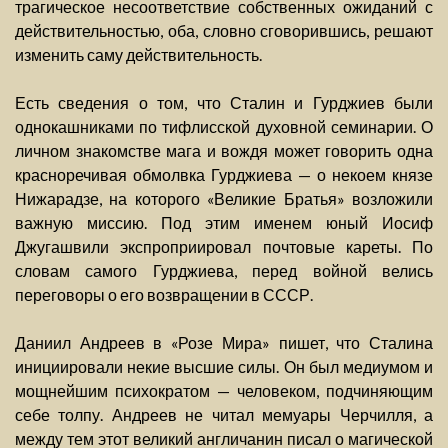
трагическое несоответствие собственных ожиданий с
действительностью, оба, словно сговорившись, решают
изменить саму действительность.
Есть сведения о том, что Сталин и Гурджиев были
однокашниками по тифлисской духовной семинарии. О
личном знакомстве мага и вождя может говорить одна
красноречивая обмолвка Гурджиева — о некоем князе
Нижарадзе, на которого «Великие Братья» возложили
важную миссию. Под этим именем юный Иосиф
Джугашвили экспроприировал почтовые кареты. По
словам самого Гурджиева, перед войной велись
переговоры о его возвращении в СССР.
Даниил Андреев в «Розе Мира» пишет, что Сталина
инициировали некие высшие силы. Он был медиумом и
мощнейшим психократом — человеком, подчиняющим
себе толпу. Андреев не читал мемуары Черчилля, а
между тем этот великий англичанин писал о магической