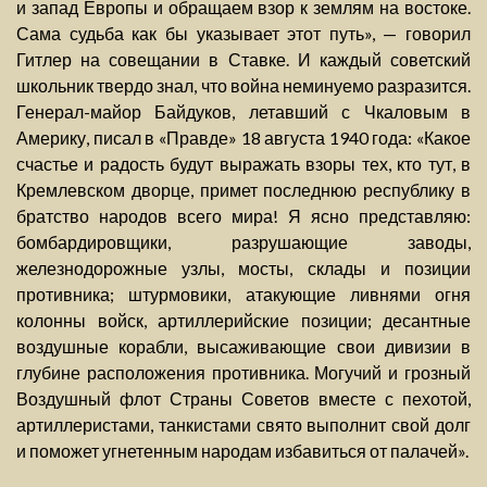
и запад Европы и обращаем взор к землям на востоке.
Сама судьба как бы указывает этот путь», — говорил
Гитлер на совещании в Ставке. И каждый советский
школьник твердо знал, что война неминуемо разразится.
Генерал-майор Байдуков, летавший с Чкаловым в
Америку, писал в «Правде» 18 августа 1940 года: «Какое
счастье и радость будут выражать взоры тех, кто тут, в
Кремлевском дворце, примет последнюю республику в
братство народов всего мира! Я ясно представляю:
бомбардировщики, разрушающие заводы,
железнодорожные узлы, мосты, склады и позиции
противника; штурмовики, атакующие ливнями огня
колонны войск, артиллерийские позиции; десантные
воздушные корабли, высаживающие свои дивизии в
глубине расположения противника. Могучий и грозный
Воздушный флот Страны Советов вместе с пехотой,
артиллеристами, танкистами свято выполнит свой долг
и поможет угнетенным народам избавиться от палачей».