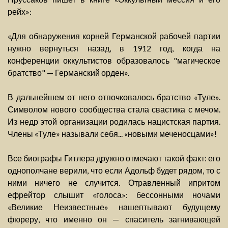
рейх»:
«Для обнаружения корней Германской рабочей партии
нужно вернуться назад, в 1912 год, когда на
конференции оккультистов образовалось "магическое
братство" — Германский орден».
В дальнейшем от него отпочковалось братство «Туле».
Символом нового сообщества стала свастика с мечом.
Из недр этой организации родилась нацистская партия.
Члены «Туле» называли себя... «новыми меченосцами»!
Все биографы Гитлера дружно отмечают такой факт: его
однополчане верили, что если Адольф будет рядом, то с
ними ничего не случится. Отравленный ипритом
ефрейтор слышит «голоса»: бессонными ночами
«Великие Неизвестные» нашептывают будущему
фюреру, что именно он — спаситель загнивающей