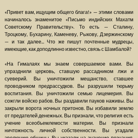
«Привет вам, ищущим общего блага!» — этими словами
начиналось знаменитое «Письмо индийских Махатм
Советскому Правительству». То есть — Сталину,
Троцкому, Бухарину, Каменеву, Рыкову, Дзержинскому
— и так далее... Что же пишут почтенные мудрецы,
имеющие, как доподлинно известно, связь с Шамбалой?
«На Гималаях мы знаем совершаемое вами. Вы
упразднили церковь, ставшую рассадником лжи и
суеверий. Вы уничтожили мещанство, ставшее
проводником предрассудков. Вы разрушили тюрьму
воспитания. Вы уничтожили семью лицемерия. Вы
сожгли войско рабов. Вы раздавили пауков наживы. Вы
закрыли ворота ночных притонов. Вы избавили землю
от предателей денежных. Вы признали, что религия есть
учение всеобъемлемости материи. Вы признали
ничтожность личной собственности. Вы угадали
эволюцию общины. Вы указали на значение познания.