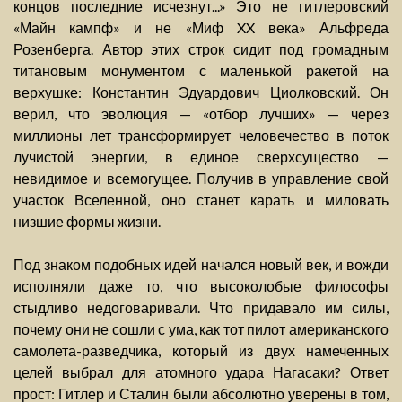
концов последние исчезнут...» Это не гитлеровский
«Майн кампф» и не «Миф XX века» Альфреда
Розенберга. Автор этих строк сидит под громадным
титановым монументом с маленькой ракетой на
верхушке: Константин Эдуардович Циолковский. Он
верил, что эволюция — «отбор лучших» — через
миллионы лет трансформирует человечество в поток
лучистой энергии, в единое сверхсущество —
невидимое и всемогущее. Получив в управление свой
участок Вселенной, оно станет карать и миловать
низшие формы жизни.
Под знаком подобных идей начался новый век, и вожди
исполняли даже то, что высоколобые философы
стыдливо недоговаривали. Что придавало им силы,
почему они не сошли с ума, как тот пилот американского
самолета-разведчика, который из двух намеченных
целей выбрал для атомного удара Нагасаки? Ответ
прост: Гитлер и Сталин были абсолютно уверены в том,