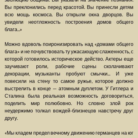
Вы преклонились перед красотой. Вы принесли детям
всю мощь космоса. Вы открыли окна дворцов. Вы
увидели неотложность построения домов общего
блага...»
Можно вдоволь поиронизировать над «домами общего
блага» и не почувствовать ту ужасающую слаженность, с
которой готовилось историческое действо. Актеры еще
заучивают роли, рабочие сцены сколачивают
декорации, музыканты пробуют смычки... И уже
повесили на стену то самое ружье, которое должно
выстрелить в конце — атомным дуплетом. У Гитлера и
Сталина была реальная возможность договориться,
поделить мир полюбовно. Но словно злой рок
неудержимо толкал вождей-близнецов навстречу друг
другу.
«Мы кладем предел вечному движению германцев на юг