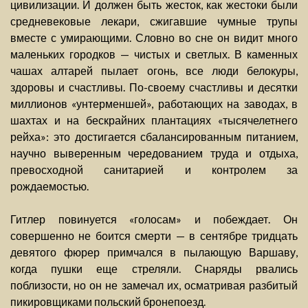
цивилизации. И должен быть жесток, как жестоки были
средневековые лекари, сжигавшие чумные трупы
вместе с умирающими. Словно во сне он видит много
маленьких городков — чистых и светлых. В каменных
чашах алтарей пылает огонь, все люди белокуры,
здоровы и счастливы. По-своему счастливы и десятки
миллионов «унтерменшей», работающих на заводах, в
шахтах и на бескрайних плантациях «тысячелетнего
рейха»: это достигается сбалансированным питанием,
научно выверенным чередованием труда и отдыха,
превосходной санитарией и контролем за
рождаемостью.
Гитлер повинуется «голосам» и побеждает. Он
совершенно не боится смерти — в сентябре тридцать
девятого фюрер примчался в пылающую Варшаву,
когда пушки еще стреляли. Снаряды рвались
поблизости, но он не замечал их, осматривая разбитый
пикировщиками польский бронепоезд.