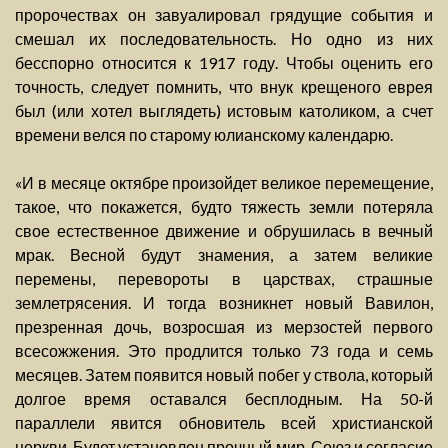
пророчествах он завуалировал грядущие события и
смешал их последовательность. Но одно из них
бесспорно относится к 1917 году. Чтобы оценить его
точность, следует помнить, что внук крещеного еврея
был (или хотел выглядеть) истовым католиком, а счет
времени велся по старому юлианскому календарю.
«И в месяце октябре произойдет великое перемещение,
такое, что покажется, будто тяжесть земли потеряла
свое естественное движение и обрушилась в вечный
мрак. Весной будут знамения, а затем великие
перемены, перевороты в царствах, страшные
землетрясения. И тогда возникнет новый Вавилон,
презренная дочь, возросшая из мерзостей первого
всесожжения. Это продлится только 73 года и семь
месяцев. Затем появится новый побег у ствола, который
долгое время оставался бесплодным. На 50-й
параллели явится обновитель всей христианской
церкви. Будет установлен прочный мир. Союз и согласие