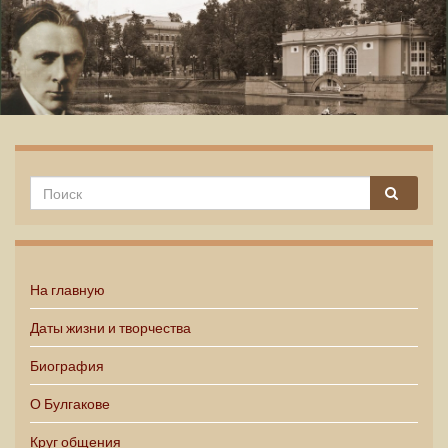
Михаил Булгаков
На главную
Даты жизни и творчества
Биография
О Булгакове
Круг общения