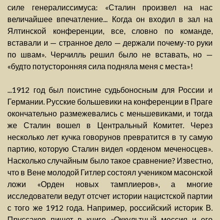
силе генералиссимуса: «Сталин произвел на нас
величайшее впечатление... Когда он входил в зал на
Ялтинской конференции, все, словно по команде,
вставали и — странное дело — держали почему-то руки
по швам». Черчилль решил было не вставать, но —
«будто потусторонняя сила подняла меня с места»!
...1912 год был поистине судьбоносным для России и
Германии. Русские большевики на конференции в Праге
окончательно размежевались с меньшевиками, и тогда
же Сталин вошел в Центральный Комитет. Через
несколько лет кучка говорунов превратится в ту самую
партию, которую Сталин видел «орденом меченосцев».
Насколько случайным было такое сравнение? Известно,
что в Вене молодой Гитлер состоял учеником масонской
ложи «Орден новых тамплиеров», а многие
исследователи ведут отсчет истории нацистской партии
с того же 1912 года. Например, российский историк В.
Пруссаков пишет в книге «Оккультный мессия и его