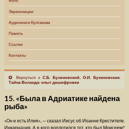
Фото
Экранизации
Аудиокниги Булгакова
Память
Ссылки
Контакты
Вернуться к
С.Б. Бузиновский, О.И. Бузиновская.
Тайна Воланда: опыт дешифровки
15. «Была в Адриатике найдена
рыба»
«Он и есть Илия», — сказал Иисус об Иоанне Крестителе.
Инкарнация. А в кого воплотился тот, кто был Моисеем?