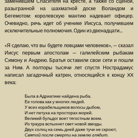
заменившем Спасителя на кресте, а также со сценой,
разыгранной на шахматной доске Воландом и
Бегемотом: королевскую мантию надевает офицер.
Очевидно, речь идет об ученике Иисуса, получившем
исключительные полномочия. Один из двенадцати...
«Я сделаю, что вы будете ловцами человеков», — сказал
Иисус первым апостолам — галилейским рыбакам
Симону и Андрею. Братья оставили свои сети и пошли
за Ним. А полторы тысячи лет спустя Нострадамус
написал загадочный катрен, относящийся к концу XX
века:
Была в Адриатике найдена рыба.
Ее голова как у многих людей.
У всех корабельщиков волосы дыбом,
И нет петуха на просторах морей.
Великий бульдог воет тягостным воем.
Из траура вспыхнет свет новой звезды.
Двух солнц на семь дней даже тучи не скроют,
Святой после смерти на землю глядит.