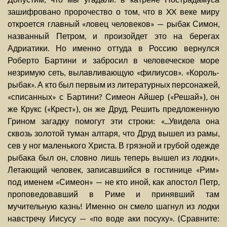
зашифровано пророчество о том, что в XX веке миру
откроется главный «ловец человеков» — рыбак Симон,
названный Петром, и произойдет это на берегах
Адриатики. Но именно оттуда в Россию вернулся
Роберто Бартини и забросил в человеческое море
незримую сеть, вылавливающую «филиусов». «Король-
рыбак». А кто был первым из литературных персонажей,
«списанных» с Бартини? Симеон Айшер («Решай»), он
же Крукс («Крест»), он же Друд. Решить предложенную
Грином загадку помогут эти строки: «...Увидела она
сквозь золотой туман алтаря, что Друд вышел из рамы,
сев у ног маленького Христа. В грязной и грубой одежде
рыбака был он, словно лишь теперь вышел из лодки».
Летающий человек, записавшийся в гостинице «Рим»
под именем «Симеон» — не кто иной, как апостол Петр,
проповедовавший в Риме и принявший там
мучительную казнь! Именно он смело шагнул из лодки
навстречу Иисусу — «по воде аки посуху». (Сравните: