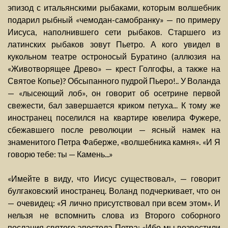
эпизод с итальянскими рыбаками, которым волшебник
подарил рыбный «чемодан-самобранку» — по примеру
Иисуса, наполнившего сети рыбаков. Старшего из
латинских рыбаков зовут Пьетро. А кого увидел в
кукольном театре остроносый Буратино (аллюзия на
«Животворящее Древо» — крест Голгофы, а также на
Святое Копье)? Обсыпанного пудрой Пьеро!.. У Воланда
— «лысеющий лоб», он говорит об осетрине первой
свежести, бал завершается криком петуха... К тому же
иностранец поселился на квартире ювелира Фужере,
сбежавшего после революции — ясный намек на
знаменитого Петра Фаберже, «волшебника камня». «И Я
говорю тебе: ты — Камень...»
«Имейте в виду, что Иисус существовал», — говорит
булгаковский иностранец. Воланд подчеркивает, что он
— очевидец: «Я лично присутствовал при всем этом». И
нельзя не вспомнить слова из Второго соборного
послания святого апостола Петра: «Ибо мы возвестили