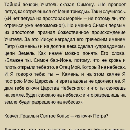
Тайной вечери Учитель сказал Симону: «Не пропоет
петух, как отречешься от Меня трижды». Так и случилось.
(«И нет петуха на просторах морей» — не потому ли, что
отречься уже невозможно?). Но именно Симон первым
из апостолов признал божественное происхождение
Учителя. За это Иисус наградил его греческим именем
Петр («камень») и на долгие века сделал «управдомом»
цепи Земель. Как иначе можно понять Его слова:
«Блажен ты, Симон бар-Иона, потому, что не кровь и
плоть открыли тебе это, а Отец Мой, Который на небесах.
И Я говорю тебе: ты — Камень, и на этом камне Я
построю Мою Церковь, и врата адовы не одолеют ее. Я
дам тебе ключи Царства Небесного; и что ты свяжешь
на земле, будет связано на небесах: и что разрешишь на
земле, будет разрешено на небесах».
Ковчег, Грааль и Святое Копье — «ключи» Петра?
Допустим, что мы угадали: в катрене Нострадамуса