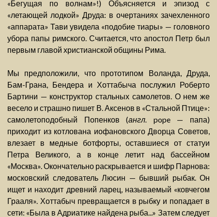
«Бегущая по волнам»!) Объясняется и эпизод с
«летающей лодкой» Друда: в очертаниях зачехленного
«аппарата» Тави увидела «подобие тиары» — головного
убора папы римского. Считается, что апостол Петр был
первым главой христианской общины Рима.
Мы предположили, что прототипом Воланда, Друда,
Бам-Грана, Бендера и Хоттабыча послужил Роберто
Бартини — конструктор стальных самолетов. О нем же
весело и страшно пишет В. Аксенов в «Стальной Птице»:
самолетоподобный Попенков (
англ.
pope — папа)
приходит из котлована иофановского Дворца Советов,
влезает в медные ботфорты, оставшиеся от статуи
Петра Великого, а в конце летит над бассейном
«Москва». Окончательно раскрывается и шифр Парнова:
московский следователь Люсин — бывший рыбак. Он
ищет и находит древний ларец, называемый «ковчегом
Грааля». Хоттабыч превращается в рыбку и попадает в
сети: «Была в Адриатике найдена рыба...» Затем следует