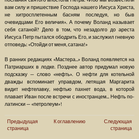
вам силу и пришествие Господа нашего Иисуса Христа,
не хитросплетенным басням последуя, но быв
очевидцами Его величия». А почему Воланд называет
себя сатаной? Дело в том, что незадолго до ареста
Иисуса Петр пытался ободрить Его, и заслужил гневную
отповедь: «Отойди от меня, сатана!»
В ранних редакциях «Мастера...» Воланд появляется на
Патриарших в лодке. Позднее автор придумал новую
подсказку — слово «нефть». О нефти для котельной
дважды вспоминает управдом, летящая Маргарита
видит нефтелавку, нефтью пахнет вода, в которой
плавает Иван после встречи с иностранцем... Нефть по-
латински — «петролеум»!
Предыдущая
К оглавлению
Следующая
страница
страница