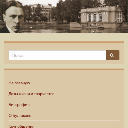
Михаил Булгаков
На главную
Даты жизни и творчества
Биография
О Булгакове
Круг общения