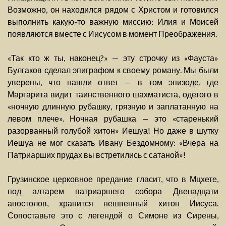
Возможно, он находился рядом с Христом и готовился
выполнить какую-то важную миссию: Илия и Моисей
появляются вместе с Иисусом в момент Преображения.
«Так кто ж ты, наконец?» — эту строчку из «Фауста»
Булгаков сделал эпиграфом к своему роману. Мы были
уверены, что нашли ответ — в том эпизоде, где
Маргарита видит таинственного шахматиста, одетого в
«ночную длинную рубашку, грязную и заплатанную на
левом плече». Ночная рубашка — это «старенький
разорванный голубой хитон» Иешуа! Но даже в шутку
Иешуа не мог сказать Ивану Бездомному: «Вчера на
Патриарших прудах вы встретились с сатаной»!
Грузинское церковное предание гласит, что в Мцхете,
под алтарем патриаршего собора Двенадцати
апостолов, хранится нешвенный хитон Иисуса.
Сопоставьте это с легендой о Симоне из Сирены,