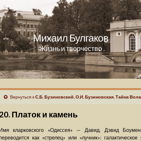
Михаил Булгаков
Жизнь и творчество
Вернуться к
С.Б. Бузиновский, О.И. Бузиновская. Тайна Во
20. Платок и камень
Имя кларковского «Одиссея» — Давид. Дэвид Боумен,
переводится как «стрелец» или «лучник»: галактическое