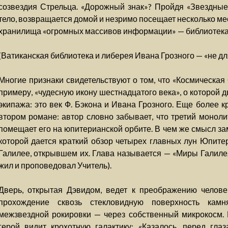
созвездия Стрельца. «Дорожный знак»? Пройдя «Звездные
тело, возвращается домой и незримо посещает несколько мес
хранилища «огромных массивов информации» — библиотека 
(Ватиканская библиотека и либерея Ивана Грозного — «не дл
Многие признаки свидетельствуют о том, что «Космическая
примеру, «чудесную икону шестнадцатого века», о которой 
экипажа: это век Ф. Бэкона и Ивана Грозного. Еще более 
втором романе: автор словно забывает, что третий моноли
помещает его на юпитерианской орбите. В чем же смысл за
которой дается краткий обзор четырех главных лун Юпитер
Галилее, открывшем их. Глава называется — «Миры Галилея»
жил и проповедовал Учитель).
Дверь, открытая Дэвидом, ведет к преображению челове
прохождение сквозь стекловидную поверхность кам
межзвездной рокировки — через собственный микрокосм
герой видит крохотную галактику: «Казалось, перед гла