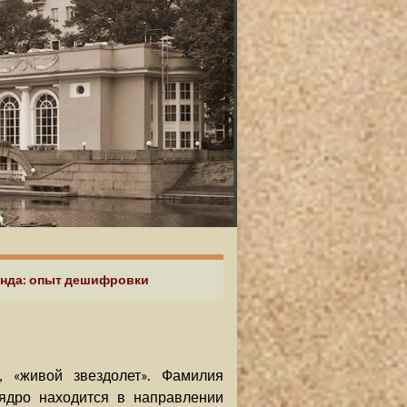
ланда: опыт дешифровки
 «живой звездолет». Фамилия
 ядро находится в направлении