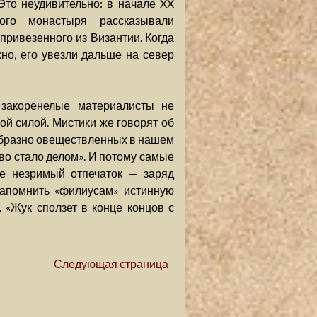
Это неудивительно: в начале XX
кого монастыря рассказывали
 привезенного из Византии. Когда
но, его увезли дальше на север
закоренелые материалисты не
ой силой. Мистики же говорят об
образно овеществленных в нашем
о стало делом». И потому самые
е незримый отпечаток — заряд
напомнить «филиусам» истинную
 «Жук сползет в конце концов с
Следующая страница