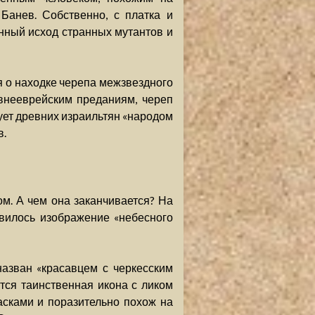
Банев. Собственно, с платка и
унный исход странных мутантов и
 о находке черепа межзвездного
внееврейским преданиям, череп
ует древних израильтян «народом
в.
ом. А чем она заканчивается? На
вилось изображение «небесного
назван «красавцем с черкесским
тся таинственная икона с ликом
сками и поразительно похож на