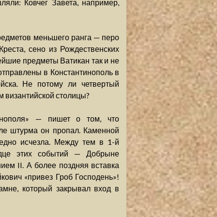
яли: Ковчег Завета, например,
редметов меньшего ранга — перо
Креста, сено из Рождественских
ейшие предметы Ватикан так и не
 отправлены в Константинополь в
ойска. Не потому ли четвертый
м византийской столицы?
инополя» — пишет о том, что
ле штурма он пропал. Каменной
едно исчезла. Между тем в 1-й
идце этих событий — Добрыне
ем II. А более поздняя вставка
ейкович «привез Гроб Господень»!
амне, который закрывал вход в