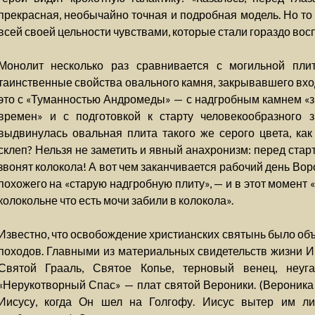
прекрасная, необычайно точная и подробная модель. Но то
всей своей цельности чувствами, которые стали гораздо вос
Монолит несколько раз сравнивается с могильной пли
таинственные свойства овального камня, закрывавшего вхо
это с «Туманностью Андромеды» — с надгробным камнем «з
времен» и с подготовкой к старту человекообразного з
выдвинулась овальная плита такого же серого цвета, как
склеп? Нельзя не заметить и явный анахронизм: перед ста
звонят колокола! А вот чем заканчивается рабочий день Воро
похожего на «старую надгробную плиту», — и в этот момент
колокольне что есть мочи забили в колокола».
Известно, что освобождение христианских святынь было об
походов. Главными из материальных свидетельств жизни Ии
Святой Грааль, Святое Копье, терновый венец, неуг
«Нерукотворный Спас» — плат святой Вероники. (Вероника 
Иисусу, когда Он шел на Голгофу. Иисус вытер им ли