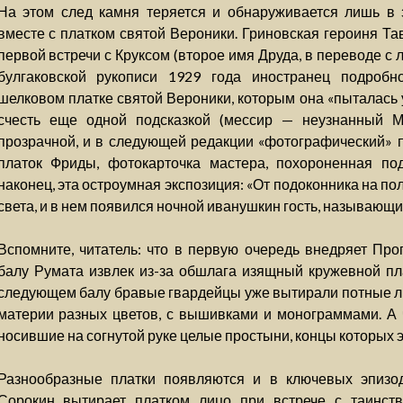
На этом след камня теряется и обнаруживается лишь в
вместе с платком святой Вероники. Гриновская героиня Та
первой встречи с Круксом (второе имя Друда, в переводе с л
булгаковской рукописи 1929 года иностранец подробн
шелковом платке святой Вероники, которым она «пыталась 
счесть еще одной подсказкой (мессир — неузнанный 
прозрачной, и в следующей редакции «фотографический» п
платок Фриды, фотокарточка мастера, похороненная по
наконец, эта остроумная экспозиция: «От подоконника на по
света, и в нем появился ночной иванушкин гость, называющи
Вспомните, читатель: что в первую очередь внедряет Пр
балу Румата извлек из-за обшлага изящный кружевной пл
следующем балу бравые гвардейцы уже вытирали потные л
материи разных цветов, с вышивками и монограммами. А 
носившие на согнутой руке целые простыни, концы которых э
Разнообразные платки появляются и в ключевых эпизод
Сорокин вытирает платком лицо при встрече с таинст