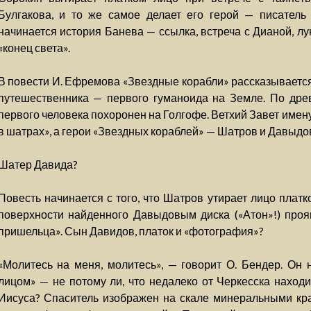
Булгакова, и то же самое делает его герой — писатель 
начинается история Банева — ссылка, встреча с Дианой, л
«конец света».
В повести И. Ефремова «Звездные корабли» рассказывается
путешественника — первого гуманоида на Земле. По дре
первого человека похоронен на Голгофе. Ветхий Завет имен
в шатрах», а герои «Звездных кораблей» — Шатров и Давыдо
Шатер Давида?
Повесть начинается с того, что Шатров утирает лицо платк
поверхности найденного Давыдовым диска («Атон»!) проя
пришельца». Сын Давидов, платок и «фотография»?
«Молитесь на меня, молитесь», — говорит О. Бендер. Он 
лицом» — не потому ли, что недалеко от Черкесска находи
Иисуса? Спаситель изображен на скале минеральными кра