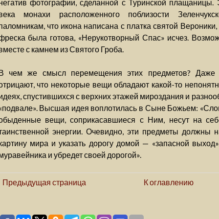
негатив фотографии, сделанной с Туринской плащаницы. 
века монахи расположенного поблизости Зеленчукс
паломникам, что икона написана с платка святой Вероники,
фреска была готова, «Нерукотворный Спас» исчез. Возмож
вместе с камнем из Святого Гроба.
В чем же смысл перемещения этих предметов? Даже 
отрицают, что некоторые вещи обладают какой-то непонятн
идеях, спустившихся с верхних этажей мироздания и разно
«подвале». Высшая идея воплотилась в Сыне Божьем: «Слов
обыденные вещи, соприкасавшиеся с Ним, несут на себ
таинственной энергии. Очевидно, эти предметы должны 
картину мира и указать дорогу домой — «запасной выход».
муравейника и убредет своей дорогой».
Предыдущая страница
К оглавлению