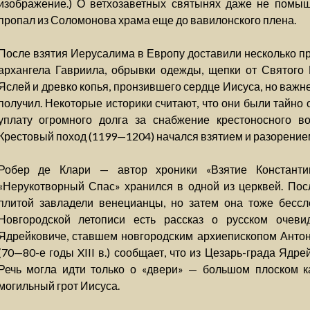
изображение.) О ветхозаветных святынях даже не помышл
пропал из Соломонова храма еще до вавилонского плена.
После взятия Иерусалима в Европу доставили несколько п
архангела Гавриила, обрывки одежды, щепки от Святого 
Яслей и древко копья, пронзившего сердце Иисуса, но важн
получил. Некоторые историки считают, что они были тайно
уплату огромного долга за снабжение крестоносного в
Крестовый поход (1199—1204) начался взятием и разорение
Робер де Клари — автор хроники «Взятие Констант
«Нерукотворный Спас» хранился в одной из церквей. Пос
плитой завладели венецианцы, но затем она тоже бессл
Новгородской летописи есть рассказ о русском очев
Ядрейковиче, ставшем новгородским архиепископом Антони
(70—80-е годы XIII в.) сообщает, что из Цезарь-града Ядр
Речь могла идти только о «двери» — большом плоском к
могильный грот Иисуса.