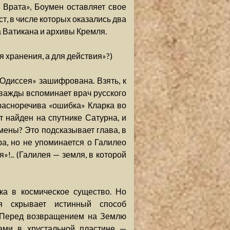
 Врата», Боумен оставляет свое
т, в числе которых оказались два
Ватикана и архивы Кремля.
я хранения, а для действия»?)
 Одиссея» зашифрована. Взять, к
дважды вспоминает врач русского
красноречива «ошибка» Кларка во
т найден на спутнике Сатурна, и
мены? Это подсказывает глава, в
а, но не упоминается о Галилео
!.. (Галилея — земля, в которой
ка в космическое существо. Но
ня скрывает истинный способ
. Перед возвращением на Землю
зами в хрустальной пластине —