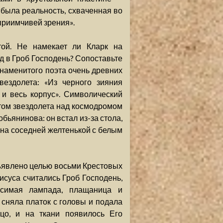
 была реальность, схваченная во
приимчивей зрения».
той. Не намекает ли Кларк на
д в Гроб Господень? Сопоставьте
наменитого поэта очень древних
вездолета: «Из черного зияния
 и весь корпус». Символический
ртом звездолета над космодромом
бьянинова: он встал из-за стола,
 «на соседней желтенькой с белым
ъявлено целью восьми Крестовых
суса считались Гроб Господень,
асимая лампада, плащаница и
сняла платок с головы и подала
цо, и на ткани появилось Его