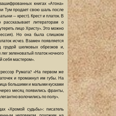
 зашифрованных книгах «Атона»
ви Тум продает свою шаль после
атыни — крест). Крест и платок. В
о рассказывает литераторам о
утереть лицо Христу». Это можно
Мессия). Но она была слишком
латок исчез. Взамен появляется
д грудой шелковых обрезков и,
л лег зеленоватый платок ночного
й себя мастером».
огрессор Румата? «На первом же
аточек и промакнул им губы. На
ица большими и малыми кусками
через месяц появились франты,
легантно волочились по полу».
ах «Хромой судьбы»: писатель
венным человеком, похожим на