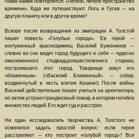
главе намек повторяется: «Летело, летело пространство
времени». Куда же путешествуют Лось и Гусев — на
другую планету или в другое время?
Вскоре после возвращения из эмиграции А. Толстой
пишет повесть «Голубые города». Ее герой —
контуженный красноармеец Василий Буженинов —
словно во сне видит город будущего и себя — чудесно
омоложенного стодвадцатишестилетнего старика,
построившего этот город. Товарищи зовут его
«блаженным». («Василий Блаженный» — собор,
воздвигнутый в честь взятия Казани!) После войны
Василий действительно пошел учиться на архитектора,
но затем устроил грандиозный пожар, в котором погибло
множество людей. Его ждет суд и расстрел.
Ни один исследователь творчества А. Толстого не
осмелился задать простой вопрос: если героя
расстреляют — кто построит «голубой город»? Все