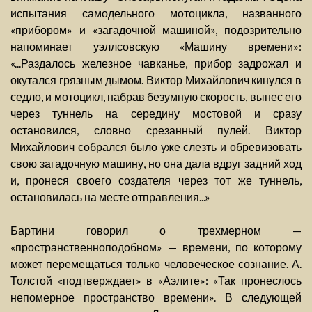
испытания самодельного мотоцикла, названного
«прибором» и «загадочной машиной», подозрительно
напоминает уэллсовскую «Машину времени»:
«...Раздалось железное чавканье, прибор задрожал и
окутался грязным дымом. Виктор Михайлович кинулся в
седло, и мотоцикл, набрав безумную скорость, вынес его
через туннель на середину мостовой и сразу
остановился, словно срезанный пулей. Виктор
Михайлович собрался было уже слезть и обревизовать
свою загадочную машину, но она дала вдруг задний ход
и, пронеся своего создателя через тот же туннель,
остановилась на месте отправления...»
Бартини говорил о трехмерном —
«пространственноподобном» — времени, по которому
может перемещаться только человеческое сознание. А.
Толстой «подтверждает» в «Аэлите»: «Так пронеслось
непомерное пространство времени». В следующей