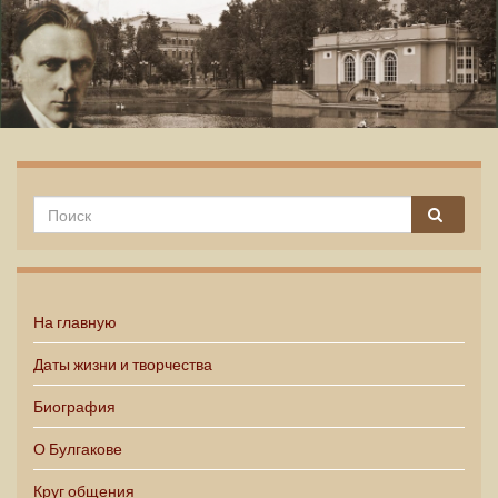
Михаил Булгаков
На главную
Даты жизни и творчества
Биография
О Булгакове
Круг общения