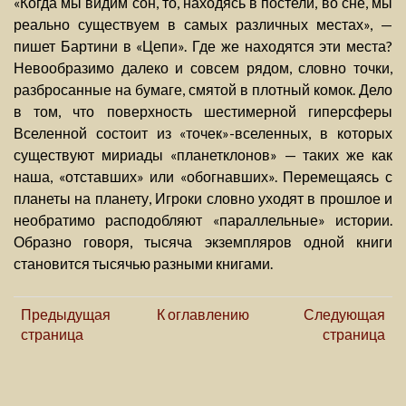
«Когда мы видим сон, то, находясь в постели, во сне, мы
реально существуем в самых различных местах», —
пишет Бартини в «Цепи». Где же находятся эти места?
Невообразимо далеко и совсем рядом, словно точки,
разбросанные на бумаге, смятой в плотный комок. Дело
в том, что поверхность шестимерной гиперсферы
Вселенной состоит из «точек»-вселенных, в которых
существуют мириады «планетклонов» — таких же как
наша, «отставших» или «обогнавших». Перемещаясь с
планеты на планету, Игроки словно уходят в прошлое и
необратимо расподобляют «параллельные» истории.
Образно говоря, тысяча экземпляров одной книги
становится тысячью разными книгами.
Предыдущая
К оглавлению
Следующая
страница
страница