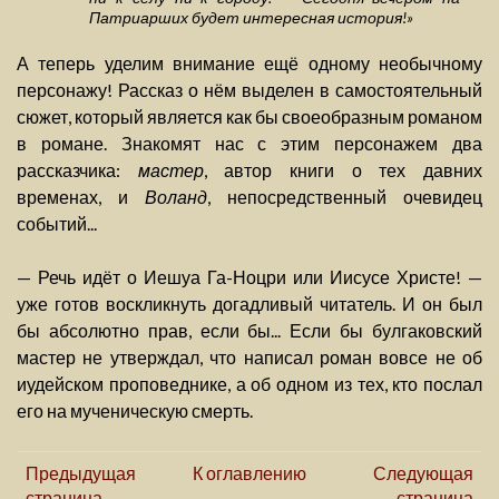
Патриарших будет интересная история!»
А теперь уделим внимание ещё одному необычному
персонажу! Рассказ о нём выделен в самостоятельный
сюжет, который является как бы своеобразным романом
в романе. Знакомят нас с этим персонажем два
рассказчика:
мастер
, автор книги о тех давних
временах, и
Воланд
, непосредственный очевидец
событий...
— Речь идёт о Иешуа Га-Ноцри или Иисусе Христе! —
уже готов воскликнуть догадливый читатель. И он был
бы абсолютно прав, если бы... Если бы булгаковский
мастер не утверждал, что написал роман вовсе не об
иудейском проповеднике, а об одном из тех, кто послал
его на мученическую смерть.
Предыдущая
К оглавлению
Следующая
страница
страница