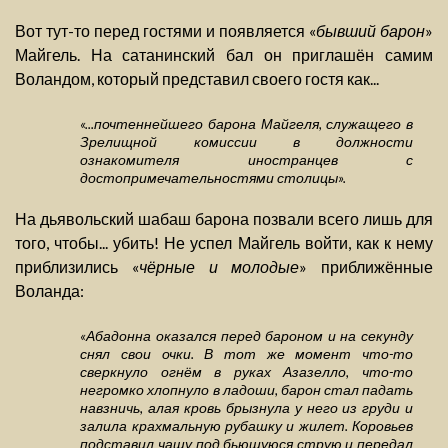
Вот тут-то перед гостями и появляется «
бывший барон
»
Майгель. На сатанинский бал он приглашён самим
Воландом, который представил своего гостя как...
«...почтеннейшего барона Майгеля, служащего в
Зрелищной комиссии в должности
ознакомителя иностранцев с
достопримечательностями столицы».
На дьявольский шабаш барона позвали всего лишь для
того, чтобы... убить! Не успел Майгель войти, как к нему
приблизились «
чёрные и молодые
» приближённые
Воланда:
«Абадонна оказался перед бароном и на секунду
снял свои очки. В тот же момент что-то
сверкнуло огнём в руках Азазелло, что-то
негромко хлопнуло в ладоши, барон стал падать
навзничь, алая кровь брызнула у него из груди и
залила крахмальную рубашку и жилет. Коровьев
подставил чашу под бьющуюся струю и передал