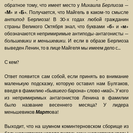
обратное тому, что имеет место у
Михаила Берлиоза
—
«
М
» и «
Б
». Получается, что Майгель в каком-то смысле
антипод
Берлиоза! В 30-х годах любой гражданин
страны Великого Октября знал, что буквами «
б
» и «
м
»
обозначаются непримиримые антиподы-антагонисты —
большевики
и
меньшевики
. И если в образе Берлиоза
выведен Ленин, то в лице Майгеля мы имеем дело с...
С кем?
Ответ появится сам собой, если принять во внимание
маленькую подсказку, которую оставил нам Булгаков,
введя в фамилию «
бывшего барона
» слово «
май
». У кого
из непримиримых антагонистов Ленина в фамилии
было название весеннего месяца? У лидера
меньшевиков
Март
ова!
Выходит, что на шумном коминтерновском сборище из