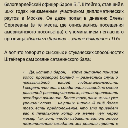
белогвардейский офицер барон Б.Г. Штейгер, ставший в
30-х годах неизменным участником дипломатических
раутов в Москве. Он даже попал в дневник Елены
Сергеевны (в те места, где описывались посещения
американского посольства) с упоминанием негласного
прозвища «
бывшего барона
» — «
наше домашнее ГПУ
».
А вот что говорит о сыскных и стукаческих способностях
Штейгера сам хозяин сатанинского бала:
«— Да, кстати, барон, — вдруг интимно понизив
голос, проговорил Воланд, — разнеслись слухи о
чрезвычайной вашей любознательности.
Говорят, что она, в соединении с вашей не менее
развитой разговорчивостью, стала привлекать
всеобщее внимание. Более того, злые языки уже
уронили слово — наушник, шпион. И ещё более
того, есть предположение, что это приведёт
вас к печальному копир не менее чем через
месяц. Так вот, чтобы избавить вас от этого
томительного ожидания, мы решили придти к