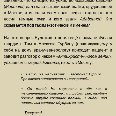
заявлено, что санкцию на убийство «
бывшего барона
»
(
Мартова
) дал глава сатанинской шайки, орудовавшей
в Москве, а исполнителем воли шефа стал некто, кто
носил тёмные очки и кого звали
Абадонной
. Кто
скрывается под таким экзотическим именем?
На этот вопрос Булгаков ответил ещё в романе «Белая
гвардия». Там к Алексею Турбину (практикующему у
себя на дому врачу-венерологу) приходит пациент и
заводит разговор о некоем «
антихристе
», «
злом гении
»,
уехавшем в «
город дьявола
», то есть в Москву.
«— Батюшка, нельзя так, — застонал Турбин... —
Про какого антихриста вы говорите?..
— Он молод. Но мерзости в нём как в
тысячелетнем дьяволе... и трубят уже, трубят
боевые трубы грешных полчищ и виден над
полями лик сатаны, идущего за ним.
— Троцкого?