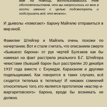
вам на помощь, воспользовавшись тем
обстоятельством, что вы напросились ко мне в
гости именно с целью подсмотреть и
подслушать всё, что можно».
И дьяволы «помогают» барону Майгелю отправиться в
мир иной.
Фамилии Штейгер и Майгель очень похожи по
начертанию. Вот и стали считать, что описанием смерти
«
бывшего барона
» от рук чертей Булгаков как бы
намекал на факт расстрела реального Б.Г. Штейгера
чекистами (бывший барон был расстрелян 20 декабря
1937 года вместе с Енукидзе, Караханом и другими
подельщиками). Как говорится в таких случаях, всё
сходится тютелька в тютельку! И никаких сомнений
относительно того, кто является прототипом «мастер-и-
маргаритовского» барона, вроде бы возникать не
должно.