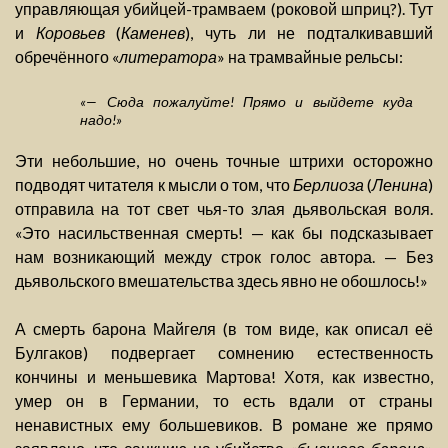
управляющая убийцей-трамваем (роковой шприц?). Тут
и
Коровьев
(
Каменев
), чуть ли не подталкивавший
обречённого «
литератора
» на трамвайные рельсы:
«— Сюда пожалуйте! Прямо и выйдете куда
надо!»
Эти небольшие, но очень точные штрихи осторожно
подводят читателя к мысли о том, что
Берлиоза
(
Ленина
)
отправила на тот свет чья-то злая дьявольская воля.
«Это насильственная смерть! — как бы подсказывает
нам возникающий между строк голос автора. — Без
дьявольского вмешательства здесь явно не обошлось!»
А смерть барона Майгеля (в том виде, как описал её
Булгаков) подвергает сомнению естественность
кончины и меньшевика Мартова! Хотя, как известно,
умер он в Германии, то есть вдали от страны
ненавистных ему большевиков. В романе же прямо