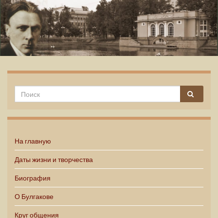
Михаил Булгаков
На главную
Даты жизни и творчества
Биография
О Булгакове
Круг общения