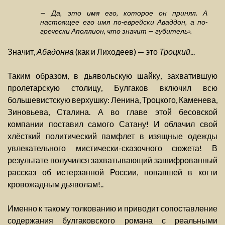
— Да, это имя его, которое он принял. А
настоящее его имя по-еврейски Аваддон, а по-
гречески Аполлион, что значит — губитель».
Значит,
Абадонна
(как и Лиходеев) — это
Троцкий
...
Таким образом, в дьявольскую шайку, захватившую
пролетарскую столицу, Булгаков включил всю
большевистскую верхушку: Ленина, Троцкого, Каменева,
Зиновьева, Сталина. А во главе этой бесовской
компании поставил самого Сатану! И облачил свой
хлёсткий политический памфлет в изящные одежды
увлекательного мистически-сказочного сюжета! В
результате получился захватывающий зашифрованный
рассказ об истерзанной России, попавшей в когти
кровожадным дьяволам!..
Именно к такому толкованию и приводит сопоставление
содержания булгаковского романа с реальными