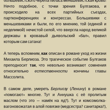
большевистского черепа пилась меньшевистская кровь!
Нечто подобное, с точки зрения Булгакова, и
происходило на всех партийных съездах,
партконференциях и конгрессах. Большевики с
меньшевиками и были, по его мнению, той (единой и
неделимой) нечистой силой, что ввергла народ великой
державы в кровавый дьявольский «
бал
», правил
которым сам сатана!
А теперь вспомним,
как
описан в романе уход из жизни
Михаила Берлиоза. Это трагическое событие Булгаков
преподносит
так
, что невольно возникают сомнения
относительно
естественности
кончины главы
Массолита.
В самом деле, умереть
Берлиозу
(
Ленину
) в романе
«помогают» многие. Тут и Аннушка с её пролитым
маслом (что это — намёк на яд?). Тут и комсомолка-
вагоновожатая в алой повязке (медсестра? санитарка?),