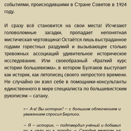
событиями, происходившими в Стране Советов в 1924
году.
И сразу всё становится на свои места! Исчезают
головоломные загадки, пропадает непонятная
мистическая чертовщина! Остаётся лишь выстраданное
годами горестных раздумий и вызывающее столько
тревожных ассоциаций удивительное историческое
исследование. Или своеобразный «Краткий курс
истории большевизма», в котором Булгаков выступает
как историк, как летописец своего непростого времени.
Не случайно он взял себе в помощники-консультанты
единственного в мире специалиста по большевистским
рукописям — сатану.
«— А-а! Вы историк? — с большим облегчением и
уважением спросил Берлиоз.
— Я — историк, — подтвердил учёный и добавил
ни к селу ни к городу: — Сегодня вечером на