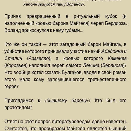
наполнившуюся чашу Воланду».
Приняв превращённый в ритуальный кубок (и
наполненный кровью барона Майгеля) череп Берлиоза,
Воланд прикоснулся к нему губами...
Кто же он такой — этот загадочный барон Майгель, в
убийстве которого принимали участие некий
Абадонна и
Сталин
(
Азазелло
), а кровью которого
Каменев
(
Коровьев
) наполнил череп самого
Ленина
(
Берлиоза
)?
Что вообще хотел сказать Булгаков, вводя в свой роман
этого мало кому запомнившегося третьестепенного
героя?
Приглядимся к «
бывшему барону»!
Кто был его
прототипом?
Ответ на этот вопрос литературоведам давно известен.
Считается, что прообразом Майгеля является бывший