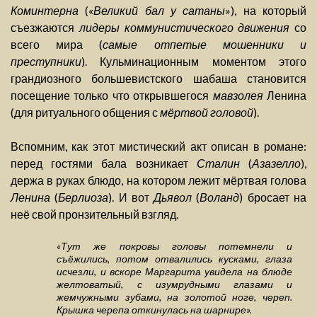
Коминтерна
(«
Великий бал у сатаны
»), на который
съезжаются
лидеры коммунистического движения
со
всего мира (
самые отпетые мошенники и
преступники
). Кульминационным моментом этого
грандиозного большевистского шабаша становится
посещение только что открывшегося
мавзолея
Ленина
(для ритуального общения с
мёртвой головой
).
Вспомним, как этот мистический акт описан в романе:
перед гостями бала возникает
Сталин
(
Азазелло
),
держа в руках блюдо, на котором лежит мёртвая голова
Ленина
(
Берлиоза
). И вот
Дьявол
(
Воланд
) бросает на
неё свой пронзительный взгляд.
«Тут же покровы головы потемнели и
съёжились, потом отвалились кусками, глаза
исчезли, и вскоре Маргарита увидела на блюде
желтоватый, с изумрудными глазами и
жемчужными зубами, на золотой ноге, череп.
Крышка черепа откинулась на шарнире».