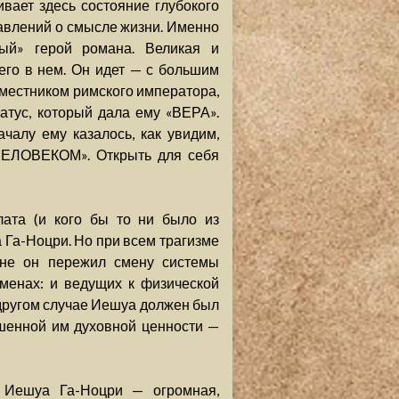
вает здесь состояние глубокого
авлений о смысле жизни. Именно
ный» герой романа. Великая и
го в нем. Он идет — с большим
аместником римского императора,
тус, который дала ему «ВЕРА».
чалу ему казалось, как увидим,
ЧЕЛОВЕКОМ». Открыть для себя
ата (и кого бы то ни было из
 Га-Ноцри. Но при всем трагизме
 не он пережил смену системы
еменах: и ведущих к физической
в другом случае Иешуа должен был
шенной им духовной ценности —
 Иешуа Га-Ноцри — огромная,