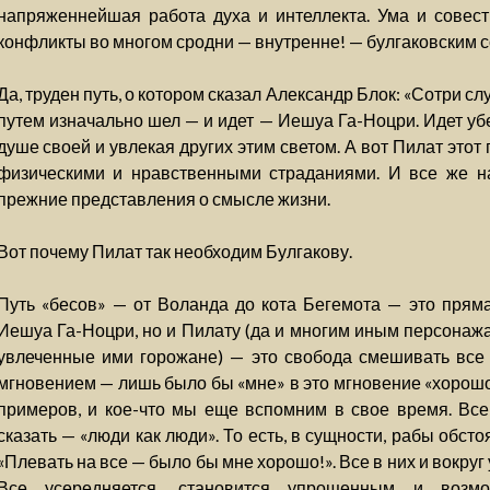
напряженнейшая работа духа и интеллекта. Ума и совест
конфликты во многом сродни — внутренне! — булгаковским с
Да, труден путь, о котором сказал Александр Блок: «Сотри сл
путем изначально шел — и идет — Иешуа Га-Ноцри. Идет убе
душе своей и увлекая других этим светом. А вот Пилат этот 
физическими и нравственными страданиями. И все же н
прежние представления о смысле жизни.
Вот почему Пилат так необходим Булгакову.
Путь «бесов» — от Воланда до кота Бегемота — это прям
Иешуа Га-Ноцри, но и Пилату (да и многим иным персонажам
увлеченные ими горожане) — это свобода смешивать все 
мгновением — лишь было бы «мне» в это мгновение «хорошо»
примеров, и кое-что мы еще вспомним в свое время. Все
сказать — «люди как люди». То есть, в сущности, рабы обст
«Плевать на все — было бы мне хорошо!». Все в них и вокруг 
Все усередняется, становится упрощенным и возм