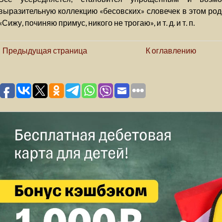
выразительную коллекцию «бесовских» словечек в этом род
«Сижу, починяю примус, никого не трогаю», и т. д. и т. п.
Предыдущая страница
К оглавлению