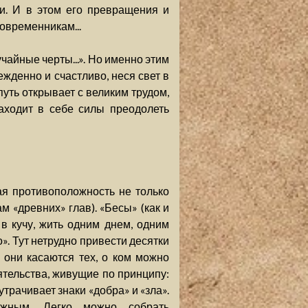
и. И в этом его превращения и
овременникам...
учайные черты...». Но именно этим
жденно и счастливо, неся свет в
путь открывает с великим трудом,
аходит в себе силы преодолеть
ая противоположность не только
 «древних» глав). «Бесы» (как и
в кучу, жить одним днем, одним
. Тут нетрудно привести десятки
 они касаются тех, о ком можно
оятельства, живущие по принципу:
утрачивает знаки «добра» и «зла».
ожным. Легко можно собрать