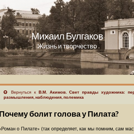
Михаил Булгаков
Жизнь и творчество
Вернуться к
В.М. Акимов. Свет правды художника: пе
размышления, наблюдения, полемика
Почему болит голова у Пилата?
«Роман о Пилате» (так определяет, как мы помним, сам маст