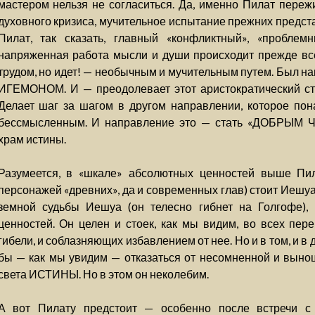
мастером нельзя не согласиться. Да, именно Пилат пережи
духовного кризиса, мучительное испытание прежних предст
Пилат, так сказать, главный «конфликтный», «проблем
напряженная работа мысли и души происходит прежде все
трудом, но идет! — необычным и мучительным путем. Был н
ИГЕМОНОМ. И — преодолевает этот аристократический ста
Делает шаг за шагом в другом направлении, которое пона
бессмысленным. И направление это — стать «ДОБРЫМ 
храм истины.
Разумеется, в «шкале» абсолютных ценностей выше Пил
персонажей «древних», да и современных глав) стоит Иешуа
земной судьбы Иешуа (он телесно гибнет на Голгофе),
ценностей. Он целен и стоек, как мы видим, во всех пер
гибели, и соблазняющих избавлением от нее. Но и в том, и 
бы — как мы увидим — отказаться от несомненной и выно
света ИСТИНЫ. Но в этом он неколебим.
А вот Пилату предстоит — особенно после встречи с