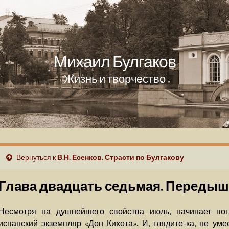
Михаил Булгаков
Жизнь и творчество
Вернуться к
В.Н. Есенков. Страсти по Булгакову
Глава двадцать седьмая. Передыш
Несмотря на душнейшего свойства июль, начинает по
испанский экземпляр «Дон Кихота». И, глядите-ка, не уме