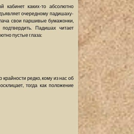
й кабинет каких-то абсолютно
едъявляет очередному падишаху-
лача свои паршивые бумажонки,
 подтвердить. Падишах читает
лютно пустые глаза:
 крайности редко, кому из нас об
склицает, тогда как положение