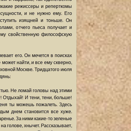
никакие режиссеры и реперткомы
сущности, и не нужно ему. Его
оступить изящней и тоньше. Он
ами, отчего пьеса получает и
 ему свойственную философскую
евает его. Он мечется в поисках
е может найти, и все ему скверно,
уховной Москве. Тридцатого июля
дянь:
стью. Не ломай головы над этими
Отдыхай! И тени, тени, больше!
Меня ты можешь пожалеть. Здесь
дым днем становится все хуже.
аренье. За ними какие-то зеленые
 на голове, хнычет. Рассказывает,