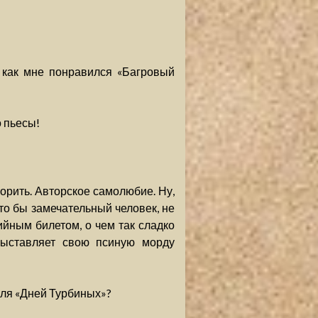
, как мне понравился «Багровый
о пьесы!
орить. Авторское самолюбие. Ну,
дто бы замечательный человек, не
йным билетом, о чем так сладко
выставляет свою псиную морду
акля «Дней Турбиных»?