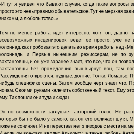
«И тут я увидел, что бывают случаи, когда такие вопросы 
просто это невытравимо обывательское. Тут не мерзкая зави
знакомы, а любопытство...»
Тем не менее работа идет интересно, хотя он, давно 
всевозможных инсценировок, ведет ее просто, уже не 
колоннад, как пробовал это делать во время работы над «М
колоннады и Первые нынешним режиссерам, не по зуб
вахтанговцы, и он уже заранее знает, что все, что он позво
вахтанговцы без промедления вышвырнут вон, там попр
Рассуждения откроются, нудные, долгие. Толки. Ломанье. 
нибудь специфике сцены. Затем вообще черт знает что. Пр
ночам. Своими руками калечить собственный текст. Ему это
ему. Так пошли они туда и сюда!
Он по возможности заглушает авторский голос. Не рас
которых бы не было у самого, как он его величает шутя, 
тоже не сочиняет. И не переставляет эпизодов с места на ме
И если он все-таки вводит Альдонсу, а также любовь Анто