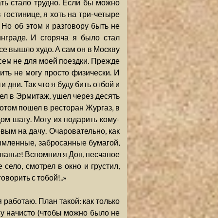
ать стало трудно. Если бы можно
 гостинице, я хоть на три-четыре
. Но об этом и разговору быть не
нграде. И сгоряча я было стал
все вышло худо. А сам он в Москву
всем не для моей поездки. Прежде
ить не могу просто физически. И
 дни. Так что я буду бить отбой и
ел в Эрмитаж, ушел через десять
Потом пошел в ресторан Жургаз, в
ом шагу. Могу их подарить кому-
овым на дачу. Очаровательно, как
дымленные, забросанные бумагой,
упанье! Вспомнил я Дон, песчаное
 село, смотрел в окно и грустил,
оворить с тобой!..»
 работаю. План такой: как только
су начисто (чтобы можно было не