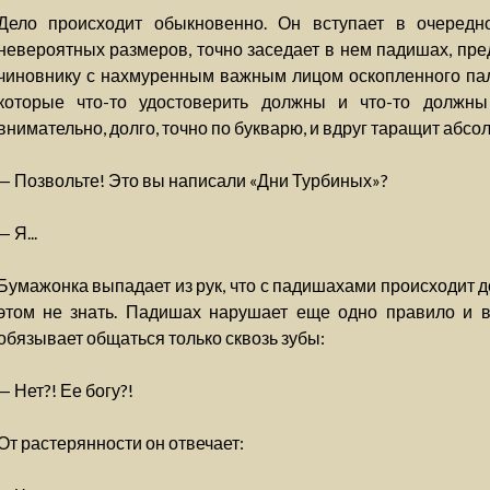
Дело происходит обыкновенно. Он вступает в очередно
невероятных размеров, точно заседает в нем падишах, пр
чиновнику с нахмуренным важным лицом оскопленного па
которые что-то удостоверить должны и что-то должны
внимательно, долго, точно по букварю, и вдруг таращит абсо
— Позвольте! Это вы написали «Дни Турбиных»?
— Я...
Бумажонка выпадает из рук, что с падишахами происходит до
этом не знать. Падишах нарушает еще одно правило и во
обязывает общаться только сквозь зубы:
— Нет?! Ее богу?!
От растерянности он отвечает: