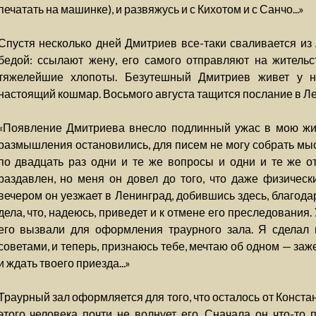
печатать на машинке), и развяжусь и с Кихотом и с Санчо...»
Спустя несколько дней Дмитриев все-таки сваливается из
бедой: ссылают жену, его самого отправляют на жительс
тяжелейшие хлопоты. Безутешный Дмитриев живет у н
настоящий кошмар. Восьмого августа тащится послание в Л
«Появление Дмитриева внесло подлинный ужас в мою жиз
размышления остановились, для писем не могу собрать мыс
по двадцать раз одни и те же вопросы и одни и те же о
раздавлен, но меня он довел до того, что даже физическ
вечером он уезжает в Ленинград, добившись здесь, благод
дела, что, надеюсь, приведет и к отмене его преследования.
его вызвали для оформления траурного зала. Я сделал в
советами, и теперь, признаюсь тебе, мечтаю об одном — заж
и ждать твоего приезда...»
Траурный зал оформляется для того, что осталось от Конст
этого человека почти не волнует его. Сначала он что-то