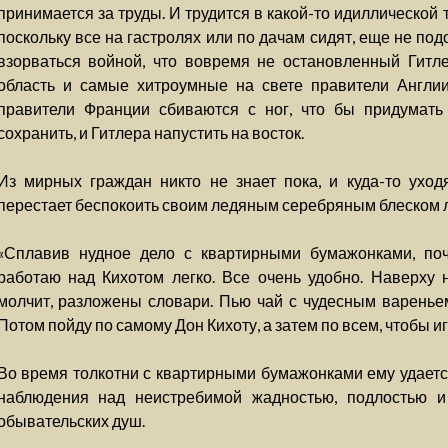
принимается за труды. И трудится в какой-то идиллической
поскольку все на гастролях или по дачам сидят, еще не под
взорваться войной, что вовремя не остановленный Гитле
область и самые хитроумные на свете правители Англи
правители Франции сбиваются с ног, что бы придумать 
сохранить, и Гитлера напустить на восток.
Из мирных граждан никто не знает пока, и куда-то уход
перестает беспокоить своим ледяным серебряным блеском л
«Сплавив нудное дело с квартирными бумажонками, поч
работаю над Кихотом легко. Все очень удобно. Наверху 
молчит, разложены словари. Пью чай с чудесным вареньем
Потом пойду по самому Дон Кихоту, а затем по всем, чтобы игр
Во время толкотни с квартирными бумажонками ему удает
наблюдения над неистребимой жадностью, подлостью 
обывательских душ.