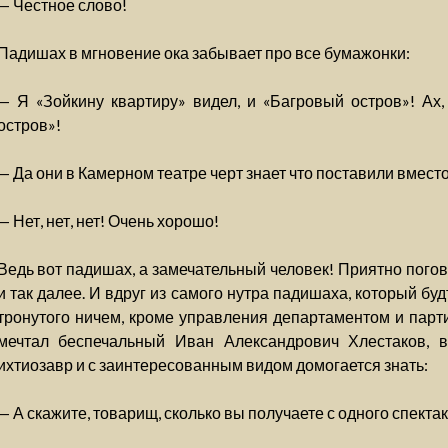
— Честное слово!
Падишах в мгновение ока забывает про все бумажонки:
— Я «Зойкину квартиру» видел, и «Багровый остров»! Ах
остров»!
— Да они в Камерном театре черт знает что поставили вмест
— Нет, нет, нет! Очень хорошо!
Ведь вот падишах, а замечательный человек! Приятно погов
и так далее. И вдруг из самого нутра падишаха, который бу
тронутого ничем, кроме управления департаментом и парти
мечтал беспечальный Иван Александрович Хлестаков, 
ихтиозавр и с заинтересованным видом домогается знать:
— А скажите, товарищ, сколько вы получаете с одного спект