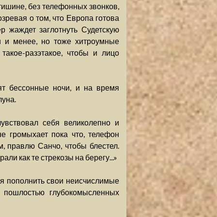
 тишине, без телефонных звонков,
озревая о том, что Европа готова
р жаждет заглотнуть Судетскую
и и менее, но тоже хитроумные
такое-разэтакое, чтобы и лицо
ят бессонные ночи, и на время
уна.
увствовал себя великолепно и
не громыхает пока что, телефон
, правлю Санчо, чтобы блестел.
али как те стрекозы на берегу...»
ся пополнить свои неисчислимые
и пошлостью глубокомысленных