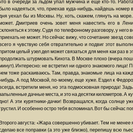
что в очереди за льдом упал мужчина и еще кто-то. Работ
было надеяться, что, приехав куда-нибудь, найдешь номер в
дня уехал бы из Москвы. Ну, хоть, скажем, глянуть на море
может. Дмитриев очень зовет меня навестить его в Лени
склоняться к этому. Судя по телефонному разговору, у него 
приехать не может. Но сейчас вижу, что сочетание звезд со
всего я чувствую себя отвратительно и подвиг этот выполн
притом целый узел дел может связаться для меня как раз в эти
продолжать штурмовать Кихота. В Москве плохо (вчера пош
минут). Интересно: не встретил ни одного знакомого лица! 
чем тоже раскаиваюсь. Там, правда, знакомые лица на кажд
нибудь. А под Москвой, по-моему, еще хуже. Ездил к Федор
всегда, встретили меня, но эта подмосковная природа! За
запыленные дачные места, и это на десятки километров. А к
дно! А эти курятники-дачки! Возвращался, когда солнце уже
грустил. И особенно остро тебя вспоминал. Вот бы сейчас пог
Второго августа: «Жара совершенно убивает. Тем не менее я
сделаю все поправки (а это уже близко), перепишу всю пье