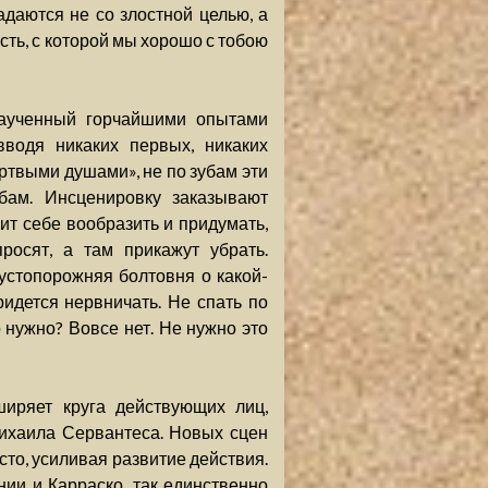
задаются не со злостной целью, а
сть, с которой мы хорошо с тобою
наученный горчайшими опытами
вводя никаких первых, никаких
ертвыми душами», не по зубам эти
ам. Инсценировку заказывают
лит себе вообразить и придумать,
осят, а там прикажут убрать.
Пустопорожняя болтовня о какой-
идется нервничать. Не спать по
 нужно? Вовсе нет. Не нужно это
ширяет круга действующих лиц,
Михаила Сервантеса. Новых сцен
сто, усиливая развитие действия.
нии и Карраско, так единственно