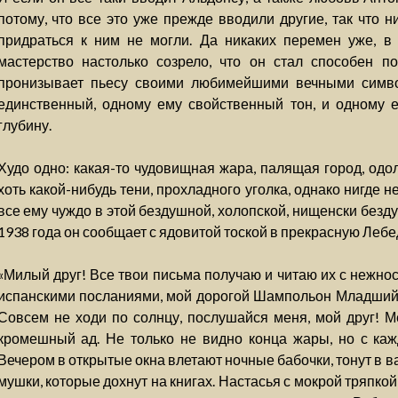
потому, что все это уже прежде вводили другие, так что 
придраться к ним не могли. Да никаких перемен уже, в 
мастерство настолько созрело, что он стал способен п
пронизывает пьесу своими любимейшими вечными символ
единственный, одному ему свойственный тон, и одному
глубину.
Худо одно: какая-то чудовищная жара, палящая город, одол
хоть какой-нибудь тени, прохладного уголка, однако нигде н
все ему чуждо в этой бездушной, холопской, нищенски безд
1938 года он сообщает с ядовитой тоской в прекрасную Лебе
«Милый друг! Все твои письма получаю и читаю их с нежно
испанскими посланиями, мой дорогой Шампольон Младший! 
Совсем не ходи по солнцу, послушайся меня, мой друг! 
кромешный ад. Не только не видно конца жары, но с каж
Вечером в открытые окна влетают ночные бабочки, тонут в в
мушки, которые дохнут на книгах. Настасья с мокрой тряпкой