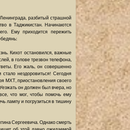
 Ленинграда, разбитый страшной
тво в Таджикистан. Начинаются
его. Ему приходится пережить
ебедянь:
нь. Кихот остановился, важные
лей, в голове трезвон телефона,
тветы. Его жаль, он совершенно
и стало нездоровиться! Сегодня
аря МХТ, приостановления своего
 Уезжать он должен был вчера, но
се, что мог, чтобы помочь ему
ечь лампу и погрузиться в тишину
антина Сергеевича. Однако смерть
 пишет об этой давно ожидаемой