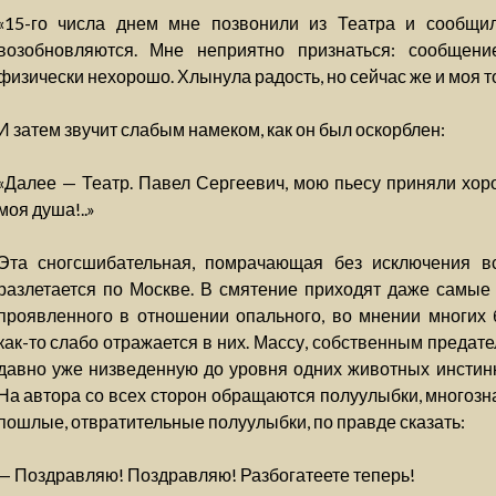
«15-го числа днем мне позвонили из Театра и сообщил
возобновляются. Мне неприятно признаться: сообщен
физически нехорошо. Хлынула радость, но сейчас же и моя то
И затем звучит слабым намеком, как он был оскорблен:
«Далее — Театр. Павел Сергеевич, мою пьесу приняли хоро
моя душа!..»
Эта сногсшибательная, помрачающая без исключения в
разлетается по Москве. В смятение приходят даже самые
проявленного в отношении опального, во мнении многих 
как-то слабо отражается в них. Массу, собственным преда
давно уже низведенную до уровня одних животных инстинкт
На автора со всех сторон обращаются полуулыбки, многозн
пошлые, отвратительные полуулыбки, по правде сказать:
— Поздравляю! Поздравляю! Разбогатеете теперь!