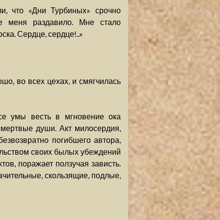
и, что «Дни Турбиных» срочно
ие меня раздавило. Мне стало
ска. Сердце, сердце!..»
шо, во всех цехах, и смягчилась
се умы весть в мгновение ока
 мертвые души. Акт милосердия,
безвозвратно погибшего автора,
тельством своих былых убеждений
ов, поражает ползучая зависть.
ачительные, скользящие, подлые,