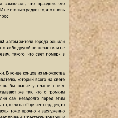
 заключает, что праздник его
И не столько радует то, что вновь
прос:
ик! Затем жители города решили
 кто-либо другой не желает или не
вич, такого, что свет померк в
и. В конце концов из множества
вателю, который всего на свете
ишь бы нынче у власти стоял.
азывают же так, кто с громким
алин сам незадолго перед этим
, то ли на «Горячее сердце», то
аха» тоже прочно и заслуженно
еет причин. Спектакль товарищу