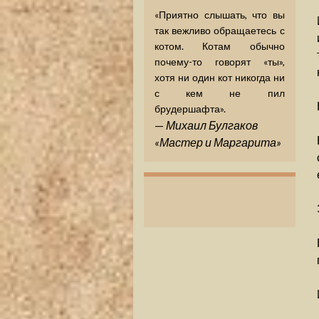
«Приятно слышать, что вы
так вежливо обращаетесь с
котом. Котам обычно
почему-то говорят «ты»,
хотя ни один кот никогда ни
с кем не пил
брудершафта».
—
Михаил Булгаков
«Мастер и Маргарита»