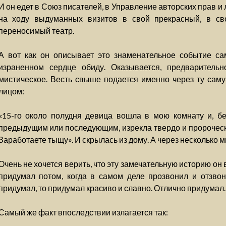
И он едет в Союз писателей, в Управление авторских прав и
на ходу выдуманных визитов в свой прекрасный, в с
переносимый театр.
А вот как он описывает это знаменательное событие сам
израненном сердце обиду. Оказывается, предварительн
мистическое. Весть свыше подается именно через ту сам
лицом:
«15-го около полудня девица вошла в мою комнату и, бе
предыдущим или последующим, изрекла твердо и пророчески
Заработаете тыщу». И скрылась из дому. А через несколько ми
Очень не хочется верить, что эту замечательную историю о
придумал потом, когда в самом деле прозвонил и отзвон
придумал, то придумал красиво и славно. Отлично придумал.
Самый же факт впоследствии излагается так: