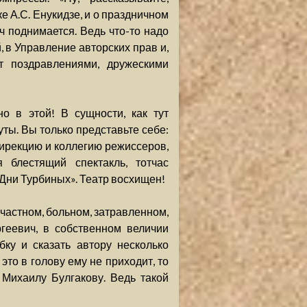
е А.С. Енукидзе, и о праздничном
 поднимается. Ведь что-то надо
, в Управление авторских прав и,
т поздравлениями, дружескими
о в этой! В сущности, как тут
уты. Вы только представьте себе:
дирекцию и коллегию режиссеров,
 блестящий спектакль, тотчас
Дни Турбиных». Театр восхищен!
счастном, больном, затравленном,
геевич, в собственном величии
бку и сказать автору несколько
это в голову ему не приходит, то
 Михаилу Булгакову. Ведь такой