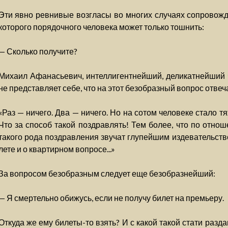
Эти явно ревнивые возгласы во многих случаях сопровож
которого порядочного человека может только тошнить:
— Сколько получите?
Михаил Афанасьевич, интеллигентнейший, деликатнейший ч
не представляет себе, что на этот безобразный вопрос отвеча
«Раз — ничего. Два — ничего. Но на сотом человеке стало тя
Что за способ такой поздравлять! Тем более, что по отно
такого рода поздравления звучат глупейшим издевательств
лете и о квартирном вопросе...»
За вопросом безобразным следует еще безобразнейший:
— Я смертельно обижусь, если не получу билет на премьеру.
Откуда же ему билеты-то взять? И с какой такой стати раздав