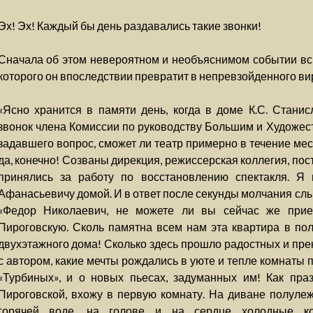
Эх! Эх! Каждый бы день раздавались такие звонки!
Сначала об этом невероятном и необъяснимом событии вс
которого он впоследствии превратит в непревзойденного ви
«Ясно хранится в памяти день, когда в доме К.С. Стани
звонок члена Комиссии по руководству Большим и Художест
задавшего вопрос, сможет ли театр примерно в течение мес
да, конечно! Созваны дирекция, режиссерская коллегия, пост
принялись за работу по восстановлению спектакля. Я
Афанасьевичу домой. И в ответ после секунды молчания сл
«Федор Николаевич, не можете ли вы сейчас же прие
Пироговскую. Сколь памятна всем нам эта квартира в по
двухэтажного дома! Сколько здесь прошло радостных и пре
с автором, какие мечты рождались в уюте и тепле комнаты 
«Турбиных», и о новых пьесах, задуманных им! Как пра
Пироговской, вхожу в первую комнату. На диване полуле
горячей воде, на голове и на сердце холодные ком