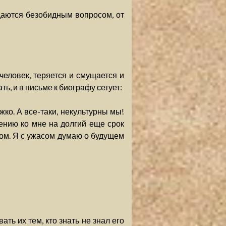
даются безобидным вопросом, от
еловек, теряется и смущается и
ть, и в письме к биографу сетует:
жко. А все-таки, некультурны мы!
шению ко мне на долгий еще срок
ом. Я с ужасом думаю о будущем
ать их тем, кто знать не знал его