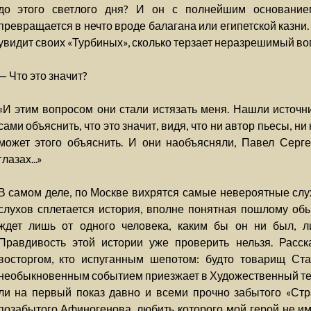
до этого светлого дня? И он с полнейшим основанием
превращается в нечто вроде балагана или египетской казни. 
увидит своих «Турбиных», сколько терзает неразрешимый во
— Что это значит?
«И этим вопросом они стали истязать меня. Нашли источн
сами объяснить, что это значит, видя, что ни автор пьесы, ни
может этого объяснить. И они наобъясняли, Павел Сергее
глазах...»
В самом деле, по Москве вихрятся самые невероятные слух
слухов сплетается история, вполне понятная пошлому обы
ждет лишь от одного человека, каким бы он ни был, л
Правдивость этой истории уже проверить нельзя. Расск
восторгом, кто испуганным шепотом: будто товарищ Ст
необыкновенным событием приезжает в Художественный театр
ли на первый показ давно и всеми прочно забытого «Стр
позабытого Афиногенова, любить которого мой герой не им