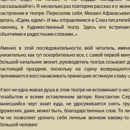
рассказывайте!» Я несколько раз повторяю рассказ и о звонк
настроении в театре. Пересилив себя, Михаил Афанасьевич
делать. «Едем, едем!» И мы отправляемся в Союз писателей
наконец, в Художественный театр. Здесь его встречаю
объятиями и радостными словами...»
Именно в этой последовательности, мой читатель, именн
унизительно, как тут оскорбительно все, с самой первой мин
большой начальник звонит, руководитель театра созывает 
настоящий праздник, поскольку на сцену возвращается
принимаются восстанавливать принесшие истинную славу «
И вот ни одна живая душа в этом театре не вспоминает о не
позабытом и всеми оставленном авторе. Константин Сер
занесшийся черт знает куда, не удосуживается снять тру
дружеских, даже, может быть, благодарственных слов. То ли 
ли не позволяет уронить себя личным звонком какому-то
большой человек!