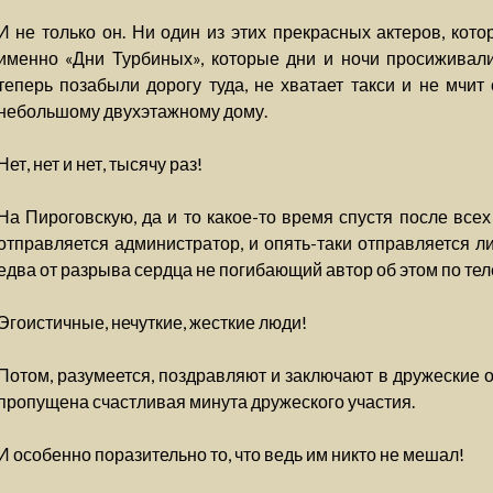
И не только он. Ни один из этих прекрасных актеров, кот
именно «Дни Турбиных», которые дни и ночи просиживали
теперь позабыли дорогу туда, не хватает такси и не мчит
небольшому двухэтажному дому.
Нет, нет и нет, тысячу раз!
На Пироговскую, да и то какое-то время спустя после все
отправляется администратор, и опять-таки отправляется ли
едва от разрыва сердца не погибающий автор об этом по тел
Эгоистичные, нечуткие, жесткие люди!
Потом, разумеется, поздравляют и заключают в дружеские об
пропущена счастливая минута дружеского участия.
И особенно поразительно то, что ведь им никто не мешал!