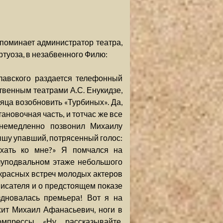
поминает администратор театра,
ртуоза, в незабвенного Филю:
славского раздается телефонный
венным театрами А.С. Енукидзе,
яца возобновить «Турбиных». Да,
ановочная часть, и тотчас же все
 немедленно позвонил Михаилу
ышу упавший, потрясенный голос:
хать ко мне?» Я помчался на
луподвальном этаже небольшого
красных встреч молодых актеров
писателя и о предстоящем показе
здновалась премьера! Вот я на
жит Михаил Афанасьевич, ноги в
прессы. «Ну, рассказывайте,