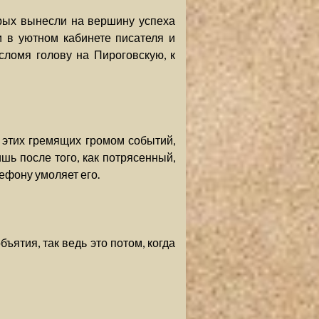
орых вынесли на вершину успеха
 в уютном кабинете писателя и
 сломя голову на Пироговскую, к
х этих гремящих громом событий,
шь после того, как потрясенный,
ефону умоляет его.
ъятия, так ведь это потом, когда