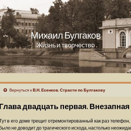
Михаил Булгаков
Жизнь и творчество
Вернуться к
В.Н. Есенков. Страсти по Булгакову
Глава двадцать первая. Внезапная
Тут в его доме трещит отремонтированный как раз телефон, и
было не доводит до трагического исхода, настолько неожидан