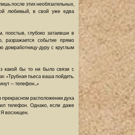
 лишь после этих необязательных,
вой любимый, в свой уже едва
, поостыв, глубоко затаивши в
о, разражается событие прямо
ую домработницу-дуру с круглым
з какой бы то ни было связи с
: «Трубная пьеса ваша пойдеть.
нут — телефон...»
н в прекрасном расположении духа
ил телефон. Однако, если даже
 Я восхищен.