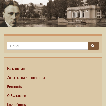
Михаил Булгаков
На главную
Даты жизни и творчества
Биография
О Булгакове
Круг общения