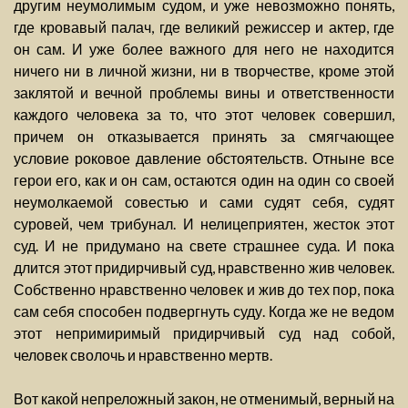
другим неумолимым судом, и уже невозможно понять,
где кровавый палач, где великий режиссер и актер, где
он сам. И уже более важного для него не находится
ничего ни в личной жизни, ни в творчестве, кроме этой
заклятой и вечной проблемы вины и ответственности
каждого человека за то, что этот человек совершил,
причем он отказывается принять за смягчающее
условие роковое давление обстоятельств. Отныне все
герои его, как и он сам, остаются один на один со своей
неумолкаемой совестью и сами судят себя, судят
суровей, чем трибунал. И нелицеприятен, жесток этот
суд. И не придумано на свете страшнее суда. И пока
длится этот придирчивый суд, нравственно жив человек.
Собственно нравственно человек и жив до тех пор, пока
сам себя способен подвергнуть суду. Когда же не ведом
этот непримиримый придирчивый суд над собой,
человек сволочь и нравственно мертв.
Вот какой непреложный закон, не отменимый, верный на