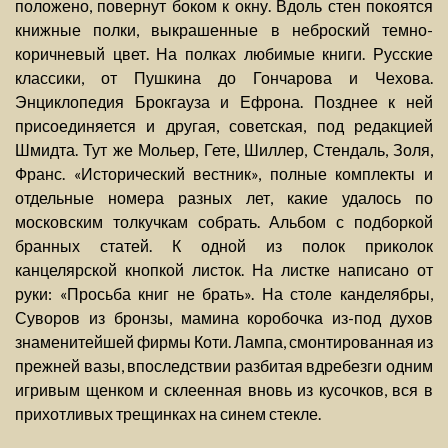
положено, повернут боком к окну. Вдоль стен покоятся
книжные полки, выкрашенные в неброский темно-
коричневый цвет. На полках любимые книги. Русские
классики, от Пушкина до Гончарова и Чехова.
Энциклопедия Брокгауза и Ефрона. Позднее к ней
присоединяется и другая, советская, под редакцией
Шмидта. Тут же Мольер, Гете, Шиллер, Стендаль, Золя,
Франс. «Исторический вестник», полные комплекты и
отдельные номера разных лет, какие удалось по
московским толкучкам собрать. Альбом с подборкой
бранных статей. К одной из полок приколок
канцелярской кнопкой листок. На листке написано от
руки: «Просьба книг не брать». На столе канделябры,
Суворов из бронзы, мамина коробочка из-под духов
знаменитейшей фирмы Коти. Лампа, смонтированная из
прежней вазы, впоследствии разбитая вдребезги одним
игривым щенком и склеенная вновь из кусочков, вся в
прихотливых трещинках на синем стекле.