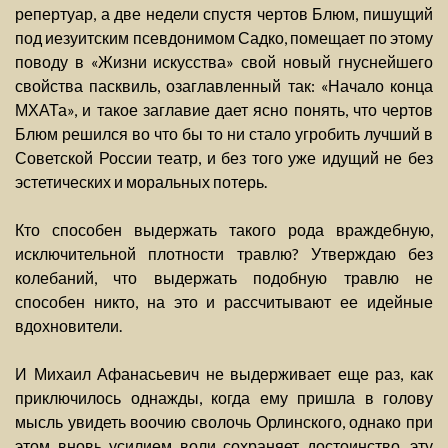
репертуар, а две недели спустя чертов Блюм, пишущий
под иезуитским псевдонимом Садко, помещает по этому
поводу в «Жизни искусства» свой новый гнуснейшего
свойства пасквиль, озаглавленный так: «Начало конца
МХАТа», и такое заглавие дает ясно понять, что чертов
Блюм решился во что бы то ни стало угробить лучший в
Советской России театр, и без того уже идущий не без
эстетических и моральных потерь.
Кто способен выдержать такого рода враждебную,
исключительной плотности травлю? Утверждаю без
колебаний, что выдержать подобную травлю не
способен никто, на это и рассчитывают ее идейные
вдохновители.
И Михаил Афанасьевич не выдерживает еще раз, как
приключилось однажды, когда ему пришла в голову
мысль увидеть воочию сволочь Орлинского, однако при
этом вновь усилием воли сохраняет достоинство, эту