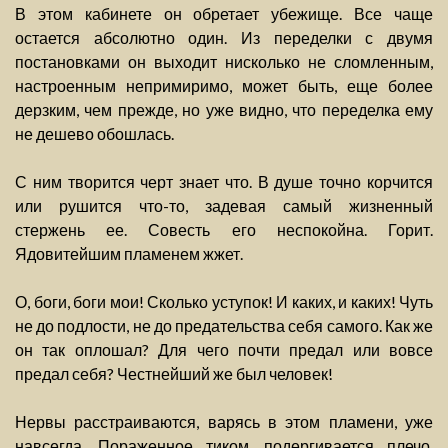
В этом кабинете он обретает убежище. Все чаще
остается абсолютно один. Из переделки с двумя
постановками он выходит нисколько не сломленным,
настроенным непримиримо, может быть, еще более
дерзким, чем прежде, но уже видно, что переделка ему
не дешево обошлась.
С ним творится черт знает что. В душе точно корчится
или рушится что-то, задевая самый жизненный
стержень ее. Совесть его неспокойна. Горит.
Ядовитейшим пламенем жжет.
О, боги, боги мои! Сколько уступок! И каких, и каких! Чуть
не до подлости, не до предательства себя самого. Как же
он так оплошал? Для чего почти предал или вовсе
предал себя? Честнейший же был человек!
Нервы расстраиваются, варясь в этом пламени, уже
навсегда. Пораженное тиком, подергивается плечо.