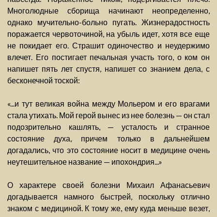
Многолюдные сборища начинают неопределенно,
однако мучительно-больно пугать. Жизнерадостность
поражается червоточиной, на убыль идет, хотя все еще
не покидает его. Страшит одиночество и неудержимо
влечет. Его постигает печальная участь того, о ком он
напишет пять лет спустя, напишет со знанием дела, с
бесконечной тоской:
«...и тут великая война между Мольером и его врагами
стала утихать. Мой герой вынес из нее болезнь — он стал
подозрительно кашлять, — усталость и странное
состояние духа, причем только в дальнейшем
догадались, что это состояние носит в медицине очень
неутешительное название — ипохондрия...»
О характере своей болезни Михаил Афанасьевич
догадывается намного быстрей, поскольку отлично
знаком с медициной. К тому же, ему куда меньше везет,