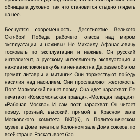
обнищала духовно, так что становится стыдно глядеть
на нее.
Беснуется современность. Десятилетие Великого
Октября! Победа рабочего класса над миром
эксплуатации и наживы! Не Михаилу Афанасьевичу
тосковать по эксплуатации и наживе. Он русский
интеллигент, а русскому интеллигенту эксплуатация и
нажива испокон веку была ненавистна. Да разве об этом
гремят литавры и митинги? Они торжествуют победу
насилия над насилием. Они прославляют жестокость.
Поэт Маяковский пишет поэму. Она идет нарасхват. Ее
печатают «Комсомольская правда», «Молодая гвардия»,
«Рабочая Москва». И сам поэт нарасхват. Он читает
поэму, грозный, высокий, прямой в Красном зале
Московского комитета ВКП(б), в Политехническом
музее, в Доме печати, в Колонном зале Дома союзов, по
всей стране. Раскатывает бас: