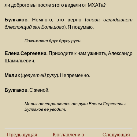
ли доброго вы после этого видели от МХАТа?
Булгаков
. Немного, это верно (
снова оглядывает
блестящий зал Большого
). Я подумаю.
Пожимают друг другу руки.
Елена Сергеевна
. Приходите к нам ужинать, Александр
Шамильевич.
Мелик
(
целует ей руку
). Непременно.
Булгаков
. С женой.
Мелик отстраняется от руки Елены Сергеевны.
Булгаков её уводит.
Предыдущая
К оглавлению
Следующая