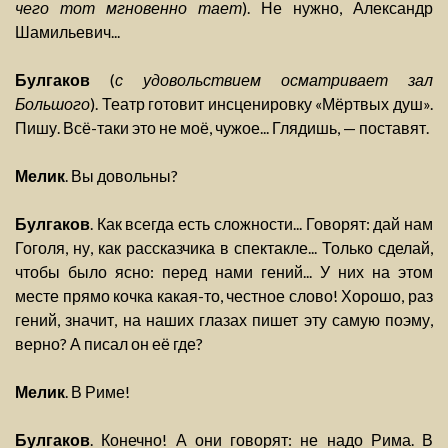
чего тот мгновенно тает
). Не нужно, Александр
Шамильевич...
Булгаков
(
с удовольствием осматривает зал
Большого
). Театр готовит инсценировку «Мёртвых душ».
Пишу. Всё-таки это не моё, чужое... Глядишь, — поставят.
Мелик
. Вы довольны?
Булгаков
. Как всегда есть сложности... Говорят: дай нам
Гоголя, ну, как рассказчика в спектакле... Только сделай,
чтобы было ясно: перед нами гений... У них на этом
месте прямо кочка какая-то, честное слово! Хорошо, раз
гений, значит, на наших глазах пишет эту самую поэму,
верно? А писал он её где?
Мелик
. В Риме!
Булгаков
. Конечно! А они говорят: не надо Рима. В