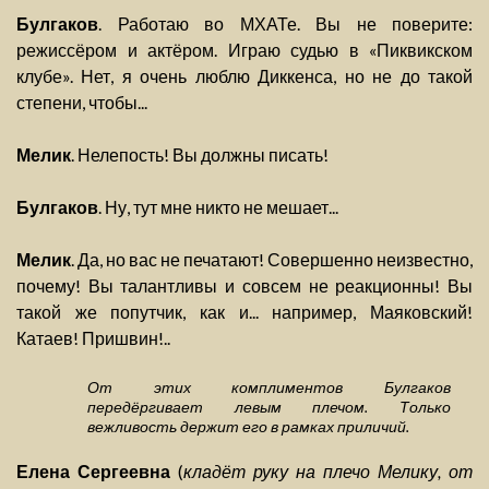
Булгаков
. Работаю во МХАТе. Вы не поверите:
режиссёром и актёром. Играю судью в «Пиквикском
клубе». Нет, я очень люблю Диккенса, но не до такой
степени, чтобы...
Мелик
. Нелепость! Вы должны писать!
Булгаков
. Ну, тут мне никто не мешает...
Мелик
. Да, но вас не печатают! Совершенно неизвестно,
почему! Вы талантливы и совсем не реакционны! Вы
такой же попутчик, как и... например, Маяковский!
Катаев! Пришвин!..
От этих комплиментов Булгаков
передёргивает левым плечом. Только
вежливость держит его в рамках приличий.
Елена Сергеевна
(
кладёт руку на плечо Мелику, от