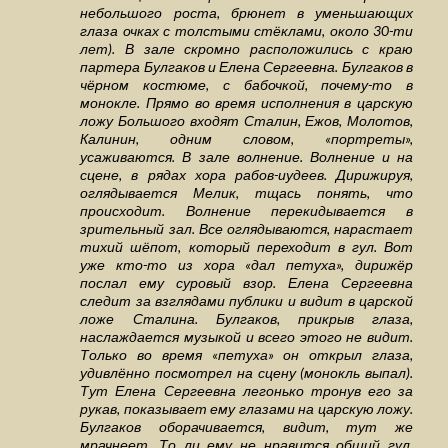
небольшого роста, брюнет в уменьшающих
глаза очках с толстыми стёклами, около 30-ти
лет). В зале скромно расположились с краю
партера Булгаков и Елена Сергеевна. Булгаков в
чёрном костюме, с бабочкой, почему-то в
монокле. Прямо во время исполнения в царскую
ложу Большого входят Сталин, Ежов, Молотов,
Калинин, одним словом, «портреты»,
усаживаются. В зале волнение. Волнение и на
сцене, в рядах хора рабов-иудеев. Дирижируя,
оглядывается Мелик, тщась понять, что
происходит. Волнение перекидывается в
зрительный зал. Все оглядываются, нарастает
тихий шёпот, который переходит в гул. Вот
уже кто-то из хора «дал петуха», дирижёр
послал ему суровый взор. Елена Сергеевна
следит за взглядами публики и видит в царской
ложе Сталина. Булгаков, прикрыв глаза,
наслаждается музыкой и всего этого не видит.
Только во время «петуха» он открыл глаза,
удивлённо посмотрел на сцену (монокль выпал).
Тут Елена Сергеевна легонько тронув его за
рукав, показывает ему глазами на царскую ложу.
Булгаков оборачивается, видит, тут же
мрачнеет. То ли ему не нравится общий гул,