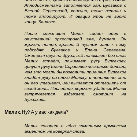
Аплодисментами заполняется зал. Булгаков с
Еленой Сергеевной, конечно, тоже встали и
тоже аплодируют. И овации этой не видно
конца. Занавес.
После спектакля Мелик сидит один в
опустевшей оркестровой яме, думает. Он
мрачен, потен, красен. В пустом зале к нему
подходят Булгаков и Елена Сергеевна.
Смотрят друг на друга, всё понимают без слов.
Мелик встаёт, пожимает руку Булгакову,
целует руку Елене Сергеевне несколько дольше,
чем это могли бы позволить приличия. Булгаков
кладёт руку на плечо Мелику, и непонятно, это
он его утешает, или пытается оттащить от
своей жены. Последнее, впрочем, удаётся. Мелик
выпрямляется, вздыхает, смотрит на
Булгакова.
Мелик
. Ну? А у вас как дела?
Мелик говорит с едва заметным армянским
акцентом, не коверкая слова.