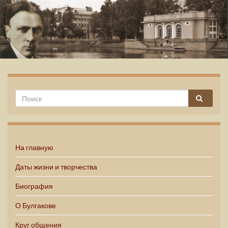
Михаил Булгаков
На главную
Даты жизни и творчества
Биография
О Булгакове
Круг общения