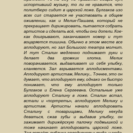
испортивший музыку, то ли не нравится, что
политбюро сидит в царской ложе. Булгаков изо
всех сил старается не участвовать в общем
оживлении, как и Мелик-Пашаев, который не
прекращает дирижировать, пытается собрать
артистов и сделать всё, чтобы они допели. Кое-
как доигрывают, заканчивают номер и тут
воцаряется тишина. Обычно в этом месте все
аплодируют, но зал Большого театра молчит.
И тут Сталин медленно поднимает руки и
делает два громких хлопка. Мелик
поворачивается, выдавливает из себя улыбку,
кланяется. Зал взрывается аплодисментами.
Аплодируют артистам, Мелику... Точнее, это он
думает, что аплодируют ему, однако он быстро
понимает, что ему аплодирует только
Булгаков и Елена Сергеевна. Остальные уже
аплодируют Сталину в ложе. Сталин встал,
встали и «портреты», аплодируют Мелику и
артистам. Артисты начали аплодировать
Сталину с товарищами, Мелику некуда
деваться, сжав зубы и выдавив улыбку, он
зажимает дирижёрскую палочку подмышкой и
тоже начинает аплодировать царской ложе.
Зал встаёт, публика аплодирует и туда, и сюда.