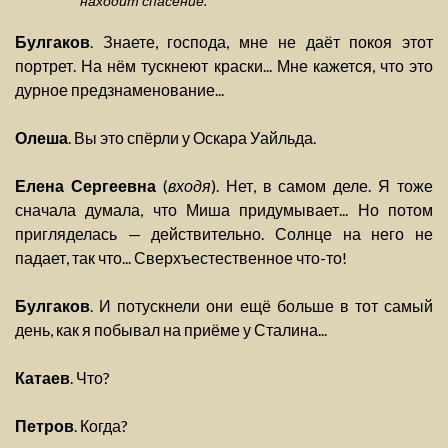
находит спасение.
Булгаков
. Знаете, господа, мне не даёт покоя этот
портрет. На нём тускнеют краски... Мне кажется, что это
дурное предзнаменование...
Олеша
. Вы это спёрли у Оскара Уайльда.
Елена Сергеевна
(
входя
). Нет, в самом деле. Я тоже
сначала думала, что Миша придумывает... Но потом
пригляделась — действительно. Солнце на него не
падает, так что... Сверхъестественное что-то!
Булгаков
. И потускнели они ещё больше в тот самый
день, как я побывал на приёме у Сталина...
Катаев
. Что?
Петров
. Когда?