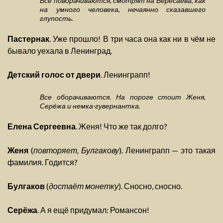
Все поворачиваются, смотрят на Вересаева, как
на умного человека, нечаянно сказавшего
глупость.
Пастернак
. Уже прошло! В три часа она как ни в чём не
бывало уехала в Ленинград.
Детский голос от двери
. Ленинграпп!
Все оборачиваются. На пороге стоит Женя,
Серёжа и немка-гувернантка.
Елена Сергеевна
. Женя! Что же так долго?
Женя
(
повторяет, Булгакову
). Ленинграпп — это такая
фамилия. Годится?
Булгаков
(
достаёт монетку
). Сносно, сносно.
Серёжа
. А я ещё придумал: Романсон!