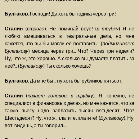
Булгаков
. Господи! Да хоть бы годика через три!
Сталин
(
строго
). Не поминай всуе! (
в трубку
) Я не
люблю вмешиваться в театральные дела, но мне
кажется, что вы бы могли её поставить... (
подмигивает
Булгакову
) месяца через три... Что? Через три недели?
Ну, что ж, это хорошо. А сколько вы думаете платить за
неё?.. (
Булгакову
) Ты сколько хочешь?
Булгаков
. Да мне бы... ну хоть бы рубликов пятьсот.
Сталин
(
качает головой, в трубку
). Я, конечно, не
специалист в финансовых делах, но мне кажется, что за
такую пьесу надо заплатить тысяч пятьдесят. Что?
Шестьдесят? Ну, что ж, платите, платите! (
Булгакову
). Ну,
вот, видишь, а ты говорил...