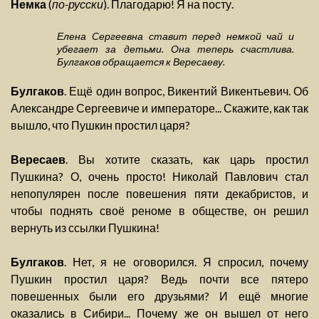
Немка
(
по-русски
). Плагодарю! Я на посту.
Елена Сергеевна ставит перед немкой чай и
убегает за детьми. Она теперь счастлива.
Булгаков обращается к Вересаеву.
Булгаков
. Ещё один вопрос, Викентий Викентьевич. Об
Александре Сергеевиче и императоре... Скажите, как так
вышло, что Пушкин простил царя?
Вересаев
. Вы хотите сказать, как царь простил
Пушкина? О, очень просто! Николай Павлович стал
непопулярен после повешения пяти декабристов, и
чтобы поднять своё реноме в обществе, он решил
вернуть из ссылки Пушкина!
Булгаков
. Нет, я не оговорился. Я спросил, почему
Пушкин простил царя? Ведь почти все пятеро
повешенных были его друзьями? И ещё многие
оказались в Сибири... Почему же он вышел от него