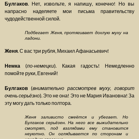
Булгаков
. Нет, извольте, я напишу, конечно! Но вы
напрасно наделяете мои письма правительству
чудодейственной силой.
Подбегает Женя, протягивает дохлую муху на
ладони.
Женя
. С вас три рубля, Михаил Афанасьевич!
Немка
(
по-немецки
). Какая гадость! Немедленно
помойте руки, Евгений!
Булгаков
(
внимательно рассмотрев муху, говорит
очень серьёзно
). Это не она! Это не Мария Ивановна! За
эту могу дать только полтора.
Женя заливисто смеётся и убегает. Но
Булгаков серьёзен. На него все выжидательно
смотрят, под взглядами ему становится
неуютно. Он оглядывается по сторонам и