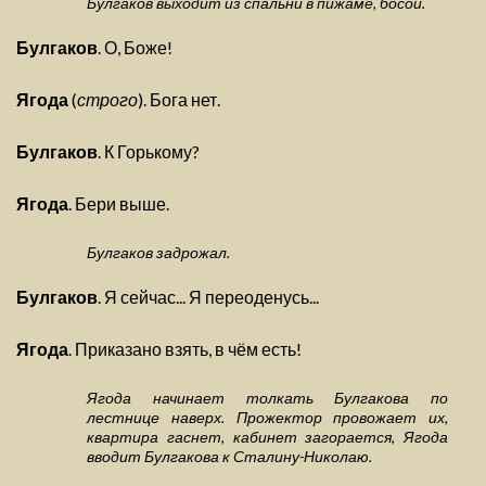
Булгаков выходит из спальни в пижаме, босой.
Булгаков
. О, Боже!
Ягода
(
строго
). Бога нет.
Булгаков
. К Горькому?
Ягода
. Бери выше.
Булгаков задрожал.
Булгаков
. Я сейчас... Я переоденусь...
Ягода
. Приказано взять, в чём есть!
Ягода начинает толкать Булгакова по
лестнице наверх. Прожектор провожает их,
квартира гаснет, кабинет загорается, Ягода
вводит Булгакова к Сталину-Николаю.