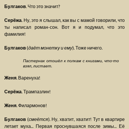
Булгаков
. Что это значит?
Серёжа
. Ну, это я слышал, как вы с мамой говорили, что
ты написал роман-сон. Вот я и подумал, что это
фамилия!
Булгаков
(
даёт монетку и ему
). Тоже ничего.
Пастернак отошёл к полкам с книгами, что-то
взял, листает.
Женя
. Варенуха!
Серёжа
. Трампазлин!
Женя
. Филармонов!
Булгаков
(
смеётся
). Ну, хватит, хватит! Тут в квартире
летает муха... Первая проснувшаяся после зимы... Её