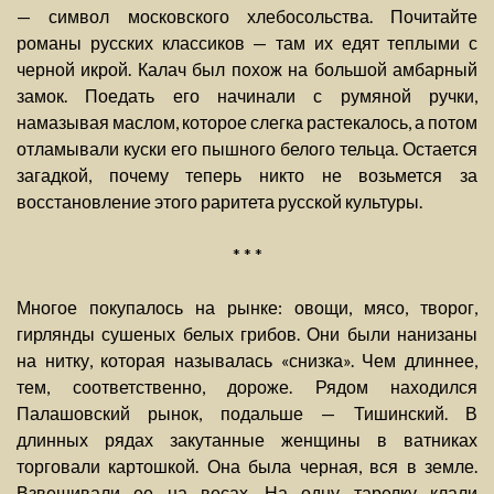
— символ московского хлебосольства. Почитайте
романы русских классиков — там их едят теплыми с
черной икрой. Калач был похож на большой амбарный
замок. Поедать его начинали с румяной ручки,
намазывая маслом, которое слегка растекалось, а потом
отламывали куски его пышного белого тельца. Остается
загадкой, почему теперь никто не возьмется за
восстановление этого раритета русской культуры.
* * *
Многое покупалось на рынке: овощи, мясо, творог,
гирлянды сушеных белых грибов. Они были нанизаны
на нитку, которая называлась «снизка». Чем длиннее,
тем, соответственно, дороже. Рядом находился
Палашовский рынок, подальше — Тишинский. В
длинных рядах закутанные женщины в ватниках
торговали картошкой. Она была черная, вся в земле.
Взвешивали ее на весах. На одну тарелку клали