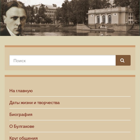
Михаил Булгаков
На главную
Даты жизни и творчества
Биография
О Булгакове
Круг общения