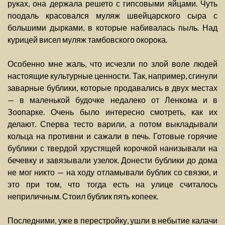
руках, она держала решето с гипсовыми яйцами. Чуть
поодаль красовался муляж швейцарского сыра с
большими дырками, в которые набивалась пыль. Над
курицей висел муляж тамбовского окорока.
Особенно мне жаль, что исчезли по злой воле людей
настоящие культурные ценности. Так, например, сгинули
заварные бублики, которые продавались в двух местах
— в маленькой будочке недалеко от Ленкома и в
Зоопарке. Очень было интересно смотреть, как их
делают. Сперва тесто варили, а потом выкладывали
кольца на противни и сажали в печь. Готовые горячие
бублики с твердой хрустящей корочкой нанизывали на
бечевку и завязывали узелок. Донести бублики до дома
не мог никто — на ходу отламывали бублик со связки, и
это при том, что тогда есть на улице считалось
неприличным. Стоил бублик пять копеек.
Последними, уже в перестройку, ушли в небытие калачи