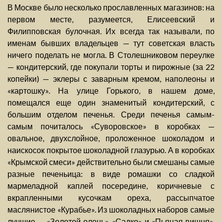
В Москве было несколько прославленных магазинов: на
первом месте, разумеется, Елисеевский и
Филипповская булочная. Их всегда так называли, по
именам бывших владельцев — тут советская власть
ничего поделать не могла. В Столешниковом переулке
— кондитерский, где покупали торты и пирожные (за 22
копейки) — эклеры с заварным кремом, наполеоны и
«картошку». На улице Горького, в нашем доме,
помещался еще один знаменитый кондитерский, с
большим отделом печенья. Среди печенья самым-
самым почиталось «Суворовское» в коробках —
овальное, двухслойное, проложенное шоколадом и
наискосок покрытое шоколадной глазурью. А в коробках
«Крымской смеси» действительно были смешаны самые
разные печеньица: в виде ромашки со сладкой
мармеладной каплей посередине, коричневые с
вкрапленными кусочкам ореха, рассыпчатое
маслянистое «Курабье». Из шоколадных наборов самые
лучшие — «Золотой олень», «Садко» и «Пьяная вишня».