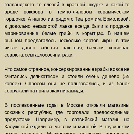
голландского со слезой в красной шкурке и какой-то
вроде рокфора в темно-лиловом керамическом
горшочке. А напротив, рядом с Театром им. Ермоловой,
в довольно неказистой лавке всегда были в продаже
маринованные белые грибы в корытцах. В нашем
рыбном предлагалось несколько сортов икры, в том
числе давно забытая паюсная, балыки, копченая
севрюга, семга, лососина, раки.
Что самое странное, консервированные крабы вовсе не
считались деликатесом и стоили очень дешево (55
копеек). Спросом они не пользовались, и из банок
сооружали на прилавках пирамиды.
В послевоенные годы в Москве открыли магазины
союзных республик, где торговали превосходными
продуктами. Например, в латвийский магазин на
Калужской ездили за маслом и миногой. В грузинском
возле площади Маяковского покупали восточные