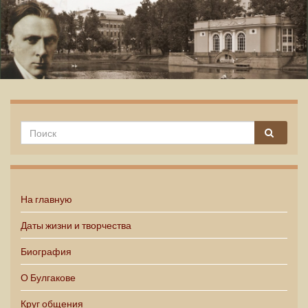
Михаил Булгаков
На главную
Даты жизни и творчества
Биография
О Булгакове
Круг общения