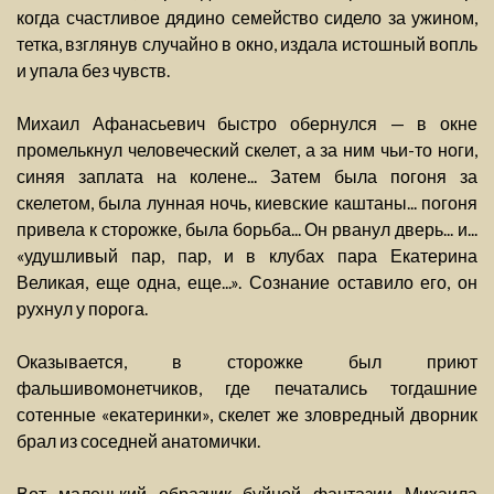
когда счастливое дядино семейство сидело за ужином,
тетка, взглянув случайно в окно, издала истошный вопль
и упала без чувств.
Михаил Афанасьевич быстро обернулся — в окне
промелькнул человеческий скелет, а за ним чьи-то ноги,
синяя заплата на колене... Затем была погоня за
скелетом, была лунная ночь, киевские каштаны... погоня
привела к сторожке, была борьба... Он рванул дверь... и...
«удушливый пар, пар, и в клубах пара Екатерина
Великая, еще одна, еще...». Сознание оставило его, он
рухнул у порога.
Оказывается, в сторожке был приют
фальшивомонетчиков, где печатались тогдашние
сотенные «екатеринки», скелет же зловредный дворник
брал из соседней анатомички.
Вот маленький образчик буйной фантазии Михаила