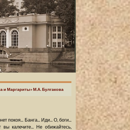
а и Маргариты» М.А. Булгакова
т покоя... Банга... Иди... О, боги...
 вы калечите... Не обижайтесь,