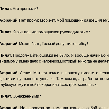
Пилат
. Его прогнали?
Афраний
. Нет, прокуратор, нет. Мой помощник разрешил ем
Пилат
. Кто из ваших помощников руководил этим?
Афраний
. Может быть, Толмай допустил ошибку?
Пилат
. Продолжайте, ошибки не было. Я вообще начинаю не
видимому, имею дело с человеком, который никогда не делает
Афраний
. Левия Матвея взяли в повозку вместе с тела
достигли пустынного ущелья. Там команда, работая посм
глубокую яму и в ней похоронила всех трех казненных.
Пилат
. Обнаженными?
Афраний
. Нет, прокуратор, команда взяла с собой для 