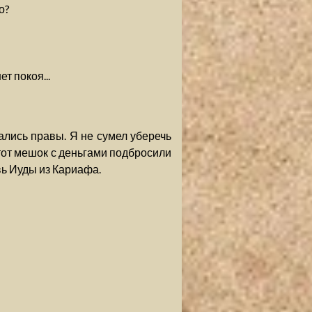
о?
ет покоя...
зались правы. Я не сумел уберечь
этот мешок с деньгами подбросили
ь Иуды из Кариафа.