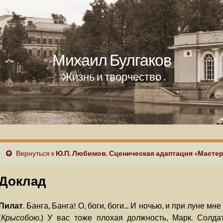
Михаил Булгаков
Жизнь и творчество
Вернуться к
Ю.П. Любимов. Сценическая адаптация «Мастер
Доклад
Пилат
. Банга, Банга! О, боги, боги... И ночью, и при луне мне не
(
Крысобою.
) У вас тоже плохая должность, Марк. Солдат