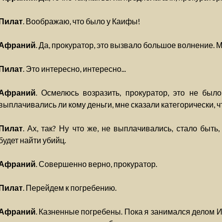
Пилат
. Воображаю, что было у Каифы!
Афраний
. Да, прокуратор, это вызвало большое волнение.
Пилат
. Это интересно, интересно...
Афраний
. Осмелюсь возразить, прокуратор, это не был
выплачивались ли кому деньги, мне сказали категорически, чт
Пилат
. Ах, так? Ну что же, не выплачивались, стало быть
будет найти убийц.
Афраний
. Совершенно верно, прокуратор.
Пилат
. Перейдем к погребению.
Афраний
. Казненные погребены. Пока я занимался делом 