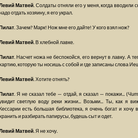
Левий Матвей
. Солдаты отняли его у меня, когда вводили с
надо отдать хозяину, я его украл.
Пилат
. Зачем? Марк! Нож мне его дайте! У кого взял нож?
Левий Матвей
. В хлебной лавке.
Пилат
. Насчет ножа не беспокойся, его вернут в лавку. А 
хартию, которую ты носишь с собой и где записаны слова Ие
Левий Матвей
. Хотите отнять?
Пилат
. Я не сказал тебе — отдай, я сказал — покажи... (
Чит
увидит светлую воду реки жизни... Возьми... Ты, как я ви
Кессарии есть большая библиотека, я очень богат и хочу 
хранить и разбирать папирусы, будешь сыт и одет.
Левий Матвей
. Я не хочу.