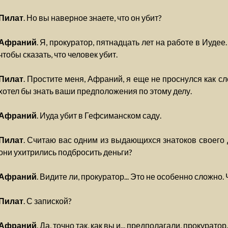
Пилат
. Но вы наверное знаете, что он убит?
Афраний
. Я, прокуратор, пятнадцать лет на работе в Иудее
чтобы сказать, что человек убит.
Пилат
. Простите меня, Афраний, я еще не проснулся как след
хотел бы знать ваши предположения по этому делу.
Афраний
. Иуда убит в Гефсиманском саду.
Пилат
. Считаю вас одним из выдающихся знатоков своего д
они ухитрились подбросить деньги?
Афраний
. Видите ли, прокуратор... Это не особенно сложно. 
Пилат
. С запиской?
Афраний
. Да, точно так, как вы и... предполагали, прокуратор.