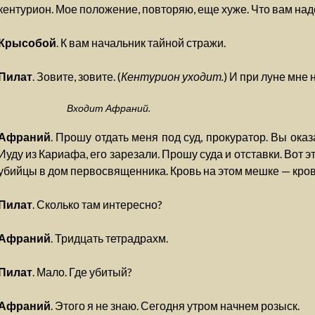
кентурион. Мое положение, повторяю, еще хуже. Что вам над
Крысобой
. К вам начальник тайной стражи.
Пилат
. Зовите, зовите. (
Кентурион уходит.
) И при луне мне н
Входит Афраний.
Афраний
. Прошу отдать меня под суд, прокуратор. Вы ока
Иуду из Кариафа, его зарезали. Прошу суда и отставки. Вот 
убийцы в дом первосвященника. Кровь на этом мешке — кров
Пилат
. Сколько там интересно?
Афраний
. Тридцать тетрадрахм.
Пилат
. Мало. Где убитый?
Афраний
. Этого я не знаю. Сегодня утром начнем розыск.