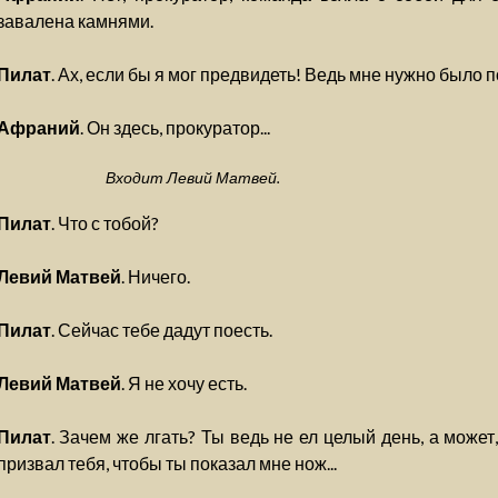
завалена камнями.
Пилат
. Ах, если бы я мог предвидеть! Ведь мне нужно было 
Афраний
. Он здесь, прокуратор...
Входит Левий Матвей.
Пилат
. Что с тобой?
Левий Матвей
. Ничего.
Пилат
. Сейчас тебе дадут поесть.
Левий Матвей
. Я не хочу есть.
Пилат
. Зачем же лгать? Ты ведь не ел целый день, а может
призвал тебя, чтобы ты показал мне нож...