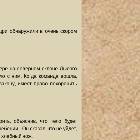
Ноцри обнаружили в очень скором
ещере на северном склоне Лысого
о с ним. Когда команда вошла,
закону, имеет право похоронить
оить, объяснив, что тело будет
ебении... Он сказал, что не уйдет,
и хлебный нож.