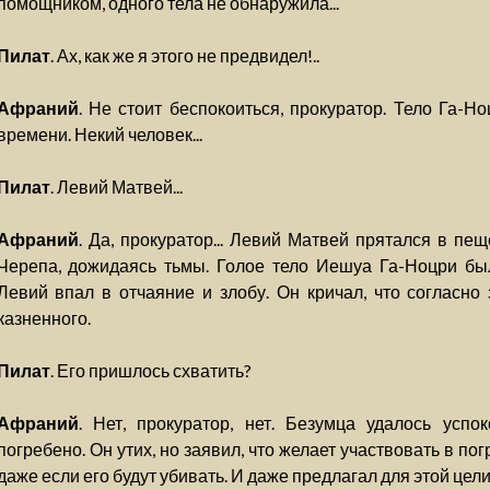
помощником, одного тела не обнаружила...
Пилат
. Ах, как же я этого не предвидел!..
Афраний
. Не стоит беспокоиться, прокуратор. Тело Га-
времени. Некий человек...
Пилат
. Левий Матвей...
Афраний
. Да, прокуратор... Левий Матвей прятался в п
Черепа, дожидаясь тьмы. Голое тело Иешуа Га-Ноцри был
Левий впал в отчаяние и злобу. Он кричал, что согласно 
казненного.
Пилат
. Его пришлось схватить?
Афраний
. Нет, прокуратор, нет. Безумца удалось успок
погребено. Он утих, но заявил, что желает участвовать в погр
даже если его будут убивать. И даже предлагал для этой цел