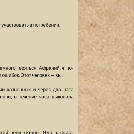
у участвовать в погребении.
много теряться, Афраний, я, по-
 ошибок. Этот человек — вы.
ми казненных и через два часа
енно, в течение часа выкопала
этой цели хитоны. Яма закрыта,