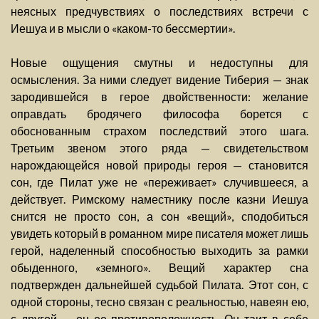
неясных предчувствиях о последствиях встречи с
Иешуа и в мысли о «каком-то бессмертии».
Новые ощущения смутны и недоступны для
осмысления. За ними следует видение Тиберия — знак
зародившейся в герое двойственности: желание
оправдать бродячего философа борется с
обоснованным страхом последствий этого шага.
Третьим звеном этого ряда — свидетельством
нарождающейся новой природы героя — становится
сон, где Пилат уже не «переживает» случившееся, а
действует. Римскому наместнику после казни Иешуа
снится не просто сон, а сон «вещий», сподобиться
увидеть который в романном мире писателя может лишь
герой, наделенный способностью выходить за рамки
обыденного, «земного». Вещий характер сна
подтвержден дальнейшей судьбой Пилата. Этот сон, с
одной стороны, тесно связан с реальностью, навеян ею,
с другой — он ее противоположность. Он таит в себе