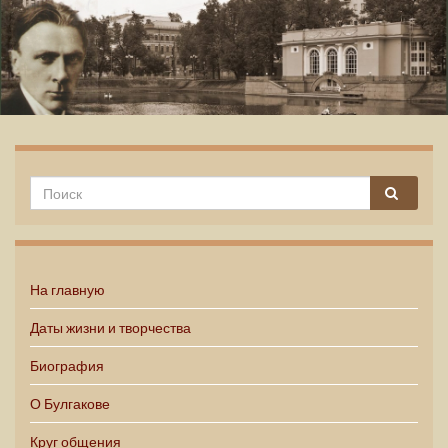
Михаил Булгаков
На главную
Даты жизни и творчества
Биография
О Булгакове
Круг общения