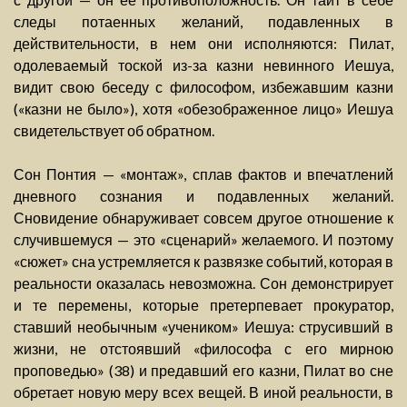
следы потаенных желаний, подавленных в
действительности, в нем они исполняются: Пилат,
одолеваемый тоской из-за казни невинного Иешуа,
видит свою беседу с философом, избежавшим казни
(«казни не было»), хотя «обезображенное лицо» Иешуа
свидетельствует об обратном.
Сон Понтия — «монтаж», сплав фактов и впечатлений
дневного сознания и подавленных желаний.
Сновидение обнаруживает совсем другое отношение к
случившемуся — это «сценарий» желаемого. И поэтому
«сюжет» сна устремляется к развязке событий, которая в
реальности оказалась невозможна. Сон демонстрирует
и те перемены, которые претерпевает прокуратор,
ставший необычным «учеником» Иешуа: струсивший в
жизни, не отстоявший «философа с его мирною
проповедью» (38) и предавший его казни, Пилат во сне
обретает новую меру всех вещей. В иной реальности, в