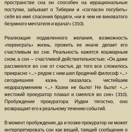
пространстве сна он способен на иррациональные
поступки, забывает о Тиберии и «согласен погубить»
себя во имя спасения бродяги, «ни в чем не виноватого
безумного мечтателя и врача!» (310).
Реализация подавленного желания, возможность
«переиграть» жизнь, прожить ее иначе делает его
счастливым во сне. Реальность кажется кошмарным
сном, а сон — счастливой действительностью: «Он даже
рассмеялся во сне от счастья, до того все сложилось
прекрасно <...> рядом с ним шел бродячий философ <...>
сегодняшняя казнь оказалась чистейшим
недоразумением <...> Казни не было! Не было! <...>
жестокий прокуратор плакал и смеялся во сне» (310).
Пробуждение прокуратора Иудеи тягостно, оно
возвращает его к реальному течению событий.
В момент пробуждения, да и позже прокуратор не может
интерпретировать сон как вещий, таящий сообщение о