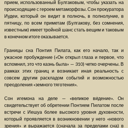
прием, использованный Булгаковым, чтобы указать на
происходящие с героем метаморфозы. Сон прокуратора
Иудеи, который он видит в полночь, в полнолуние, в
пятницу, по всем приметам (Булгакову, без сомнения,
известным) имеет тройной шанс стать вещим и таковым
в конечном итоге оказывается.
Границы сна Понтия Пилата, как его начало, так и
ужасное пробуждение («Он открыл глаза и первое, что
вспомнил, это что казнь была» — 310) четко очерчены. В
рамках этих границ и возникает иная реальность с
совсем другим раскладом событий и возможностью
преодоления «земного тяготения».
Сон игемона на деле — «великое ви́дение». Он
свидетельствует об обретении Понтием Пилатом после
встречи с Иешуа более высокого уровня духовности,
который проявляется в возникновении у него «нового
зрения» и выражается (сначала за пределами сна) в