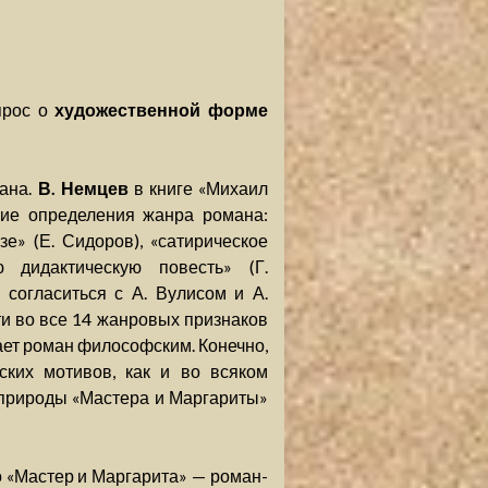
прос о
художественной форме
мана.
В. Немцев
в книге «Михаил
щие определения жанра романа:
е» (Е. Сидоров), «сатирическое
 дидактическую повесть» (Г.
 согласиться с А. Вулисом и А.
ти во все 14 жанровых признаков
вает роман философским. Конечно,
ких мотивов, как и во всяком
 природы «Мастера и Маргариты»
о «Мастер и Маргарита» — роман-