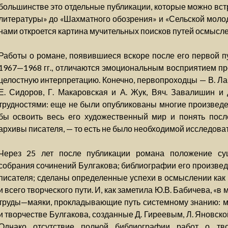
большинстве это отдельные публикации, которые можно встр
литературы» до «Шахматного обозрения» и «Сельской молоде
нами откроется картина мучительных поисков путей осмысл
Работы о романе, появившиеся вскоре после его первой п
1967—1968 гг., отличаются эмоциональным восприятием пр
целостную интерпретацию. Конечно, первопроходцы — В. Лак
Е. Сидоров, Г. Макаровская и А. Жук, Вяч. Завалишин и
трудностями: еще не были опубликованы многие произведе
бы освоить весь его художественный мир и понять пос
архивы писателя, — то есть не было необходимой исследова
Через 25 лет после публикации романа положение су
собрания сочинений Булгакова; библиографии его произведе
писателя; сделаны определенные успехи в осмыслении как 
и всего творческого пути. И, как заметила Ю.В. Бабичева, «в
труды—маяки, прокладывающие путь системному знанию: м
и творчестве Булгакова, созданные Д. Гиреевым, Л. Яновско
Однако отсутствие полной библиографии работ о тво