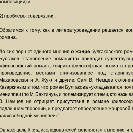
композиции) и
2) проблемы содержания.
Обратимся к тому, как в литературоведении решается во
романа.
До сих пор нет единого мнения
о жанре
булгаковского ро
Булгаков: становление романиста» приводит существую
«философский роман», «лирико-философская поэма в проз
произведение, местами стилизованное под старинную
Макаровская и А. Жук) и другие. Сам В. Немцев склонен
Казаркиным в том, что роман Булгакова «укладывается поч
мениппеи (по М. Бахтину)», и полемизирует с теми, кто назы
В. Немцев не отрицает присутствия в романе философс
подлинном творении, и предлагает определение жанровой
как «свободной мениппеи»
.
4
Однако целый ряд исследователей склоняется к мнению, чт