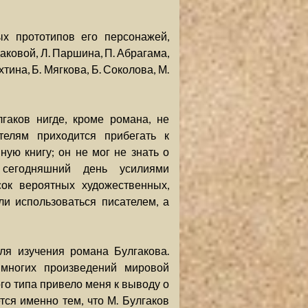
х прототипов его персонажей,
аковой, Л. Паршина, П. Абрагама,
тина, Б. Мягкова, Б. Соколова, М.
аков нигде, кроме романа, не
телям приходится прибегать к
ную книгу; он не мог не знать о
 сегодняшний день усилиями
ок вероятных художественных,
ли использоваться писателем, а
ля изучения романа Булгакова.
многих произведений мировой
го типа привело меня к выводу о
ся именно тем, что М. Булгаков