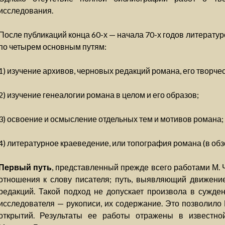
исследования.
После публикаций конца 60-х — начала 70-х годов литерату
по четырем основным путям:
1) изучение архивов, черновых редакций романа, его творче
2) изучение генеалогии романа в целом и его образов;
3) освоение и осмысление отдельных тем и мотивов романа;
4) литературное краеведение, или топография романа (в обз
Первый путь
, представленный прежде всего работами М. 
отношения к слову писателя; путь, выявляющий движени
редакций. Такой подход не допускает произвола в сужден
исследователя — рукописи, их содержание. Это позволило 
открытий. Результаты ее работы отражены в известн