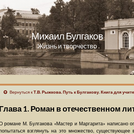
Михаил Булгаков
Жизнь и творчество
Вернуться к
Т.В. Рыжкова. Путь к Булгакову. Книга для учит
Глава 1. Роман в отечественном л
О романе М. Булгакова «Мастер и Маргарита» написано о
попытаться взглянуть на это множество, существующее 