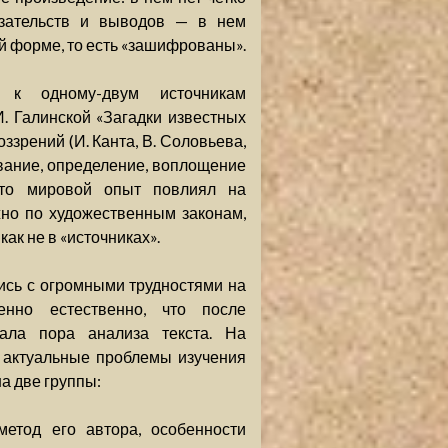
азательств и выводов — в нем
 форме, то есть «зашифрованы».
 к одному-двум источникам
. Галинской «Загадки известных
оззрений (И. Канта, В. Соловьева,
аивание, определение, воплощение
 что мировой опыт повлиял на
жно по художественным законам,
как не в «источниках».
ись с огромными трудностями на
енно естественно, что после
тала пора анализа текста. На
 актуальные проблемы изучения
а две группы:
етод его автора, особенности