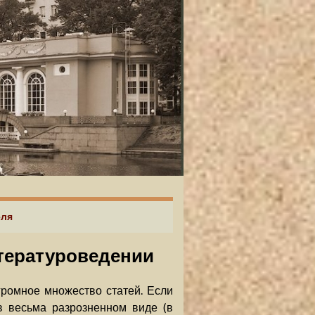
еля
итературоведении
громное множество статей. Если
в весьма разрозненном виде (в