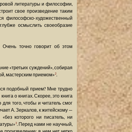
ровой литературы и философии,
троит свое произведение таким
лся философско-художественный
 глубже осмыслить своеобразие
. Очень точно говорит об этом
ание «третьих суждений», собирая
ой, мастерским приемом»
.
2
лся подобный прием? Мне трудно
книга о книгах. Скорее, это книга
о для того, чтобы и читатель смог
ечает А. Зеркалов, к житейскому —
«без которого ни писатель, ни
ратуры»
. Перед нами не научный,
3
е произведение: в нем нет четко