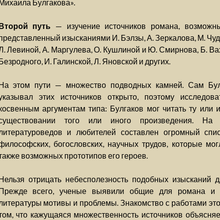
Михаила Булгакова».
Второй путь
— изучение источников романа, возможны
представленный изысканиями И. Бэлзы, А. Зеркалова, М. Чуд
Л. Левиной, А. Маргулева, О. Кушлиной и Ю. Смирнова, Б. Вах
Безродного, И. Галинской, Л. Яновской и других.
На этом пути — множество подводных камней. Сам Булг
указывал этих источников открыто, поэтому исследова
косвенным аргументам типа: Булгаков мог читать ту или и
существовании того или иного произведения. На
литературоведов и любителей составлен огромный спис
философских, богословских, научных трудов, которые мог
также возможных прототипов его героев.
Нельзя отрицать небесполезность подобных изысканий д
Прежде всего, ученые выявили общие для романа и 
литературы мотивы и проблемы. Знакомство с работами это
том, что кажущаяся множественность источников объясняет