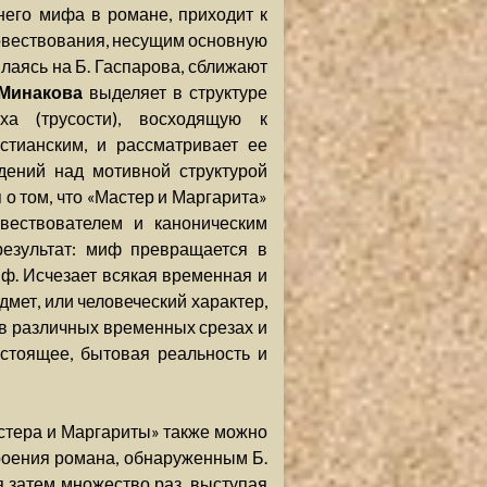
него мифа в романе, приходит к
овествования, несущим основную
ылаясь на Б. Гаспарова, сближают
 Минакова
выделяет в структуре
а (трусости), восходящую к
тианским, и рассматривает ее
дений над мотивной структурой
 о том, что «Мастер и Маргарита»
вествователем и каноническим
результат: миф превращается в
ф. Исчезает всякая временная и
дмет, или человеческий характер,
о в различных временных срезах и
астоящее, бытовая реальность и
астера и Маргариты» также можно
роения романа, обнаруженным Б.
я затем множество раз, выступая