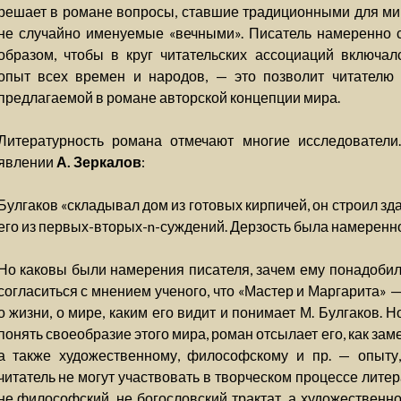
решает в романе вопросы, ставшие традиционными для ми
не случайно именуемые «вечными». Писатель намеренно с
образом, чтобы в круг читательских ассоциаций включа
опыт всех времен и народов, — это позволит читателю
предлагаемой в романе авторской концепции мира.
Литературность романа отмечают многие исследователи
явлении
А. Зеркалов
:
Булгаков «складывал дом из готовых кирпичей, он строил зд
его из первых-вторых-n-суждений. Дерзость была намеренн
Но каковы были намерения писателя, зачем ему понадоби
согласиться с мнением ученого, что «Мастер и Маргарита» — 
о жизни, о мире, каким его видит и понимает М. Булгаков. Н
понять своеобразие этого мира, роман отсылает его, как зам
а также художественному, философскому и пр. — опыту, 
читатель не могут участвовать в творческом процессе лите
не философский, не богословский трактат, а художественно