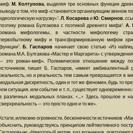
миф.
М. Колтунова
, выделяя три основных функции древ
выводу о том, что миф «становится организующим звеном п
идеологическую нагрузку»
.
Л. Косарева
и
Ю. Смирнов
, сс
5
поэтику романа Булгакова с поэтикой древнего мифа
.
А.
6
романа мифологемы, в частности мифологему страх
первобытному мифу и трансформированную мифом хрис
функции
.
Б. Гаспаров
начинает свою статью «Из наблю
7
романа М.А. Булгакова «Мастер и Маргарита» с утверждения
— это роман-миф». Полемическое отношение между по
источником, пишет Б. Гаспаров, «имеет амбивалентный 
реальность, но и реальность тем самым превращается в ми
модальная дискретность, один и тот же феномен, будь то пре
или ситуация, или событие и т. п., существует одновременн
в различных модальных планах. <...> Здесь прошлое и н
сверхреальность — это просто одно и то же».
Кстати, иллюзию огромности, бесконечности источников «М
объяснить, руководствуясь принципом лейтмотивного пост
Гаспаровым: «Некоторый мотив, раз возникнув, повторяетс