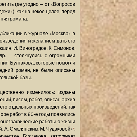
етить где угодно — от «Вопросов
жи»), как на некое целое, перед
ения романа.
убликации в журнале «Москва» в
оизведения и желанием дать его
шин, И. Виноградов, К. Симонов,
 др. — столкнулись с огромными
ния Булгакова, которые помогли
ледний роман, не были описаны
тельской базы.
щественно изменилось: изданы
ний, писем, работ; описан архив
его отдельных произведений, так
 море работ в 80-е годы появились
онографические работы о жизни
й, А. Смелянским, М. Чудаковой»
.
1
рчестве Булгакова затрудняет