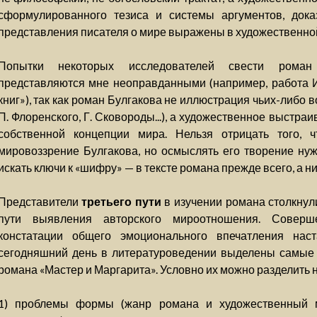
сформулированного тезиса и системы аргументов, док
представления писателя о мире выражены в художественной
Попытки некоторых исследователей свести роман
представляются мне неоправданными (например, работа И
книг»), так как роман Булгакова не иллюстрация чьих-либо в
П. Флоренского, Г. Сковороды...), а художественное выстр
собственной концепции мира. Нельзя отрицать того,
мировоззрение Булгакова, но осмыслять его творение ну
искать ключи к «шифру» — в тексте романа прежде всего, а ни
Представители
третьего пути
в изучении романа столкнул
пути выявления авторского мироотношения. Соверш
констатации общего эмоционального впечатления нас
сегодняшний день в литературоведении выделены самые
романа «Мастер и Маргарита». Условно их можно разделить н
1) проблемы формы (жанр романа и художественный м