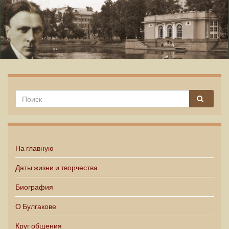
Михаил Булгаков
На главную
Даты жизни и творчества
Биография
О Булгакове
Круг общения