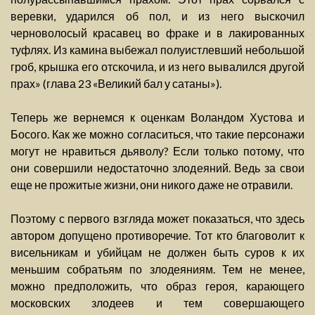
веревки, ударился об пол, и из него выскочил
черноволосый красавец во фраке и в лакированных
туфлях. Из камина выбежал полуистлевший небольшой
гроб, крышка его отскочила, и из него вывалился другой
прах» (глава 23 «Великий бал у сатаны»).
Теперь же вернемся к оценкам Воландом Хустова и
Босого. Как же можно согласиться, что такие персонажи
могут не нравиться дьяволу? Если только потому, что
они совершили недостаточно злодеяний. Ведь за свои
еще не прожитые жизни, они никого даже не отравили.
Поэтому с первого взгляда может показаться, что здесь
автором допущено противоречие. Тот кто благоволит к
висельникам и убийцам не должен быть суров к их
меньшим собратьям по злодеяниям. Тем не менее,
можно предположить, что образ героя, карающего
московских злодеев и тем совершающего