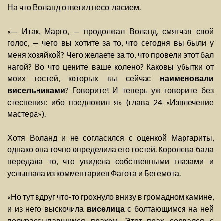
На что Воланд ответил несогласием.
«— Итак, Марго, — продолжал Воланд, смягчая свой
голос, — чего вы хотите за то, что сегодня вы были у
меня хозяйкой? Чего желаете за то, что провели этот бал
нагой? Во что цените ваше колено? Каковы убытки от
моих гостей, которых вы сейчас
наименовали
висельниками
? Говорите! И теперь уж говорите без
стеснения: ибо предложил я» (глава 24 «Извлечение
мастера»).
Хотя Воланд и не согласился с оценкой Маргариты,
однако она точно определила его гостей. Королева бала
передала то, что увидела собственными глазами и
услышала из комментариев Фагота и Бегемота.
«Но тут вдруг что-то грохнуло внизу в громадном камине,
и из него выскочила
виселица
с болтающимся на ней
полурассыпавшимся прахом. Этот прах сорвался с