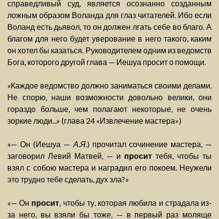
справедливый суд, является осознанно созданным
ложным образом Воланда для глаз читателей. Ибо если
Воланд есть дьявол, то он должен лгать себе во благо. А
благом для него будет уверование в него такого, каким
он хотел бы казаться. Руководителем одним из ведомств
Бога, которого другой глава — Иешуа просит о помощи.
«Каждое ведомство должно заниматься своими делами.
Не спорю, наши возможности довольно велики, они
гораздо больше, чем полагают некоторые, не очень
зоркие люди...» (глава 24 «Извлечение мастера»)
«— Он (Иешуа —
А.Я.
) прочитал сочинение мастера, —
заговорил Левий Матвей, — и
просит
тебя, чтобы ты
взял с собою мастера и наградил его покоем. Неужели
это трудно тебе сделать, дух зла?»
«— Он
просит
, чтобы ту, которая любила и страдала из-
за него, вы взяли бы тоже, — в первый раз моляще